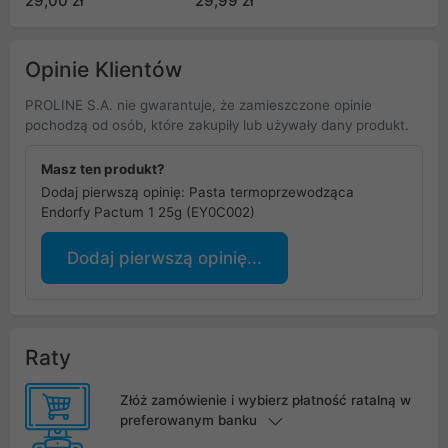
29,00 zł
29,99 zł
(opakowanie 40 szt)
(PT-X10-010)
Opinie Klientów
PROLINE S.A. nie gwarantuje, że zamieszczone opinie
pochodzą od osób, które zakupiły lub używały dany produkt.
Masz ten produkt?
Dodaj pierwszą opinię: Pasta termoprzewodząca
Endorfy Pactum 1 25g (EY0C002)
Dodaj pierwszą opinię...
Raty
Złóż zamówienie i wybierz płatność ratalną w
preferowanym banku