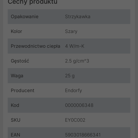
Cechy produktu
Opakowanie
Strzykawka
Kolor
Szary
Przewodnictwo ciepła
4 W/m-K
Gęstość
2.5 g/cm^3
Waga
25 g
Producent
Endorfy
Kod
0000006348
SKU
EY0C002
EAN
5903018666341