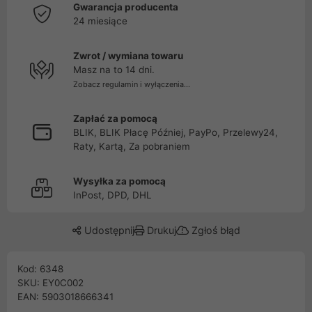
Gwarancja producenta
24 miesiące
Zwrot / wymiana towaru
Masz na to 14 dni.
Zobacz regulamin i wyłączenia...
Zapłać za pomocą
BLIK, BLIK Płacę Później, PayPo, Przelewy24,
Raty, Kartą, Za pobraniem
Wysyłka za pomocą
InPost, DPD, DHL
Udostępnij
Drukuj
Zgłoś błąd
Kod: 6348
SKU: EY0C002
EAN: 5903018666341