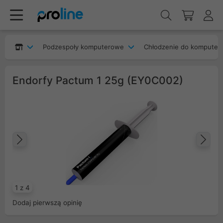
Podzespoły komputerowe
Chłodzenie do komputer
Endorfy Pactum 1 25g (EY0C002)
Poprzedni
Na
1 z 4
Dodaj pierwszą opinię