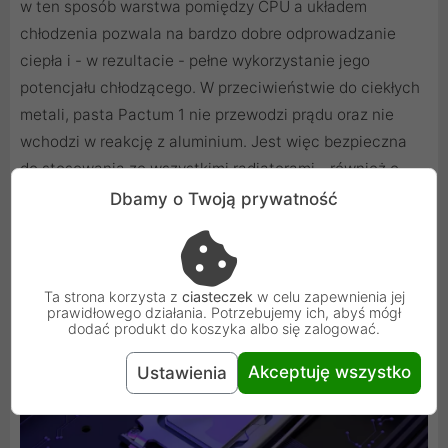
w ten sposób warstwa pomiędzy CPU a układem
chłodzenia pozwala na bardzo dobre odprowadzanie
ciepła i - w rezultacie - pełne wykorzystanie jego
potencjału chłodzącego. W przeciwieństwie do ciekłych
metali, pasta Pactum 1 nie przewodzi prądu oraz nie
wchodzi w reakcję z aluminium. Jest więc bezpieczna
do stosowania ze wszystkimi radiatorami - również o
podstawie wykonanej z tego materiału.
Dbamy o Twoją prywatność
Ta strona korzysta z
ciasteczek
w celu zapewnienia jej
prawidłowego działania. Potrzebujemy ich, abyś mógł
dodać produkt do koszyka albo się zalogować.
Akceptuję wszystko
Ustawienia