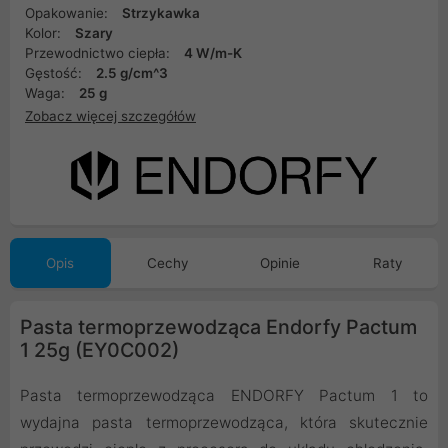
Opakowanie:
Strzykawka
Kolor:
Szary
Przewodnictwo ciepła:
4 W/m-K
Gęstość:
2.5 g/cm^3
Waga:
25 g
Zobacz więcej szczegółów
Opis
Cechy
Opinie
Raty
Pasta termoprzewodząca Endorfy Pactum
1 25g (EY0C002)
Pasta termoprzewodząca ENDORFY Pactum 1 to
wydajna pasta termoprzewodząca, która skutecznie