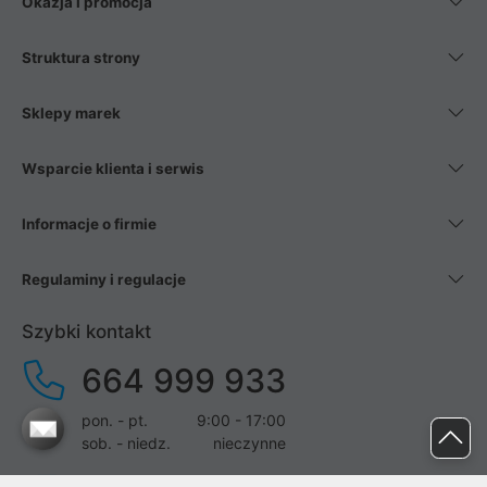
Okazja i promocja
Struktura strony
Sklepy marek
Wsparcie klienta i serwis
Informacje o firmie
Regulaminy i regulacje
Szybki kontakt
664 999 933
pon. - pt.
9:00 - 17:00
sob. - niedz.
nieczynne
pomoc@proline.pl