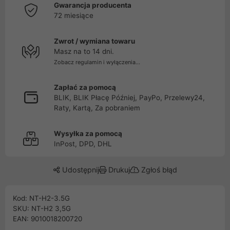
Gwarancja producenta
72 miesiące
Zwrot / wymiana towaru
Masz na to 14 dni.
Zobacz regulamin i wyłączenia...
Zapłać za pomocą
BLIK, BLIK Płacę Później, PayPo, Przelewy24,
Raty, Kartą, Za pobraniem
Wysyłka za pomocą
InPost, DPD, DHL
Udostępnij
Drukuj
Zgłoś błąd
Kod: NT-H2-3.5G
SKU: NT-H2 3,5G
EAN: 9010018200720