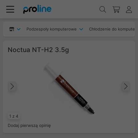
Podzespoły komputerowe
Chłodzenie do komputer
Noctua NT-H2 3.5g
Poprzedni
Na
1 z 4
Dodaj pierwszą opinię