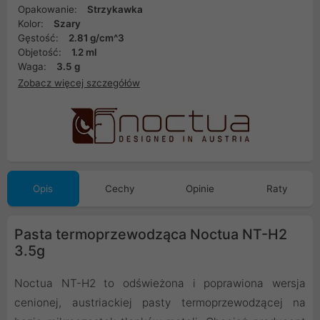
Opakowanie:
Strzykawka
Kolor:
Szary
Gęstość:
2.81 g/cm^3
Objetość:
1.2 ml
Waga:
3.5 g
Zobacz więcej szczegółów
Opis
Cechy
Opinie
Raty
Pasta termoprzewodząca Noctua NT-H2
3.5g
Noctua NT-H2 to odświeżona i poprawiona wersja
cenionej, austriackiej pasty termoprzewodzącej na