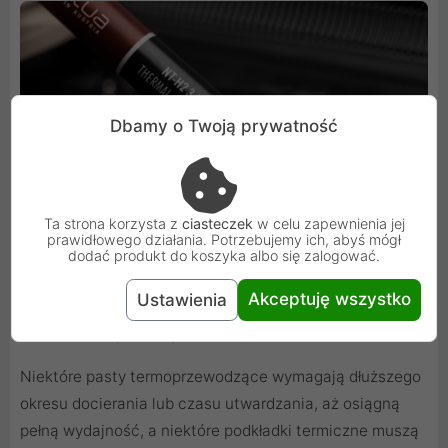
Dbamy o Twoją prywatność
Ta strona korzysta z
ciasteczek
w celu zapewnienia jej
prawidłowego działania. Potrzebujemy ich, abyś mógł
dodać produkt do koszyka albo się zalogować.
Akceptuję wszystko
Ustawienia
Nie wymaga wygrzewania
Niektóre pasty termoprzewodzące wymagają dłuższego
okresu docierania lub czasu utwardzania, aż osiągną
pełną wydajność, a niektóre podkładki termiczne muszą