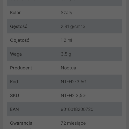
Kolor
Szary
Gęstość
2.81 g/cm^3
Objetość
1.2 ml
Waga
3.5 g
Producent
Noctua
Kod
NT-H2-3.5G
SKU
NT-H2 3,5G
EAN
9010018200720
Gwarancja
72 miesiące