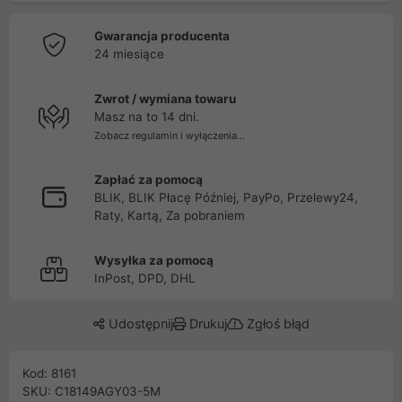
Gwarancja producenta
24 miesiące
Zwrot / wymiana towaru
Masz na to 14 dni.
Zobacz regulamin i wyłączenia...
Zapłać za pomocą
BLIK, BLIK Płacę Później, PayPo, Przelewy24,
Raty, Kartą, Za pobraniem
Wysyłka za pomocą
InPost, DPD, DHL
Udostępnij
Drukuj
Zgłoś błąd
Kod: 8161
SKU: C18149AGY03-5M