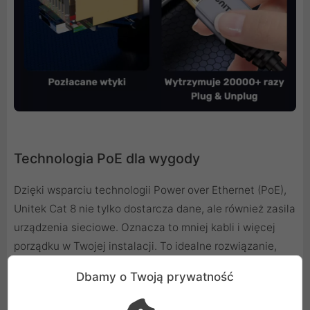
Technologia PoE dla wygody
Dzięki wsparciu technologii Power over Ethernet (PoE),
Unitek Cat 8 nie tylko dostarcza dane, ale również zasila
urządzenia sieciowe. Oznacza to mniej kabli i więcej
porządku w Twojej instalacji. To idealne rozwiązanie,
jeśli chcesz zoptymalizować swoje biuro lub domowy
Dbamy o Twoją prywatność
system sieciowy bez potrzeby instalacji dodatkowego
zasilania.