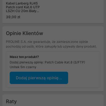
Kabel Lanberg RJ45
Patch cord Kat.6 UTP
LSZH CU 20m Biały
Fluke Passed PCU6-
39,00 zł
10CU-2000-W
Opinie Klientów
PROLINE S.A. nie gwarantuje, że zamieszczone opinie
pochodzą od osób, które zakupiły lub używały dany produkt.
Masz ten produkt?
Dodaj pierwszą opinię: Patch Cable Kat.8 (S/FTP)
Unitek 5m czarny
Dodaj pierwszą opinię...
Raty