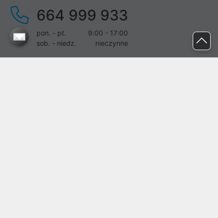
664 999 933
pon. - pt.
9:00 - 17:00
sob. - niedz.
nieczynne
pomoc@proline.pl
Dołącz do nas
Zgłoś błąd na stronie
Proline SA z siedzibą w Mirkowie (55-095), przy ul. Brzozowej 5,
wpisana do rejestru przedsiębiorców Krajowego Rejestru Sądowego
przez Sąd Rejonowy dla Wrocławia-Fabrycznej we Wrocławiu, VI
Wydział Gospodarczy Krajowego Rejestru Sądowego pod nr KRS:
0000282071, NIP: 8951898022, REGON: 020482041, BDO:
000437899. Kapitał zakładowy Spółki wynosi 500000,00 zł i został
on opłacony w całości.
© proline 1996 - 2026. Wszelkie prawa zastrzeżone.