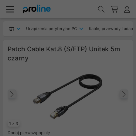
Urządzenia peryferyjne PC
Kable, przewody i adapt
Patch Cable Kat.8 (S/FTP) Unitek 5m
czarny
Poprzedni
Na
1 z 3
Dodaj pierwszą opinię