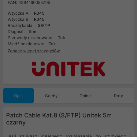
EAN: 4894160055705
Wtyczka A:
RJ45
Wtyczka B:
RJ45
Rodzaj kabla:
S/FTP
Długość:
5 m
Przewody ekranowane:
Tak
Miedź beztlenowa:
Tak
Zobacz więcej szczegółów
Opis
Cechy
Opinie
Raty
Patch Cable Kat.8 (S/FTP) Unitek 5m
czarny
Jeśli szukasz idealnego rozwiązania do szybkiego i