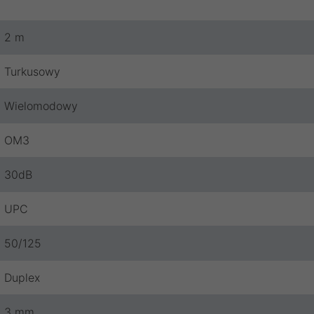
2 m
Turkusowy
Wielomodowy
OM3
30dB
UPC
50/125
Duplex
3 mm