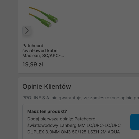
Poprzedni
Patchcord
światłowód kabel
Maclean, SC/APC-
SC/APC,
19,99 zł
jednomodowy,
długość 15m,
simplex, G657A2
(MCTV-437)
Opinie Klientów
PROLINE S.A. nie gwarantuje, że zamieszczone opinie po
Masz ten produkt?
Dodaj pierwszą opinię: Patchcord
światłowodowy Lanberg MM LC/UPC-LC/UPC
DUPLEX 3.0MM OM3 50/125 LSZH 2M AQUA