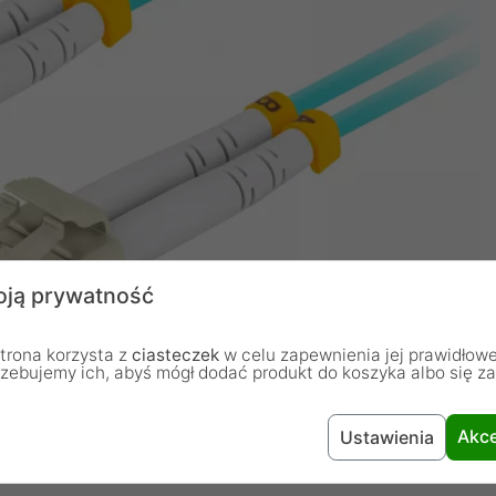
ją prywatność
trona korzysta z
ciasteczek
w celu zapewnienia jej prawidłowe
rzebujemy ich, abyś mógł dodać produkt do koszyka albo się z
Akce
Ustawienia