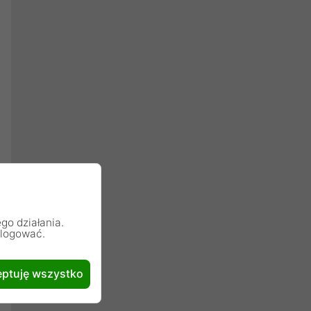
go działania.
alogować.
ptuję wszystko