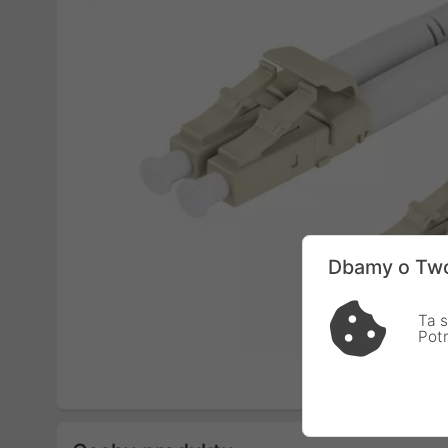
Dbamy o Two
Ta s
Pot