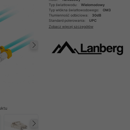
Typ światłowodu:
Wielomodowy
Typ włókna światłowodowego:
OM3
Tłumienność odbiciowa:
30dB
Standard polerowania:
UPC
Zobacz więcej szczegółów
Następny
uktu
Następny