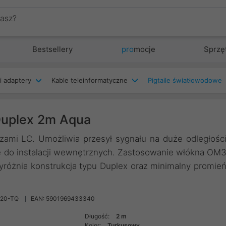
Bestsellery
pro
mocje
Sprzę
i adaptery
Kable teleinformatyczne
Pigtaile światłowodowe
uplex 2m Aqua
zami LC. Umożliwia przesył sygnału na duże odległośc
 do instalacji wewnętrznych. Zastosowanie włókna OM
yróżnia konstrukcja typu Duplex oraz minimalny promie
020-TQ
EAN: 5901969433340
Długość:
2 m
Kolor:
Turkusowy