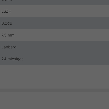
LSZH
0.2dB
7.5 mm
Lanberg
24 miesiące