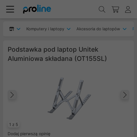
Komputery i laptopy
Akcesoria do laptopów
Po
Podstawka pod laptop Unitek
Aluminiowa składana (OT155SL)
Poprzedni
Na
1 z 5
Dodaj pierwszą opinię