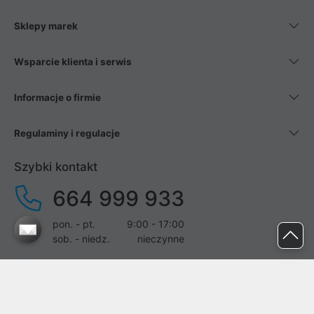
Sklepy marek
Wsparcie klienta i serwis
Informacje o firmie
Regulaminy i regulacje
Szybki kontakt
664 999 933
pon. - pt.
9:00 - 17:00
sob. - niedz.
nieczynne
pomoc@proline.pl
Dołącz do nas