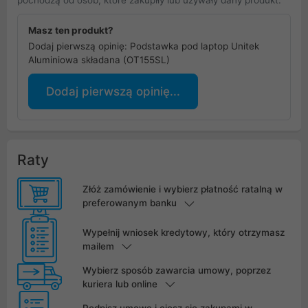
pochodzą od osób, które zakupiły lub używały dany produkt.
Masz ten produkt?
Dodaj pierwszą opinię: Podstawka pod laptop Unitek
Aluminiowa składana (OT155SL)
Dodaj pierwszą opinię...
Raty
Złóż zamówienie i wybierz płatność ratalną w
preferowanym banku
Wypełnij wniosek kredytowy, który otrzymasz
mailem
Wybierz sposób zawarcia umowy, poprzez
kuriera lub online
Podpisz umowę i ciesz się zakupami w