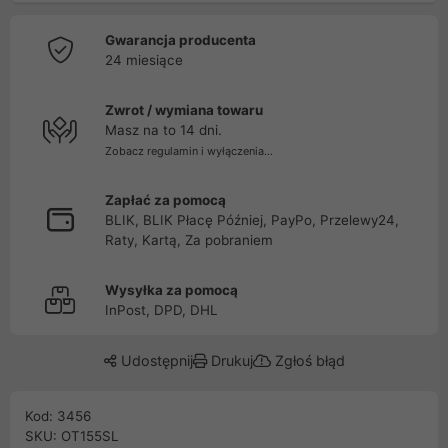
Gwarancja producenta
24 miesiące
Zwrot / wymiana towaru
Masz na to 14 dni.
Zobacz regulamin i wyłączenia...
Zapłać za pomocą
BLIK, BLIK Płacę Później, PayPo, Przelewy24,
Raty, Kartą, Za pobraniem
Wysyłka za pomocą
InPost, DPD, DHL
Udostępnij
Drukuj
Zgłoś błąd
Kod: 3456
SKU: OT155SL