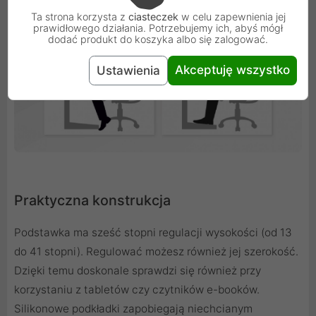
Ta strona korzysta z
ciasteczek
w celu zapewnienia jej
prawidłowego działania. Potrzebujemy ich, abyś mógł
dodać produkt do koszyka albo się zalogować.
Akceptuję wszystko
Ustawienia
Praktyczna konstrukcja
Podstawka ma sześć stopni regulacji wysokości (od 13
do 41 stopni). Regulować możesz również jej szerokość.
Dzięki temu doskonale sprawdzi się również przy
korzystaniu z tabletów czy czytników e-booków.
Silikonowe podkładki zapobiegają niechcianym