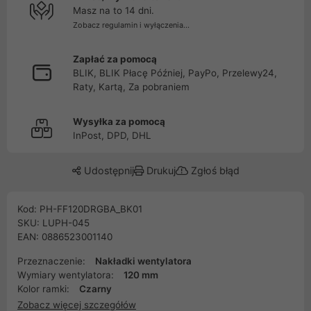
Masz na to 14 dni.
Zobacz regulamin i wyłączenia...
Zapłać za pomocą
BLIK, BLIK Płacę Później, PayPo, Przelewy24,
Raty, Kartą, Za pobraniem
Wysyłka za pomocą
InPost, DPD, DHL
Udostępnij
Drukuj
Zgłoś błąd
Kod: PH-FF120DRGBA_BK01
SKU: LUPH-045
EAN: 0886523001140
Przeznaczenie:
Nakładki wentylatora
Wymiary wentylatora:
120 mm
Kolor ramki:
Czarny
Zobacz więcej szczegółów