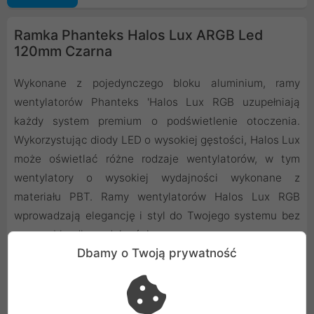
Ramka Phanteks Halos Lux ARGB Led
120mm Czarna
Wykonane z pojedynczego bloku aluminium, ramy
wentylatorów Phanteks 'Halos Lux RGB uzupełniają
każdy system premium o podświetlenie otoczenia.
Wykorzystując diody LED o wysokiej gęstości, Halos Lux
może oświetlać różne rodzaje wentylatorów, w tym
wentylatory o wysokiej wydajności wykonane z
materiału PBT. Ramy wentylatorów Halos Lux RGB
wprowadzają elegancję i styl do Twojego systemu bez
uszczerbku dla wydajności.
Dbamy o Twoją prywatność
Najważniejsze cechy
Dodaj wielokolorowe podświetlenie dla Twojego
komputera