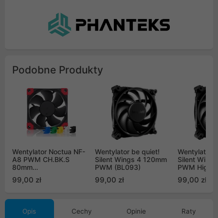
Podobne Produkty
Wentylator Noctua NF-
Wentylator be quiet!
Wentylator b
A8 PWM CH.BK.S
Silent Wings 4 120mm
Silent Wing
80mm
PWM (BL093)
PWM High-
chromax.black.swap
(BL094)
99,00 zł
99,00 zł
99,00 zł
Opis
Cechy
Opinie
Raty