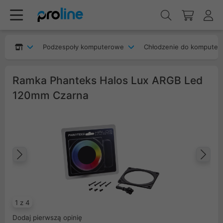
Podzespoły komputerowe
Chłodzenie do komputer
Ramka Phanteks Halos Lux ARGB Led
120mm Czarna
Poprzedni
Na
1 z 4
Dodaj pierwszą opinię