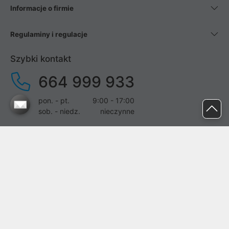
Informacje o firmie
Regulaminy i regulacje
Szybki kontakt
664 999 933
pon. - pt.
9:00 - 17:00
sob. - niedz.
nieczynne
pomoc@proline.pl
Dołącz do nas
Zgłoś błąd na stronie
Proline SA z siedzibą w Mirkowie (55-095), przy ul. Brzozowej 5,
wpisana do rejestru przedsiębiorców Krajowego Rejestru Sądowego