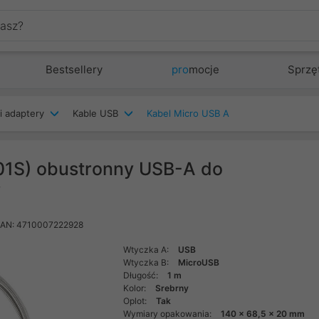
Bestsellery
pro
mocje
Sprzę
i adaptery
Kable USB
Kabel Micro USB A
01S) obustronny USB-A do
y
AN: 4710007222928
Wtyczka A:
USB
Wtyczka B:
MicroUSB
Długość:
1 m
Kolor:
Srebrny
Oplot:
Tak
Wymiary opakowania:
140 x 68,5 x 20 mm