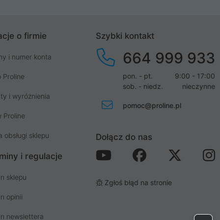
cje o firmie
Szybki kontakt
664 999 933
my i numer konta
pon. - pt.
9:00 - 17:00
 Proline
sob. - niedz.
nieczynne
ty i wyróżnienia
pomoc@proline.pl
 Proline
a obsługi sklepu
Dołącz do nas
miny i regulacje
n sklepu
Zgłoś błąd na stronie
n opinii
n newslettera