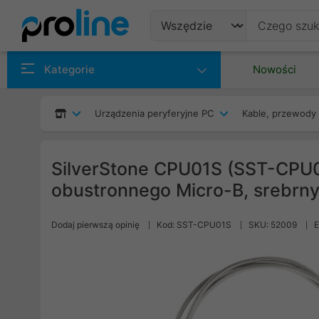
Produkty
Kategorie
Nowości
Producenci
Urządzenia peryferyjne PC
Kable, przewody 
Kategorie
SilverStone CPU01S (SST-CPU
obustronnego Micro-B, srebrn
Dodaj pierwszą opinię
Kod: SST-CPU01S
SKU: 52009
E