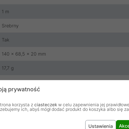
1 m
Srebrny
Tak
140 x 68,5 x 20 mm
17,7 g
Silverstone
ją prywatność
24 miesiące
trona korzysta z
ciasteczek
w celu zapewnienia jej prawidłowe
rzebujemy ich, abyś mógł dodać produkt do koszyka albo się z
Akce
Ustawienia