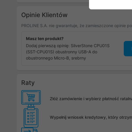
Opinie Klientów
PROLINE S.A. nie gwarantuje, że zamieszczone opinie po
Masz ten produkt?
Dodaj pierwszą opinię: SilverStone CPU01S
(SST-CPU01S) obustronny USB-A do
obustronnego Micro-B, srebrny
Raty
Złóż zamówienie i wybierz płatność rata
Wypełnij wniosek kredytowy, który otrzy