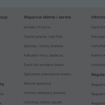
ocja
Wsparcie klienta i serwis
Informa
Kontakt z ProLine
Dane fir
Częste pytania, czyli FAQ
Dlaczego
Sposoby i koszty dostawy
Certyfika
Kalkulator mocy zasilacza
Kariera w
Zwrot lub wymiana towaru
Instrukcj
Zgłoszenie uszkodzenia towaru
Regula
Warunki gwarancji
ony
Regulami
Terminy reklamacji dostawy
rie
Regulami
Instrukcja odbioru paczki
ów
Regulami