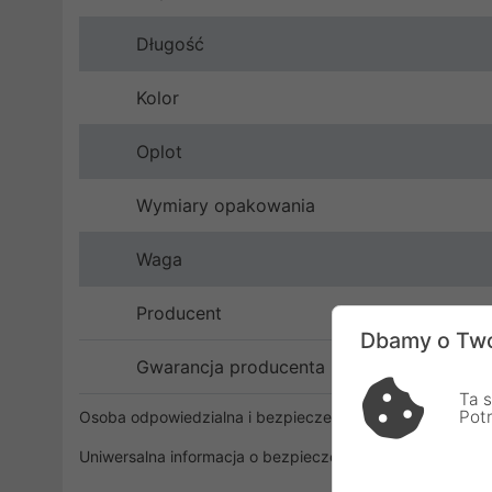
Długość
Kolor
Oplot
Wymiary opakowania
Waga
Producent
Dbamy o Two
Gwarancja producenta
Ta s
Pot
Osoba odpowiedzialna i bezpieczeństwo
Uniwersalna informacja o bezpieczeństwie