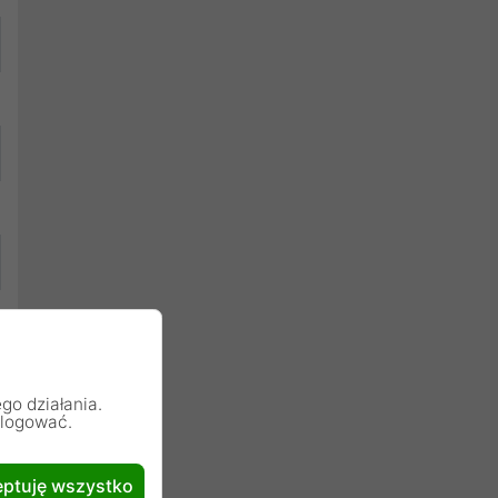
go działania.
alogować.
ptuję wszystko