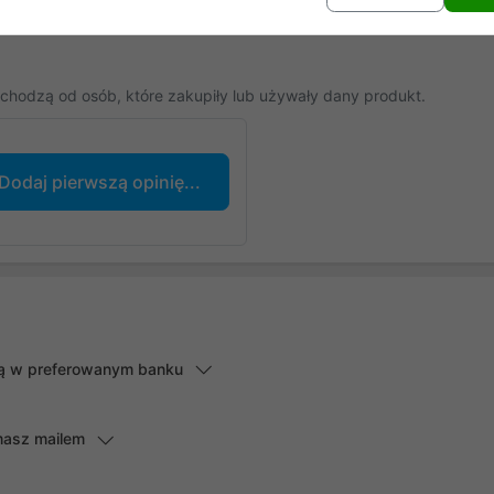
chodzą od osób, które zakupiły lub używały dany produkt.
Dodaj pierwszą opinię...
lną w preferowanym banku
masz mailem