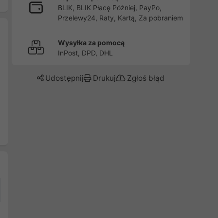
BLIK, BLIK Płacę Później, PayPo,
Przelewy24, Raty, Kartą, Za pobraniem
Wysyłka za pomocą
InPost, DPD, DHL
Udostępnij
Drukuj
Zgłoś błąd