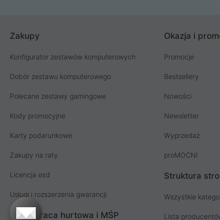
Zakupy
Okazja i prom
Konfigurator zestawów komputerowych
Promocje
Dobór zestawu komputerowego
Bestsellery
Polecane zestawy gamingowe
Nowości
Kody promocyjne
Newsletter
Karty podarunkowe
Wyprzedaż
Zakupy na raty
proMOCNI
Licencja esd
Struktura str
Usługi i rozszerzenia gwarancji
Wszystkie katego
Współpraca hurtowa i MŚP
Lista producent