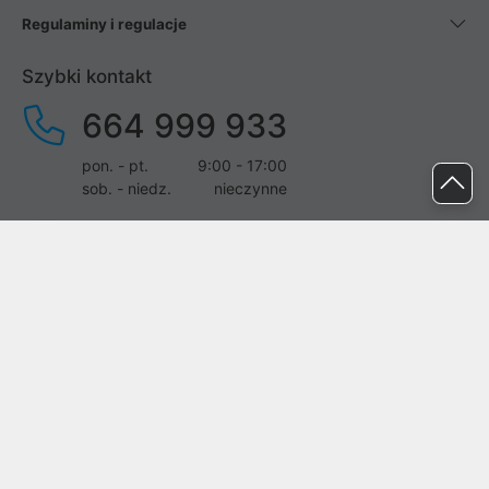
Regulaminy i regulacje
Szybki kontakt
664 999 933
pon. - pt.
9:00 - 17:00
sob. - niedz.
nieczynne
pomoc@proline.pl
Dołącz do nas
Zgłoś błąd na stronie
Proline SA z siedzibą w Mirkowie (55-095), przy ul. Brzozowej 5,
wpisana do rejestru przedsiębiorców Krajowego Rejestru Sądowego
przez Sąd Rejonowy dla Wrocławia-Fabrycznej we Wrocławiu, VI
Wydział Gospodarczy Krajowego Rejestru Sądowego pod nr KRS: