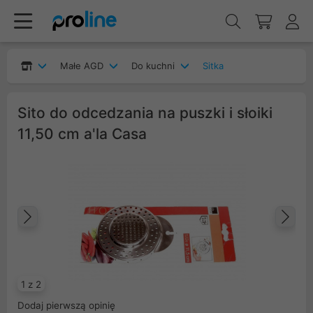
Małe AGD
Do kuchni
Sitka
Sito do odcedzania na puszki i słoiki
11,50 cm a'la Casa
Poprzedni
Na
1 z 2
Dodaj pierwszą opinię