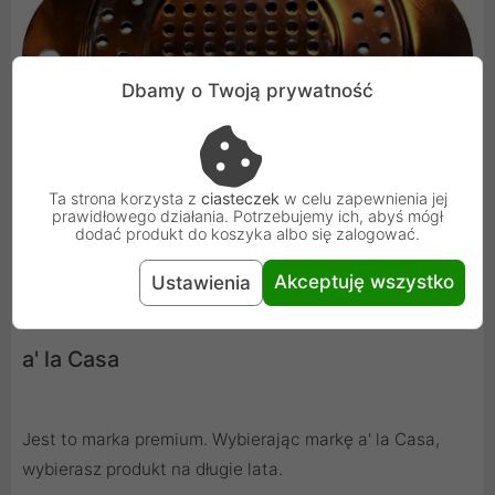
Dbamy o Twoją prywatność
Ta strona korzysta z
ciasteczek
w celu zapewnienia jej
prawidłowego działania. Potrzebujemy ich, abyś mógł
dodać produkt do koszyka albo się zalogować.
Akceptuję wszystko
Ustawienia
a' la Casa
Jest to marka premium. Wybierając markę a' la Casa,
wybierasz produkt na długie lata.