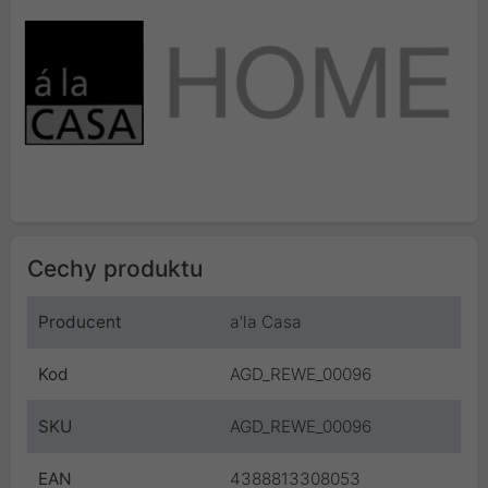
Cechy produktu
Producent
a'la Casa
Kod
AGD_REWE_00096
SKU
AGD_REWE_00096
EAN
4388813308053