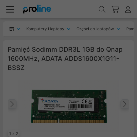
Komputery i laptopy
Części do laptopów
Pami
Pamięć Sodimm DDR3L 1GB do Qnap
1600MHz, ADATA ADDS1600X1G11-
BSSZ
Poprzedni
Na
1 z 2