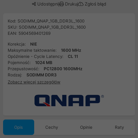
Udostępnij
Drukuj
Zgłoś błąd
Kod: SODIMM_QNAP_1GB_DDR3L_1600
SKU: SODIMM_QNAP_1GB_DDR3L_1600
EAN: 5904569401269
Korekcja:
NIE
Maksymalne taktowanie:
1600 MHz
Opóźnienie - Cycle Latency:
CL 11
Pojemność:
1024 MB
Przepustowość:
PC12800 1600MHz
Rodzaj:
SODIMM DDR3
Zobacz więcej szczegółów
Opis
Cechy
Opinie
Raty