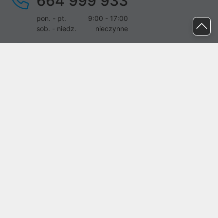
664 999 933
pon. - pt.
9:00 - 17:00
sob. - niedz.
nieczynne
pomoc@proline.pl
Dołącz do nas
Zgłoś błąd na stronie
Proline SA z siedzibą w Mirkowie (55-095), przy ul. Brzozowej 5,
wpisana do rejestru przedsiębiorców Krajowego Rejestru Sądowego
przez Sąd Rejonowy dla Wrocławia-Fabrycznej we Wrocławiu, VI
Wydział Gospodarczy Krajowego Rejestru Sądowego pod nr KRS:
0000282071, NIP: 8951898022, REGON: 020482041, BDO:
000437899. Kapitał zakładowy Spółki wynosi 500000,00 zł i został
on opłacony w całości.
© proline 1996 - 2026. Wszelkie prawa zastrzeżone.