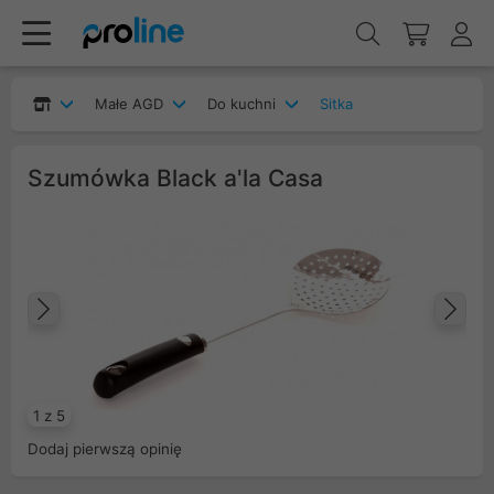
Małe AGD
Do kuchni
Sitka
Szumówka Black a'la Casa
Poprzedni
Na
1 z 5
Dodaj pierwszą opinię