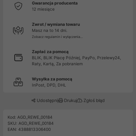
Gwarancja producenta
12 miesiące
Zwrot / wymiana towaru
Masz na to 14 dni.
Zobacz regulamin i wyłączenia...
Zapłać za pomocą
BLIK, BLIK Płacę Później, PayPo, Przelewy24,
Raty, Kartą, Za pobraniem
Wysyłka za pomocą
InPost, DPD, DHL
Udostępnij
Drukuj
Zgłoś błąd
Kod: AGD_REWE_00184
SKU: AGD_REWE_00184
EAN: 4388813306400