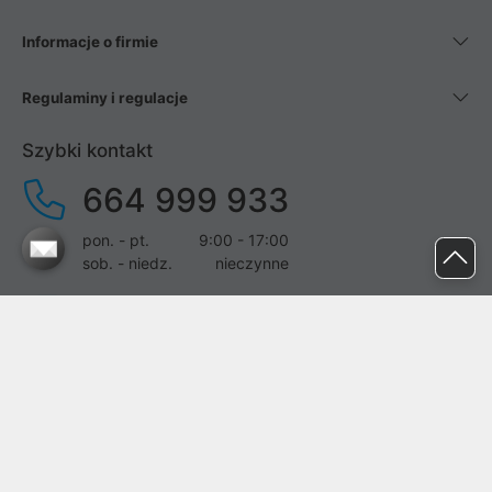
Informacje o firmie
Regulaminy i regulacje
Szybki kontakt
664 999 933
pon. - pt.
9:00 - 17:00
sob. - niedz.
nieczynne
pomoc@proline.pl
Dołącz do nas
Zgłoś błąd na stronie
Proline SA z siedzibą w Mirkowie (55-095), przy ul. Brzozowej 5,