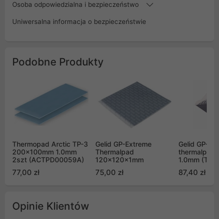
Osoba odpowiedzialna i bezpieczeństwo
Uniwersalna informacja o bezpieczeństwie
Podobne Produkty
Thermopad Arctic TP-3
Gelid GP-Extreme
Gelid GP-Ult
200x100mm 1.0mm
Thermalpad
thermalpad 
2szt (ACTPD00059A)
120x120x1mm
1.0mm (TP-
77,00 zł
75,00 zł
87,40 zł
Opinie Klientów