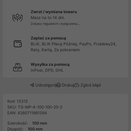
Zwrot / wymiana towaru
Masz na to 14 dni.
Zobacz regulamin i wyłączenia...
Zapłać za pomocą
BLIK, BLIK Płacę Później, PayPo, Przelewy24,
Raty, Kartą, Za pobraniem
Wysyłka za pomocą
InPost, DPD, DHL
Udostępnij
Drukuj
Zgłoś błąd
Kod: 13312
SKU: TG-MP-A-100-100-20-2
EAN: 4260711991394
Szerokość:
100 mm
Długość:
100 mm