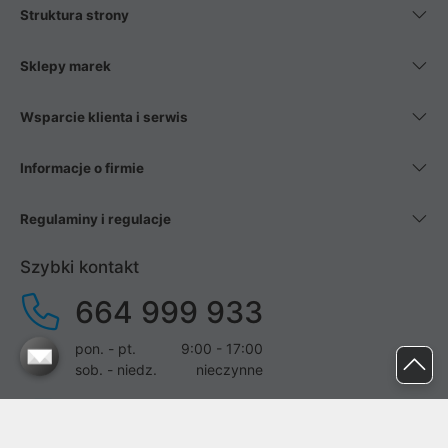
Struktura strony
Sklepy marek
Wsparcie klienta i serwis
Informacje o firmie
Regulaminy i regulacje
Szybki kontakt
664 999 933
pon. - pt.
9:00 - 17:00
sob. - niedz.
nieczynne
pomoc@proline.pl