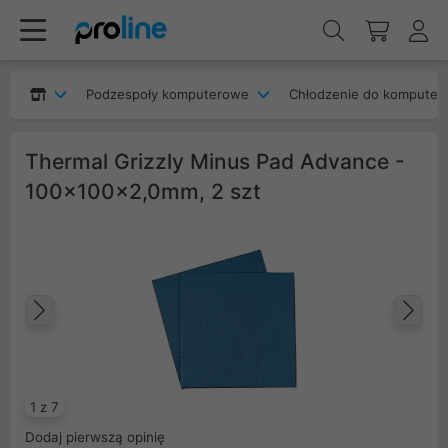
Podzespoły komputerowe
Chłodzenie do komputer
Thermal Grizzly Minus Pad Advance -
100x100x2,0mm, 2 szt
Poprzedni
Na
1 z 7
Dodaj pierwszą opinię