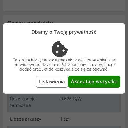
Cechy produktu
Dbamy o Twoją prywatność
Przewodność
NIE
elektryczna
Szerokość
120 mm
Ta strona korzysta z
ciasteczek
w celu zapewnienia jej
prawidłowego działania. Potrzebujemy ich, abyś mógł
dodać produkt do koszyka albo się zalogować.
Długość
20 mm
Akceptuję wszystko
Ustawienia
Grubość
1 mm
Rezystancja
0.625 C/W
termiczna
Liczba arkuszy
1 szt