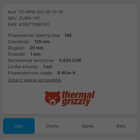
Kod: TG-MP8-120-20-10-1R
SKU: ZUWA-141
EAN: 4260711990151
Przewodność elektryczna:
NIE
Szerokość:
120 mm
Długość:
20 mm
Grubość:
1 mm
Rezystancja termiczna:
0.625 C/W
Liczba arkuszy:
1 szt
Przewodnictwo ciepła:
8 W/m-K
Zobacz więcej szczegółów
Opis
Cechy
Opinie
Raty