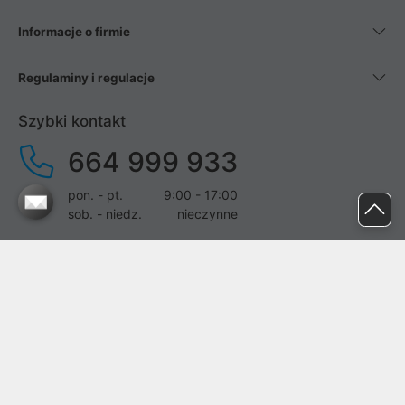
Informacje o firmie
Regulaminy i regulacje
Szybki kontakt
664 999 933
pon. - pt.
9:00 - 17:00
sob. - niedz.
nieczynne
pomoc@proline.pl
Dołącz do nas
Zgłoś błąd na stronie
Proline SA z siedzibą w Mirkowie (55-095), przy ul. Brzozowej 5,