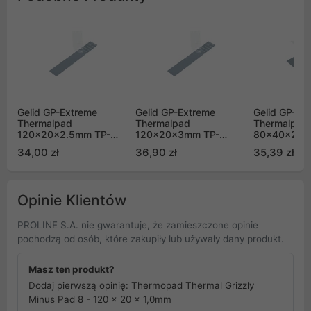
Gelid GP-Extreme
Gelid GP-Extreme
Gelid GP-Ex
Thermalpad
Thermalpad
Thermalpad
120x20x2.5mm TP-
120x20x3mm TP-
80x40x2.5
GP05-F
GP05-E
GP01-F
34,00 zł
36,90 zł
35,39 zł
Opinie Klientów
PROLINE S.A. nie gwarantuje, że zamieszczone opinie
pochodzą od osób, które zakupiły lub używały dany produkt.
Masz ten produkt?
Dodaj pierwszą opinię: Thermopad Thermal Grizzly
Minus Pad 8 - 120 x 20 x 1,0mm