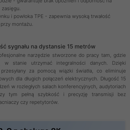
odzie - gwarantuje brak opóźnień i odporność na
 zasięgu.
nku i powłoka TPE - zapewnia wysoką trwałość
 przy montażu.
ść sygnału na dystansie 15 metrów
fesjonalne narzędzie stworzone do pracy tam, gdzie
w stanie utrzymać integralności danych. Dzięki
 przesyłany za pomocą wiązki światła, co eliminuje
owych dla długich połączeń elektrycznych. Długość 15
eń w rozległych salach konferencyjnych, audytoriach
zy tym pełną szybkość i precyzję transmisji bez
cniaczy czy repetytorów.