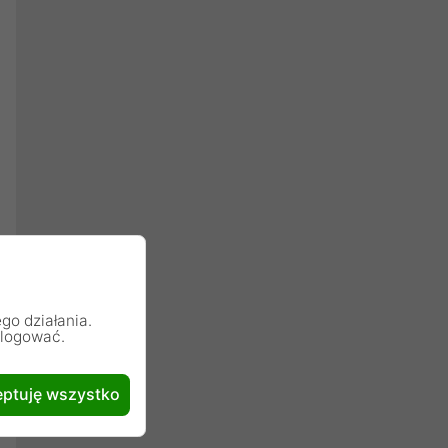
go działania.
alogować.
ptuję wszystko