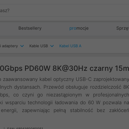
Bestsellery
pro
mocje
Sprzę
i adaptery
Kable USB
Kabel USB A
C 10Gbps PD60W 8K@30Hz czarny 15
o zaawansowany kabel optyczny USB-C zaprojektowan
alnych dystansach. Przewód obsługuje rozdzielczość 8
ps, co czyni go niezastąpionym w profesjonalnyc
ęki wsparciu technologii ładowania do 60 W pozwala n
energii, zapewniając pełną stabilność bez zakłóce
M
EAN: 4894160060051