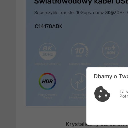
Dbamy o Two
Ta s
Pot
Krystaliczny obraz 8K