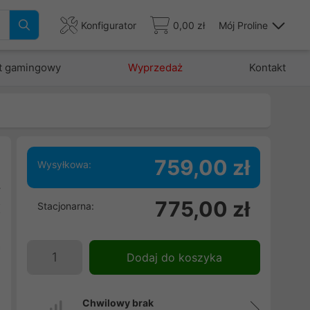
Konfigurator
0,00 zł
Mój Proline
t gamingowy
Wyprzedaż
Kontakt
m
759,00 zł
Wysyłkowa:
y
775,00 zł
Stacjonarna:
K
h
a
Dodaj do koszyka
ń
Chwilowy brak