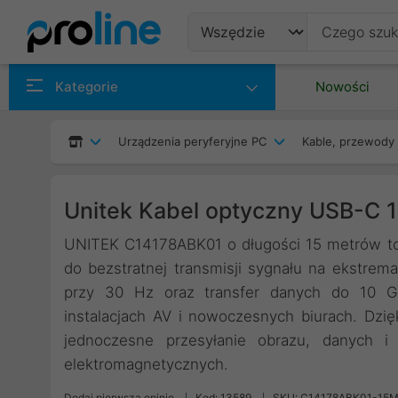
Produkty
Kategorie
Nowości
Producenci
Urządzenia peryferyjne PC
Kable, przewody 
Kategorie
Unitek Kabel optyczny USB-
UNITEK C14178ABK01 o długości 15 metrów t
do bezstratnej transmisji sygnału na ekstrem
przy 30 Hz oraz transfer danych do 10 Gb
instalacjach AV i nowoczesnych biurach. Dzi
jednoczesne przesyłanie obrazu, danych i 
elektromagnetycznych.
Dodaj pierwszą opinię
Kod: 13589
SKU: C14178ABK01-15