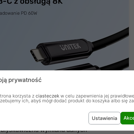
ją prywatność
trona korzysta z
ciasteczek
w celu zapewnienia jej prawidłowe
rzebujemy ich, abyś mógł dodać produkt do koszyka albo się z
Akce
Ustawienia
 i błyskawiczna wymiana danych