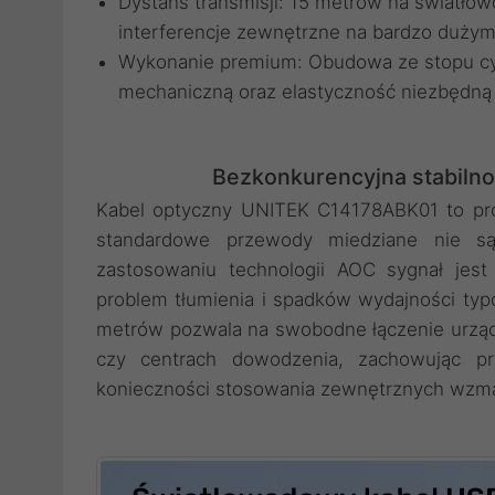
Dystans transmisji: 15 metrów na światłow
interferencje zewnętrzne na bardzo dużym
Wykonanie premium: Obudowa ze stopu cy
mechaniczną oraz elastyczność niezbędną
Bezkonkurencyjna stabilno
Kabel optyczny UNITEK C14178ABK01 to pro
standardowe przewody miedziane nie są 
zastosowaniu technologii AOC sygnał jest
problem tłumienia i spadków wydajności typ
metrów pozwala na swobodne łączenie urządz
czy centrach dowodzenia, zachowując pr
konieczności stosowania zewnętrznych wzma