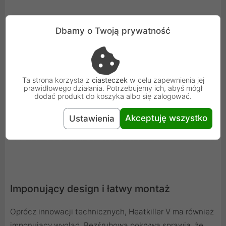
Dbamy o Twoją prywatność
Ta strona korzysta z
ciasteczek
w celu zapewnienia jej
prawidłowego działania. Potrzebujemy ich, abyś mógł
dodać produkt do koszyka albo się zalogować.
Akceptuję wszystko
Ustawienia
Imponujący design i łatwy montaż
Oprócz innowacji technicznych, Heatkiller V ma również
imponujący wygląd. Bezśrubowa pokrywa sprawia, że ​​