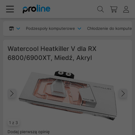
Podzespoły komputerowe
Chłodzenie do komputer
Watercool Heatkiller V dla RX
6800/6900XT, Miedź, Akryl
Poprzedni
Na
1 z 3
Dodaj pierwszą opinię