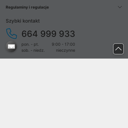
Regulaminy i regulacje
Szybki kontakt
664 999 933
pon. - pt.
9:00 - 17:00
sob. - niedz.
nieczynne
pomoc@proline.pl
Dołącz do nas
Zgłoś błąd na stronie
Proline SA z siedzibą w Mirkowie (55-095), przy ul. Brzozowej 5,
wpisana do rejestru przedsiębiorców Krajowego Rejestru Sądowego
przez Sąd Rejonowy dla Wrocławia-Fabrycznej we Wrocławiu, VI
Wydział Gospodarczy Krajowego Rejestru Sądowego pod nr KRS: