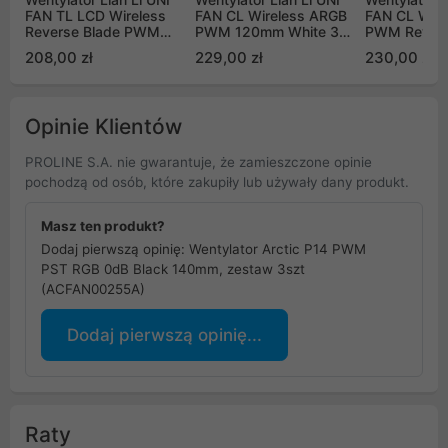
FAN TL LCD Wireless
FAN CL Wireless ARGB
FAN CL Wir
Reverse Blade PWM
PWM 120mm White 3
PWM Revers
140mm Black
sztuki i kontroler
120mm Black
208,00 zł
229,00 zł
230,00 zł
(12CL1W3W)
kontroler (
Opinie Klientów
PROLINE S.A. nie gwarantuje, że zamieszczone opinie
pochodzą od osób, które zakupiły lub używały dany produkt.
Masz ten produkt?
Dodaj pierwszą opinię: Wentylator Arctic P14 PWM
PST RGB 0dB Black 140mm, zestaw 3szt
(ACFAN00255A)
Dodaj pierwszą opinię...
Raty