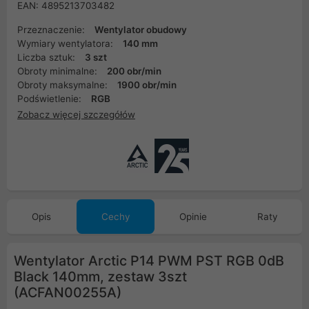
EAN: 4895213703482
Przeznaczenie:
Wentylator obudowy
Wymiary wentylatora:
140 mm
Liczba sztuk:
3 szt
Obroty minimalne:
200 obr/min
Obroty maksymalne:
1900 obr/min
Podświetlenie:
RGB
Zobacz więcej szczegółów
Opis
Cechy
Opinie
Raty
Wentylator Arctic P14 PWM PST RGB 0dB
Black 140mm, zestaw 3szt
(ACFAN00255A)