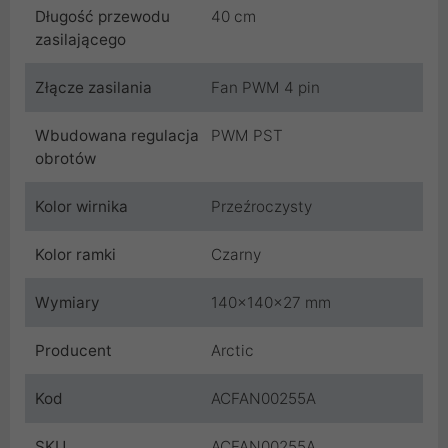
Długość przewodu
40 cm
zasilającego
Złącze zasilania
Fan PWM 4 pin
Wbudowana regulacja
PWM PST
obrotów
Kolor wirnika
Przeźroczysty
Kolor ramki
Czarny
Wymiary
140x140x27 mm
Producent
Arctic
Kod
ACFAN00255A
SKU
ACFAN00255A