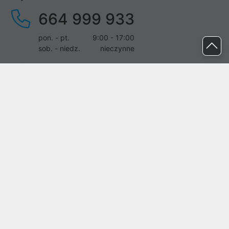
664 999 933
pon. - pt.
9:00 - 17:00
sob. - niedz.
nieczynne
pomoc@proline.pl
Dołącz do nas
Zgłoś błąd na stronie
Proline SA z siedzibą w Mirkowie (55-095), przy ul. Brzozowej 5,
wpisana do rejestru przedsiębiorców Krajowego Rejestru Sądowego
przez Sąd Rejonowy dla Wrocławia-Fabrycznej we Wrocławiu, VI
Wydział Gospodarczy Krajowego Rejestru Sądowego pod nr KRS:
0000282071, NIP: 8951898022, REGON: 020482041, BDO:
000437899. Kapitał zakładowy Spółki wynosi 500000,00 zł i został
on opłacony w całości.
© proline 1996 - 2026. Wszelkie prawa zastrzeżone.