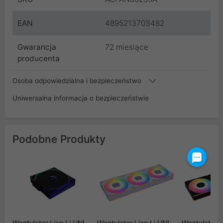
EAN
4895213703482
Gwarancja
72 miesiące
producenta
Osoba odpowiedzialna i bezpieczeństwo
Uniwersalna informacja o bezpieczeństwie
Podobne Produkty
Wentylator Lian Li UNI
Wentylator Lian Li UNI
Wentylator L