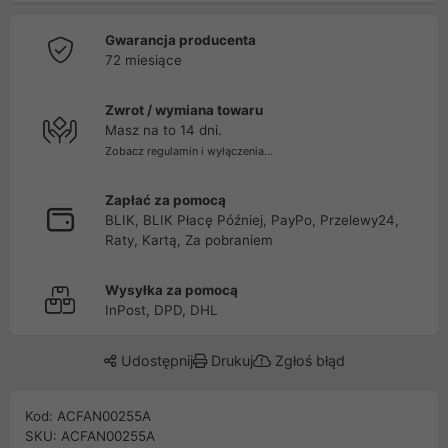
Gwarancja producenta
72 miesiące
Zwrot / wymiana towaru
Masz na to 14 dni.
Zobacz regulamin i wyłączenia...
Zapłać za pomocą
BLIK, BLIK Płacę Później, PayPo, Przelewy24,
Raty, Kartą, Za pobraniem
Wysyłka za pomocą
InPost, DPD, DHL
Udostępnij
Drukuj
Zgłoś błąd
Kod: ACFAN00255A
SKU: ACFAN00255A