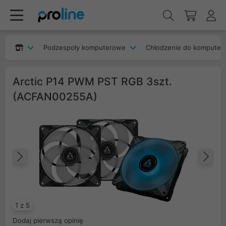
Podzespoły komputerowe
Chłodzenie do komputer
Arctic P14 PWM PST RGB 3szt.
(ACFAN00255A)
Poprzedni
Na
1 z 5
Dodaj pierwszą opinię