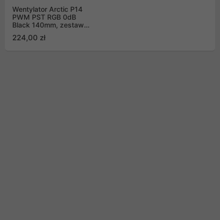
Wentylator Arctic P14
PWM PST RGB 0dB
Black 140mm, zestaw
3szt (ACFAN00255A)
224,00 zł