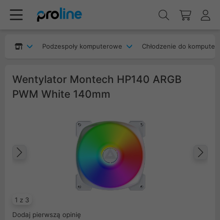
Podzespoły komputerowe
Chłodzenie do komputer
Wentylator Montech HP140 ARGB
PWM White 140mm
Poprzedni
Na
1 z 3
Dodaj pierwszą opinię