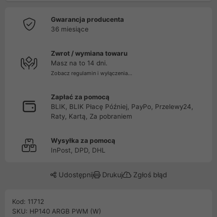
Gwarancja producenta
36 miesiące
Zwrot / wymiana towaru
Masz na to 14 dni.
Zobacz regulamin i wyłączenia...
Zapłać za pomocą
BLIK, BLIK Płacę Później, PayPo, Przelewy24,
Raty, Kartą, Za pobraniem
Wysyłka za pomocą
InPost, DPD, DHL
Udostępnij
Drukuj
Zgłoś błąd
Kod: 11712
SKU: HP140 ARGB PWM (W)