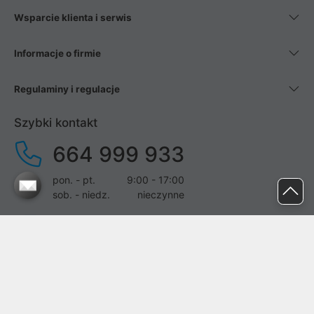
Wsparcie klienta i serwis
Informacje o firmie
Regulaminy i regulacje
Szybki kontakt
664 999 933
pon. - pt.
9:00 - 17:00
sob. - niedz.
nieczynne
pomoc@proline.pl
Dołącz do nas