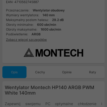
EAN: 4710562745887
Przeznaczenie:
Wentylator obudowy
Wymiary wentylatora:
140 mm
Maksymalny poziom hałasu:
29.2 dB
Obroty minimalne:
600 obr/min
Obroty maksymalne:
1600 obr/min
Podświetlenie:
ARGB
Zobacz więcej szczegółów
Opis
Cechy
Opinie
Raty
Wentylator Montech HP140 ARGB PWM
White 140mm
Zapewnij swojemu PC optymalne chłodzenie i