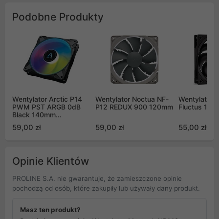
Podobne Produkty
Wentylator Arctic P14
Wentylator Noctua NF-
Wentylator 
PWM PST ARGB 0dB
P12 REDUX 900 120mm
Fluctus 12
Black 140mm
(ACFAN00239A)
59,00 zł
59,00 zł
55,00 zł
Opinie Klientów
PROLINE S.A. nie gwarantuje, że zamieszczone opinie
pochodzą od osób, które zakupiły lub używały dany produkt.
Masz ten produkt?