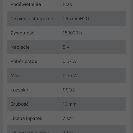
Podświetlenie
Brak
Ciśnienie statyczne
1.95 mmH2O
Żywotność
150000 h
Napięcie
5 V
Pobór prądu
0.07 A
Moc
0.35 W
Łożysko
SSO2
Grubość
10 mm
Liczba łopatek
7 szt
Długość przewodu
20 cm