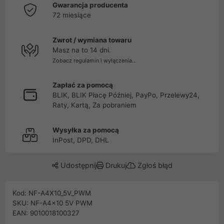
Gwarancja producenta
72 miesiące
Zwrot / wymiana towaru
Masz na to 14 dni.
Zobacz regulamin i wyłączenia...
Zapłać za pomocą
BLIK, BLIK Płacę Później, PayPo, Przelewy24,
Raty, Kartą, Za pobraniem
Wysyłka za pomocą
InPost, DPD, DHL
Udostępnij
Drukuj
Zgłoś błąd
Kod: NF-A4X10_5V_PWM
SKU: NF-A4x10 5V PWM
EAN: 9010018100327