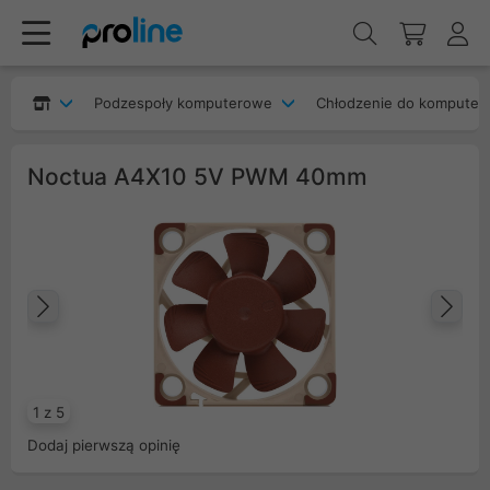
Podzespoły komputerowe
Chłodzenie do komputer
Noctua A4X10 5V PWM 40mm
Poprzedni
Na
1 z 5
Dodaj pierwszą opinię