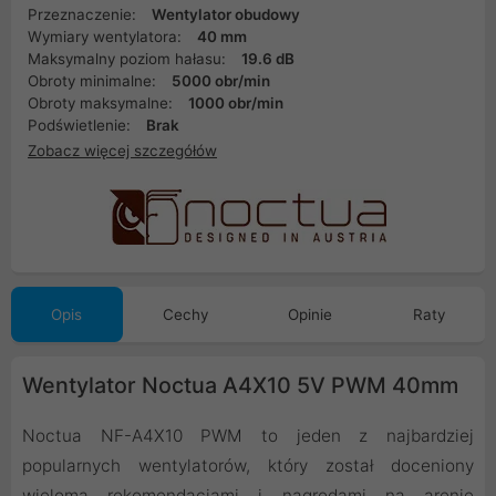
Przeznaczenie:
Wentylator obudowy
Wymiary wentylatora:
40 mm
Maksymalny poziom hałasu:
19.6 dB
Obroty minimalne:
5000 obr/min
Obroty maksymalne:
1000 obr/min
Podświetlenie:
Brak
Zobacz więcej szczegółów
Opis
Cechy
Opinie
Raty
Wentylator Noctua A4X10 5V PWM 40mm
Noctua NF-A4X10 PWM to jeden z najbardziej
popularnych wentylatorów, który został doceniony
wieloma rekomendacjami i nagrodami na arenie