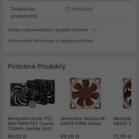
Gwarancja
72 miesiące
producenta
Osoba odpowiedzialna i bezpieczeństwo
Uniwersalna informacja o bezpieczeństwie
Podobne Produkty
Wentylator Arctic P12
Wentylator Noctua NF-
Wentylator 
Slim PWM PST Czarny
A4X10 PWM 40mm
A6X25 5V 
120mm, zestaw 3szt
(ACFAN00275A)
69,00 zł
69,99 zł
72,00 zł