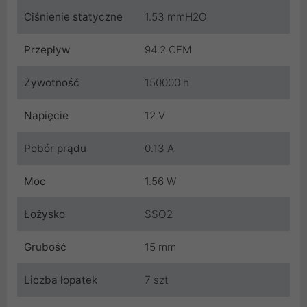
Ciśnienie statyczne
1.53 mmH2O
Przepływ
94.2 CFM
Żywotność
150000 h
Napięcie
12 V
Pobór prądu
0.13 A
Moc
1.56 W
Łożysko
SSO2
Grubość
15 mm
Liczba łopatek
7 szt