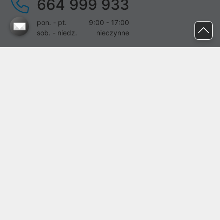
664 999 933
pon. - pt.
9:00 - 17:00
sob. - niedz.
nieczynne
pomoc@proline.pl
Dołącz do nas
Zgłoś błąd na stronie
Proline SA z siedzibą w Mirkowie (55-095), przy ul. Brzozowej 5,
wpisana do rejestru przedsiębiorców Krajowego Rejestru Sądowego
przez Sąd Rejonowy dla Wrocławia-Fabrycznej we Wrocławiu, VI
Wydział Gospodarczy Krajowego Rejestru Sądowego pod nr KRS:
0000282071, NIP: 8951898022, REGON: 020482041, BDO:
000437899. Kapitał zakładowy Spółki wynosi 500000,00 zł i został
on opłacony w całości.
© proline 1996 - 2026. Wszelkie prawa zastrzeżone.