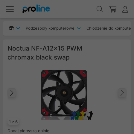
Podzespoły komputerowe
Chłodzenie do komputer
Noctua NF-A12x15 PWM
chromax.black.swap
Poprzedni
Na
1 z 6
Dodaj pierwszą opinię