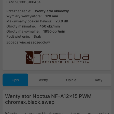
EAN: 9010018100464
Przeznaczenie:
Wentylator obudowy
Wymiary wentylatora:
120 mm
Maksymalny poziom hałasu:
23.9 dB
Obroty minimalne:
450 obr/min
Obroty maksymalne:
1850 obr/min
Podświetlenie:
Brak
Zobacz więcej szczegółów
Opis
Cechy
Opinie
Raty
Wentylator Noctua NF-A12x15 PWM
chromax.black.swap
Wersja chromax.black.swap łączy w sobie