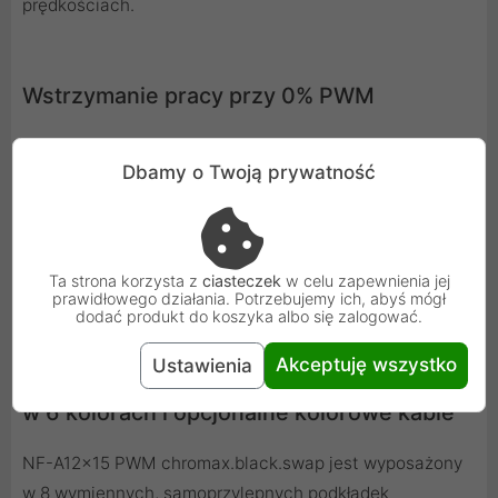
prędkościach.
Wstrzymanie pracy przy 0% PWM
Gdy wentylator jest ustawiony na 0% cyklu pracy PWM
Dbamy o Twoją prywatność
przez płytę główną lub kontroler PWM, zatrzyma się. To
sprawia, że ​​idealnie nadaje się do tworzenia konfiguracji
z półpasywnym chłodzeniem, które automatycznie
wyłączają wentylatory, a tym samym działają całkowicie
Ta strona korzysta z
ciasteczek
w celu zapewnienia jej
cicho na biegu jałowym, jeśli pozwalają na to termiki.
prawidłowego działania. Potrzebujemy ich, abyś mógł
dodać produkt do koszyka albo się zalogować.
Akceptuję wszystko
Ustawienia
Samoprzylepne podkładki antywibracyjne
w 6 kolorach i opcjonalne kolorowe kable
NF-A12x15 PWM chromax.black.swap jest wyposażony
w 8 wymiennych, samoprzylepnych podkładek