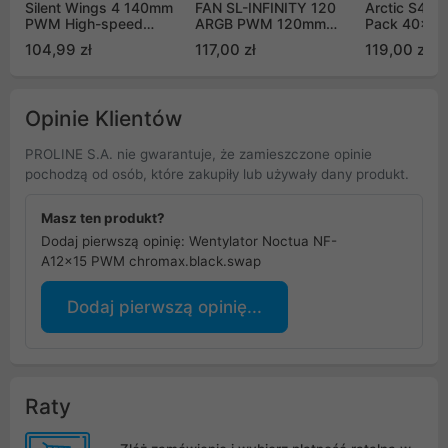
Silent Wings 4 140mm
FAN SL-INFINITY 120
Arctic S402
PWM High-speed
ARGB PWM 120mm
Pack 40x2
(BL097)
czarny
6000rpm (z
104,99 zł
117,00 zł
119,00 zł
szt.)
Opinie Klientów
PROLINE S.A. nie gwarantuje, że zamieszczone opinie
pochodzą od osób, które zakupiły lub używały dany produkt.
Masz ten produkt?
Dodaj pierwszą opinię: Wentylator Noctua NF-
A12x15 PWM chromax.black.swap
Dodaj pierwszą opinię...
Raty