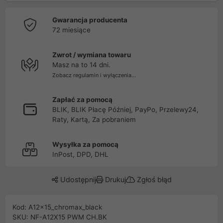
Gwarancja producenta
72 miesiące
Zwrot / wymiana towaru
Masz na to 14 dni.
Zobacz regulamin i wyłączenia...
Zapłać za pomocą
BLIK, BLIK Płacę Później, PayPo, Przelewy24,
Raty, Kartą, Za pobraniem
Wysyłka za pomocą
InPost, DPD, DHL
Udostępnij
Drukuj
Zgłoś błąd
Kod: A12x15_chromax_black
SKU: NF-A12X15 PWM CH.BK