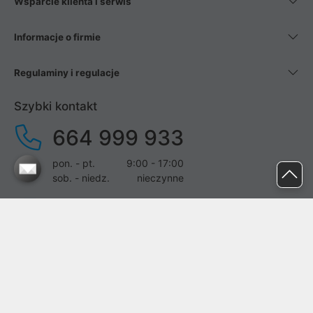
Wsparcie klienta i serwis
Informacje o firmie
Regulaminy i regulacje
Szybki kontakt
664 999 933
pon. - pt.
9:00 - 17:00
sob. - niedz.
nieczynne
pomoc@proline.pl
Dołącz do nas
Zgłoś błąd na stronie