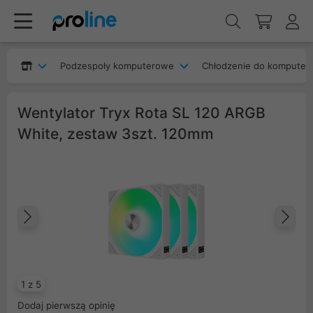
Podzespoły komputerowe
Chłodzenie do komputer
Wentylator Tryx Rota SL 120 ARGB
White, zestaw 3szt. 120mm
Poprzedni
Na
1 z 5
Dodaj pierwszą opinię