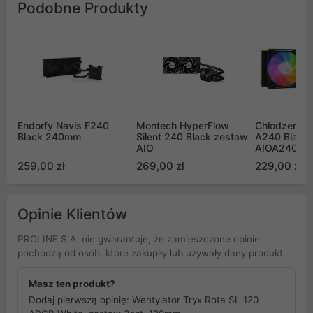
Podobne Produkty
Endorfy Navis F240
Montech HyperFlow
Chłodzenie A
Black 240mm
Silent 240 Black zestaw
A240 Black 
AIO
AIOA240B)
259,00 zł
269,00 zł
229,00 zł
Opinie Klientów
PROLINE S.A. nie gwarantuje, że zamieszczone opinie
pochodzą od osób, które zakupiły lub używały dany produkt.
Masz ten produkt?
Dodaj pierwszą opinię: Wentylator Tryx Rota SL 120