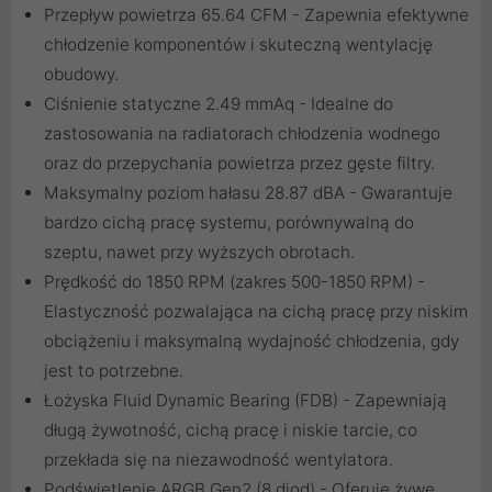
Przepływ powietrza 65.64 CFM - Zapewnia efektywne
chłodzenie komponentów i skuteczną wentylację
obudowy.
Ciśnienie statyczne 2.49 mmAq - Idealne do
zastosowania na radiatorach chłodzenia wodnego
oraz do przepychania powietrza przez gęste filtry.
Maksymalny poziom hałasu 28.87 dBA - Gwarantuje
bardzo cichą pracę systemu, porównywalną do
szeptu, nawet przy wyższych obrotach.
Prędkość do 1850 RPM (zakres 500-1850 RPM) -
Elastyczność pozwalająca na cichą pracę przy niskim
obciążeniu i maksymalną wydajność chłodzenia, gdy
jest to potrzebne.
Łożyska Fluid Dynamic Bearing (FDB) - Zapewniają
długą żywotność, cichą pracę i niskie tarcie, co
przekłada się na niezawodność wentylatora.
Podświetlenie ARGB Gen2 (8 diod) - Oferuje żywe,