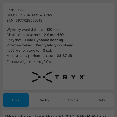
Kod: 10661
SKU: F-R120A-AM3M-G0W
EAN: 6977029650513
Wymiary wentylatora:
120 mm
Ciśnienie statyczne:
2.9 mmH2O
Łożysko:
Fluid Dynamic Bearing
Przeznaczenie:
Wentylatory obudowy
Ilość wentylatorów:
3 szt.
Maksymalny poziom hałasu:
28.87 dB
Zobacz więcej szczegółów
Opis
Cechy
Opinie
Raty
Wentylator Tryx Rota SL 120 ARGB White,