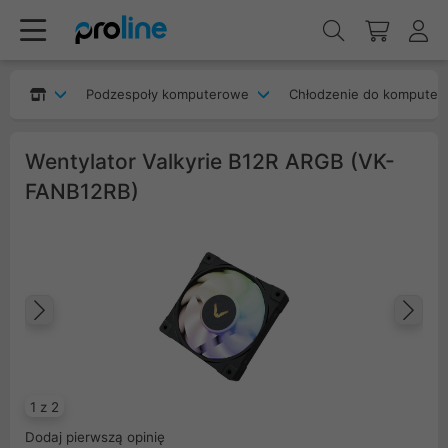
Podzespoły komputerowe
Chłodzenie do komputer
Wentylator Valkyrie B12R ARGB (VK-
FANB12RB)
Poprzedni
Na
1 z 2
Dodaj pierwszą opinię