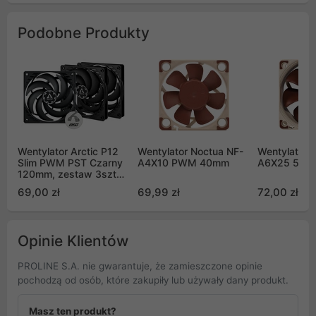
Podobne Produkty
Wentylator Arctic P12
Wentylator Noctua NF-
Wentylator 
Slim PWM PST Czarny
A4X10 PWM 40mm
A6X25 5V 
120mm, zestaw 3szt
(ACFAN00275A)
69,00 zł
69,99 zł
72,00 zł
Opinie Klientów
PROLINE S.A. nie gwarantuje, że zamieszczone opinie
pochodzą od osób, które zakupiły lub używały dany produkt.
Masz ten produkt?