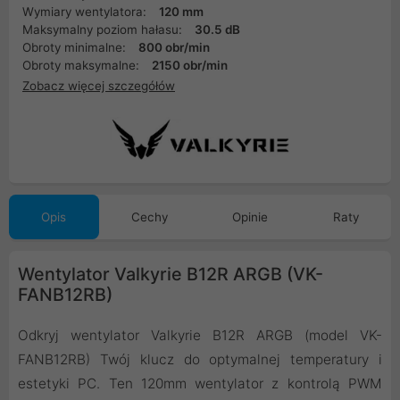
Wymiary wentylatora:
120 mm
Maksymalny poziom hałasu:
30.5 dB
Obroty minimalne:
800 obr/min
Obroty maksymalne:
2150 obr/min
Zobacz więcej szczegółów
Opis
Cechy
Opinie
Raty
Wentylator Valkyrie B12R ARGB (VK-
FANB12RB)
Odkryj wentylator Valkyrie B12R ARGB (model VK-
FANB12RB) Twój klucz do optymalnej temperatury i
estetyki PC. Ten 120mm wentylator z kontrolą PWM