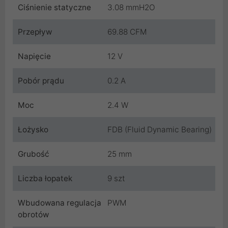
Ciśnienie statyczne
3.08 mmH2O
Przepływ
69.88 CFM
Napięcie
12 V
Pobór prądu
0.2 A
Moc
2.4 W
Łożysko
FDB (Fluid Dynamic Bearing)
Grubość
25 mm
Liczba łopatek
9 szt
Wbudowana regulacja
PWM
obrotów