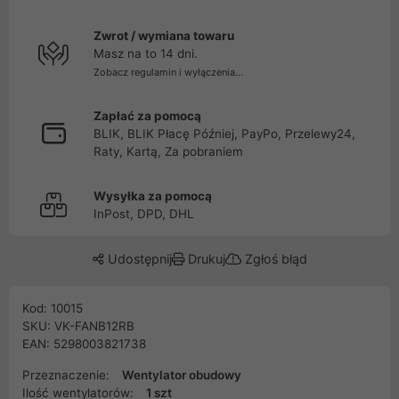
Zwrot / wymiana towaru
Masz na to 14 dni.
Zobacz regulamin i wyłączenia...
Zapłać za pomocą
BLIK, BLIK Płacę Później, PayPo, Przelewy24,
Raty, Kartą, Za pobraniem
Wysyłka za pomocą
InPost, DPD, DHL
Udostępnij
Drukuj
Zgłoś błąd
Kod: 10015
SKU: VK-FANB12RB
EAN: 5298003821738
Przeznaczenie:
Wentylator obudowy
Ilość wentylatorów:
1 szt