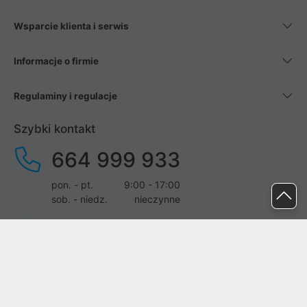
Wsparcie klienta i serwis
Informacje o firmie
Regulaminy i regulacje
Szybki kontakt
664 999 933
pon. - pt.
9:00 - 17:00
sob. - niedz.
nieczynne
pomoc@proline.pl
Dołącz do nas