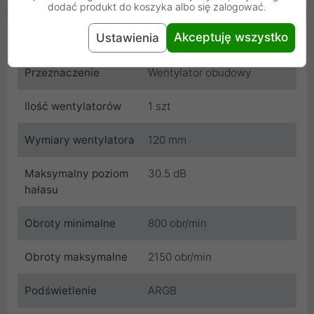
dodać produkt do koszyka albo się zalogować.
Cechy produktu
Akceptuję wszystko
Ustawienia
Przeznaczenie
Wentylator obudowy
Ilość wentylatorów
1 szt
Wymiary wentylatora
120 mm
Maksymalny poziom
30.5 dB
hałasu
Obroty minimalne
800 obr/min
Obroty maksymalne
2150 obr/min
Podświetlenie
ARGB