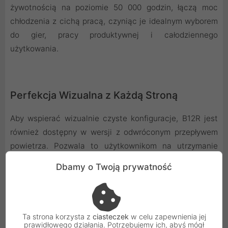
żywotnością na poziomie 50 000 godzin, łączą moc
chłodzenia z cichą pracą, czyniąc je idealnym wyborem
do gier, pracy produktywnej i całodziennego
użytkowania.
Perfekcja Wizualna z Każdą Stroną
Aby wspierać wizualnie czyste konfiguracje, B12R jest
również dostępny w wersji z odwróconym przepływem
powietrza. Pozwala to użytkownikom na utrzymanie
spójnej prezentacji ARGB po obu stronach wentylatora,
Dbamy o Twoją prywatność
zapewniając symetryczne oświetlenie i dopracowany
wygląd, niezależnie od tego, czy wentylatory są
używane jako wlotowe czy wylotowe.
Ta strona korzysta z
ciasteczek
w celu zapewnienia jej
prawidłowego działania. Potrzebujemy ich, abyś mógł