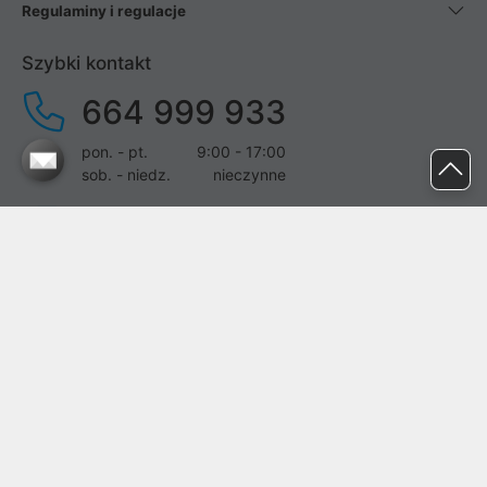
Regulaminy i regulacje
Szybki kontakt
664 999 933
pon. - pt.
9:00 - 17:00
sob. - niedz.
nieczynne
pomoc@proline.pl
Dołącz do nas
Zgłoś błąd na stronie
Proline SA z siedzibą w Mirkowie (55-095), przy ul. Brzozowej 5,
wpisana do rejestru przedsiębiorców Krajowego Rejestru Sądowego
przez Sąd Rejonowy dla Wrocławia-Fabrycznej we Wrocławiu, VI
Wydział Gospodarczy Krajowego Rejestru Sądowego pod nr KRS:
0000282071, NIP: 8951898022, REGON: 020482041, BDO: