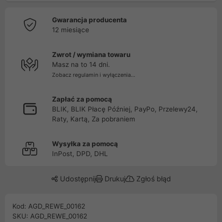
Gwarancja producenta
12 miesiące
Zwrot / wymiana towaru
Masz na to 14 dni.
Zobacz regulamin i wyłączenia...
Zapłać za pomocą
BLIK, BLIK Płacę Później, PayPo, Przelewy24,
Raty, Kartą, Za pobraniem
Wysyłka za pomocą
InPost, DPD, DHL
Udostępnij
Drukuj
Zgłoś błąd
Kod: AGD_REWE_00162
SKU: AGD_REWE_00162