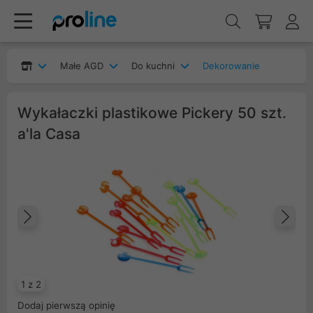
Małe AGD
Do kuchni
Dekorowanie
Wykałaczki plastikowe Pickery 50 szt.
a'la Casa
Poprzedni
Na
1 z 2
Dodaj pierwszą opinię