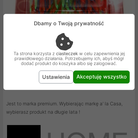
Dbamy o Twoją prywatność
Ta strona korzysta z
ciasteczek
w celu zapewnienia jej
prawidłowego działania. Potrzebujemy ich, abyś mógł
dodać produkt do koszyka albo się zalogować.
Akceptuję wszystko
Ustawienia
a' la Casa
Jest to marka premium. Wybierając markę a' la Casa,
wybierasz produkt na długie lata !