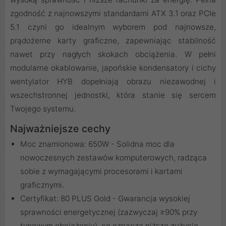
zgodność z najnowszymi standardami ATX 3.1 oraz PCIe
5.1 czyni go idealnym wyborem pod najnowsze,
prądożerne karty graficzne, zapewniając stabilność
nawet przy nagłych skokach obciążenia. W pełni
modularne okablowanie, japońskie kondensatory i cichy
wentylator HYB dopełniają obrazu niezawodnej i
wszechstronnej jednostki, która stanie się sercem
Twojego systemu.
Najważniejsze cechy
Moc znamionowa: 650W - Solidna moc dla
nowoczesnych zestawów komputerowych, radząca
sobie z wymagającymi procesorami i kartami
graficznymi.
Certyfikat: 80 PLUS Gold - Gwarancja wysokiej
sprawności energetycznej (zazwyczaj ≥90% przy
typowym obciążeniu), co oznacza niższe zużycie