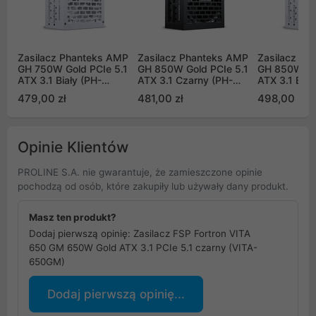
Zasilacz Phanteks AMP
Zasilacz Phanteks AMP
Zasilacz Ph
GH 750W Gold PCIe 5.1
GH 850W Gold PCIe 5.1
GH 850W Gol
ATX 3.1 Biały (PH-
ATX 3.1 Czarny (PH-
ATX 3.1 Biał
P750GH_WT01_EU)
P850GH_BK01_EU)
P850GH_WT
479,00 zł
481,00 zł
498,00 zł
Opinie Klientów
PROLINE S.A. nie gwarantuje, że zamieszczone opinie
pochodzą od osób, które zakupiły lub używały dany produkt.
Masz ten produkt?
Dodaj pierwszą opinię: Zasilacz FSP Fortron VITA
650 GM 650W Gold ATX 3.1 PCIe 5.1 czarny (VITA-
650GM)
Dodaj pierwszą opinię...