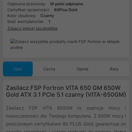
Odpinane przewody:
W pełni odpinane
Certyfikat sprawności:
80Plus Gold
Kolor obudowy:
Czarny
Ilość wentylatorów:
1
Zobacz więcej szczegółów
Opis
Cechy
Opinie
Raty
Zasilacz FSP Fortron VITA 650 GM 650W
Gold ATX 3.1 PCIe 5.1 czarny (VITA-650GM)
Zasilacz FSP VITA 650GM to esencja mocy i
nowoczesności dla Twojego komputera. Z 650W mocy i
prestiżowym certyfikatem 80 PLUS Gold, gwarantuje on
wysoką sprawność i niższe rachunki za energię. Pełna