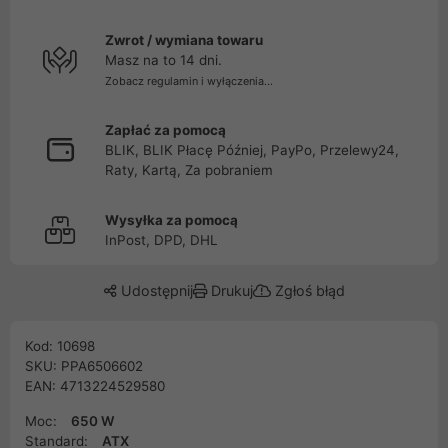
Zwrot / wymiana towaru
Masz na to 14 dni.
Zobacz regulamin i wyłączenia...
Zapłać za pomocą
BLIK, BLIK Płacę Później, PayPo, Przelewy24,
Raty, Kartą, Za pobraniem
Wysyłka za pomocą
InPost, DPD, DHL
Udostępnij
Drukuj
Zgłoś błąd
Kod: 10698
SKU: PPA6506602
EAN: 4713224529580
Moc:
650 W
Standard:
ATX