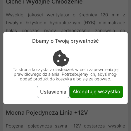
Ciche i Wydajne Chłodzenie
Wysokiej jakości wentylator o średnicy 120 mm z
trwałym łożyskiem hydraulicznym (HYB) minimalizuje
hałas podczas pracy. Jednocześnie zapewnia on
maksymalną wydajność chłodzenia wewnętrznych
Dbamy o Twoją prywatność
komponentów zasilacza. Łożyska hydrauliczne
charakteryzują się dłuższą żywotnością i cichszą pracą
w porównaniu do tradycyjnych rozwiązań ślizgowych.
Ta strona korzysta z
ciasteczek
w celu zapewnienia jej
Optymalny rozmiar wentylatora 120 mm zapewnia
prawidłowego działania. Potrzebujemy ich, abyś mógł
doskonały kompromis między efektywnym przepływem
dodać produkt do koszyka albo się zalogować.
powietrza a niskim poziomem generowanego dźwięku.
Akceptuję wszystko
Ustawienia
Mocna Pojedyncza Linia +12V
Potężna, pojedyncza szyna +12V dostarcza wysokie