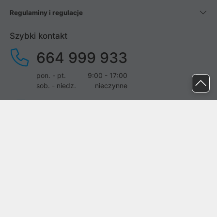
Regulaminy i regulacje
Szybki kontakt
664 999 933
pon. - pt.
9:00 - 17:00
sob. - niedz.
nieczynne
pomoc@proline.pl
Dołącz do nas
Zgłoś błąd na stronie
Proline SA z siedzibą w Mirkowie (55-095), przy ul. Brzozowej 5,
wpisana do rejestru przedsiębiorców Krajowego Rejestru Sądowego
przez Sąd Rejonowy dla Wrocławia-Fabrycznej we Wrocławiu, VI
Wydział Gospodarczy Krajowego Rejestru Sądowego pod nr KRS: