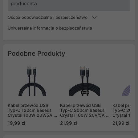
producenta
Osoba odpowiedzialna i bezpieczeństwo
Uniwersalna informacja o bezpieczeństwie
Podobne Produkty
Kabel przewód USB
Kabel przewód USB
Kabel prze
Typ-C 120cm Baseus
Typ-C 200cm Baseus
Typ-C 200c
Crystal 100W 20V/5A -
Crystal 100W 20V/5A -
Crystal 100
czarny (CAJY000401)
czarny (CAJY000501)
fioletowy
19,99 zł
21,99 zł
21,99 zł
(CAJY0005