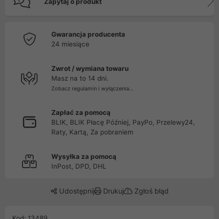
Zapytaj o produkt
Gwarancja producenta
24 miesiące
Zwrot / wymiana towaru
Masz na to 14 dni.
Zobacz regulamin i wyłączenia...
Zapłać za pomocą
BLIK, BLIK Płacę Później, PayPo, Przelewy24,
Raty, Kartą, Za pobraniem
Wysyłka za pomocą
InPost, DPD, DHL
Udostępnij
Drukuj
Zgłoś błąd
Kod: 13489