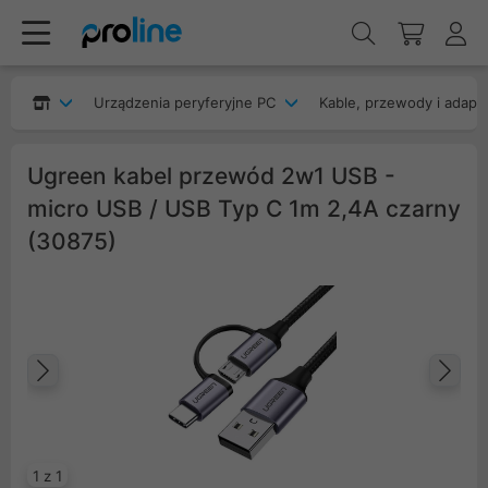
Urządzenia peryferyjne PC
Kable, przewody i adapt
Ugreen kabel przewód 2w1 USB -
micro USB / USB Typ C 1m 2,4A czarny
(30875)
Poprzedni
Na
1 z 1