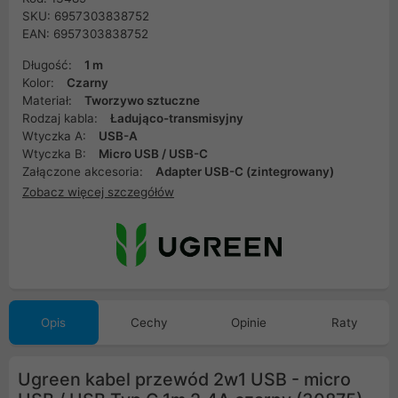
SKU: 6957303838752
EAN: 6957303838752
Długość:
1 m
Kolor:
Czarny
Materiał:
Tworzywo sztuczne
Rodzaj kabla:
Ładująco-transmisyjny
Wtyczka A:
USB-A
Wtyczka B:
Micro USB / USB-C
Załączone akcesoria:
Adapter USB-C (zintegrowany)
Zobacz więcej szczegółów
Opis
Cechy
Opinie
Raty
Ugreen kabel przewód 2w1 USB - micro