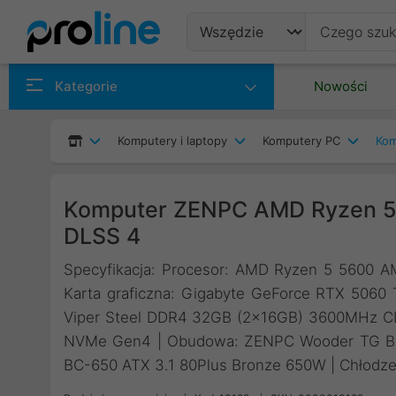
Produkty
Kategorie
Nowości
Producenci
Komputery i laptopy
Komputery PC
Kom
Kategorie
Komputer ZENPC AMD Ryzen 5
DLSS 4
Specyfikacja: Procesor: AMD Ryzen 5 5600 
Karta graficzna: Gigabyte GeForce RTX 506
Viper Steel DDR4 32GB (2x16GB) 3600MHz CL1
NVMe Gen4 | Obudowa: ZENPC Wooder TG Blac
BC-650 ATX 3.1 80Plus Bronze 650W | Chłodzen