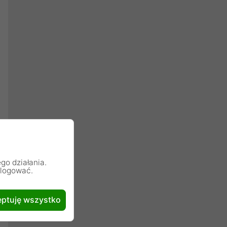
go działania.
alogować.
ptuję wszystko