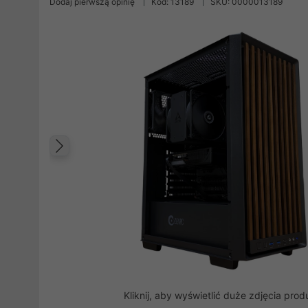
Dodaj pierwszą opinię
Kod: 13189
SKU: 0000013189
Poprzedni
Kliknij, aby wyświetlić duże zdjęcia prod