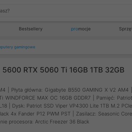
Bestsellery
pro
mocje
Sprzę
putery gamingowe
 5600 RTX 5060 Ti 16GB 1TB 32GB
AM4 | Płyta główna: Gigabyte B550 GAMING X V2 AM4 
0 Ti WINDFORCE MAX OC 16GB GDDR7 | Pamięć: Patrio
8 | Dysk: Patriot SSD Viper VP4300 Lite 1TB M.2 PCI
k 4x Fander P12 PWM PST | Zasilacz: Seasonic Cor
ie procesora: Arctic Freezer 36 Black