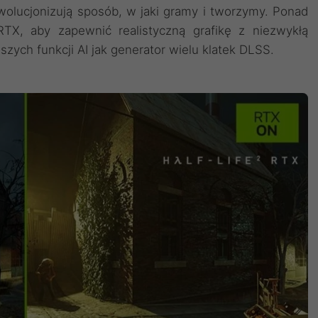
wolucjonizują sposób, w jaki gramy i tworzymy. Ponad
 RTX, aby zapewnić realistyczną grafikę z niezwykłą
zych funkcji AI jak generator wielu klatek DLSS.