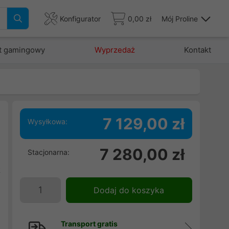
Konfigurator
0,00 zł
Mój Proline
t gamingowy
Wyprzedaż
Kontakt
7 129,00 zł
Wysyłkowa:
7 280,00 zł
Stacjonarna:
|
t
e
Dodaj do koszyka
e
Transport gratis