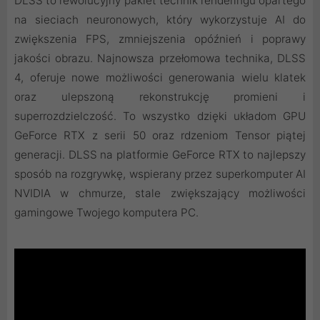
DLSS to rewolucyjny pakiet technik renderingu opartego
na sieciach neuronowych, który wykorzystuje AI do
zwiększenia FPS, zmniejszenia opóźnień i poprawy
jakości obrazu. ‌Najnowsza przełomowa technika, DLSS
4, oferuje nowe możliwości generowania wielu klatek
oraz ulepszoną rekonstrukcję promieni i
superrozdzielczość. To wszystko dzięki układom GPU
GeForce RTX z serii 50 oraz rdzeniom Tensor piątej
generacji. DLSS na platformie GeForce RTX to najlepszy
sposób na rozgrywkę, wspierany przez superkomputer AI
NVIDIA w chmurze, stale zwiększający możliwości
gamingowe Twojego komputera PC.