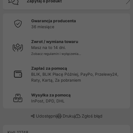
Zapytaj o produkt
Gwarancja producenta
36 miesiące
Zwrot / wymiana towaru
Masz na to 14 dni.
Zobacz regulamin i wyłączenia...
Zapłać za pomocą
BLIK, BLIK Płacę Później, PayPo, Przelewy24,
Raty, Kartą, Za pobraniem
Wysyłka za pomocą
InPost, DPD, DHL
Udostępnij
Drukuj
Zgłoś błąd
Kod: 12748