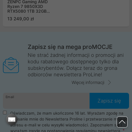
ZENPC Gaming AMD
Ryzen 7 9850X3D
RTX5080 1TB 32GB
ARGB DLSS 4
13 249,00 zł
Zapisz się na mega proMOCJE
Nie strać żadnej informacji o promocji ani
kodu rabatowego dostępnego tylko dla
subskrybentów. Dołącz teraz do grona
odbiorców newslettera ProLine!
Więcej informacji
Email
Zapisz się
Oświadczam, że mam ukończone 16 lat. Wyrażam zgodę na
zapisanie mnie do Newslettera Proline i przetwarzanie mojego
adresu e-mail w celu wysyłki wiadomości. Zapoznałem się i
wyrażam zgodę na postanowienia
regulaminu newslettera
.