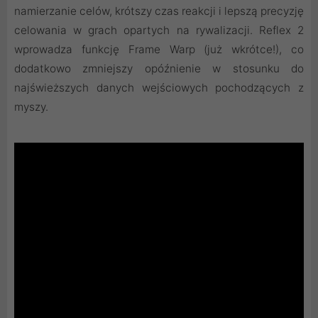
namierzanie celów, krótszy czas reakcji i lepszą precyzję
celowania w grach opartych na rywalizacji. Reflex 2
wprowadza funkcję Frame Warp (już wkrótce!), co
dodatkowo zmniejszy opóźnienie w stosunku do
najświeższych danych wejściowych pochodzących z
myszy.