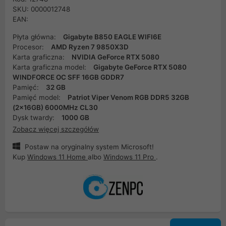
SKU: 0000012748
EAN:
Płyta główna:
Gigabyte B850 EAGLE WIFI6E
Procesor:
AMD Ryzen 7 9850X3D
Karta graficzna:
NVIDIA GeForce RTX 5080
Karta graficzna model:
Gigabyte GeForce RTX 5080
WINDFORCE OC SFF 16GB GDDR7
Pamięć:
32 GB
Pamięć model:
Patriot Viper Venom RGB DDR5 32GB
(2x16GB) 6000MHz CL30
Dysk twardy:
1000 GB
Zobacz więcej szczegółów
Postaw na oryginalny system Microsoft!
Kup
Windows 11 Home
albo
Windows 11 Pro
.