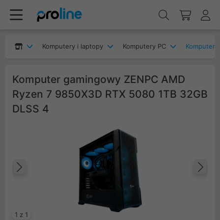
Komputery i laptopy
Komputery PC
Komputery
Komputer gamingowy ZENPC AMD
Ryzen 7 9850X3D RTX 5080 1TB 32GB
DLSS 4
Poprzedni
Na
1 z 1