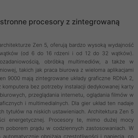
stronne procesory z zintegrowaną
architekturze Zen 5, oferują bardzo wysoką wydajność
i wątków (od 6 do 16 rdzeni i od 12 do 32 wątków).
ozadaniowością, obróbką multimediów, a także w
owej, takich jak praca biurowa z wieloma aplikacjami
en 9000 mają zintegrowane układy graficzne RDNA 2,
 komputera bez potrzeby instalacji dedykowanej karty
biurowych, przeglądania internetu, oglądania filmów w
aficznych i multimedialnych. Dla gier układ ten nadaje
h tytułów na niskich ustawieniach. Architektura Zen 5
ci energetycznej. Procesory te, mimo dużej mocy
skim poborem prądu w codziennych zastosowaniach. W
 automatycznie obniżają częstotliwości i napięcia, co