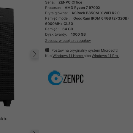
Seria:
ZENPC Office
Procesor:
AMD Ryzen 7 9700X
Płyta główna:
ASRock B850M-X WIFI R2.0
Pamięć model:
GoodRam IRDM 64GB (2x32GB)
6000MHz CL30
Pamięć:
64 GB
Dysk twardy:
1000 GB
Zobacz więcej szczegółów
Postaw na oryginalny system Microsoft!
Kup
Windows 11 Home
albo
Windows 11 Pro
.
Następny
uktu