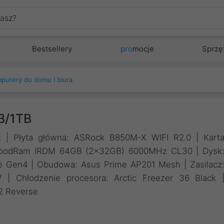
Bestsellery
pro
mocje
Sprzę
putery do domu i biura
B/1TB
 | Płyta główna: ASRock B850M-X WIFI R2.0 | Kart
 GoodRam IRDM 64GB (2x32GB) 6000MHz CL30 | Dysk
e Gen4 | Obudowa: Asus Prime AP201 Mesh | Zasilacz
 Chłodzenie procesora: Arctic Freezer 36 Black 
12 Reverse