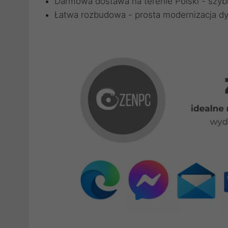
Darmowa dostawa na terenie Polski - szyb
Łatwa rozbudowa - prosta modernizacja dy