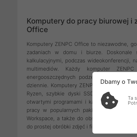
Komputery do pracy biurowej 
Office
Komputery ZENPC Office to niezawodne, go
zadaniach w domu i biurze. Doskonale 
kalkulacyjnymi, podczas wideokonferencji, na
multimediów. Każdy komputer ZENPC 
energooszczędnych podzespołów, które gwa
Dbamy o Two
dziennie. Komputery ZENPC Office są wyp
Ryzen, szybkie dyski SSD NVMe oraz wyst
Ta s
otwartymi programami i kartami w przegląd
Pot
pracy w popularnych pakietach biurowych, 
Workspace, a także do obsługi systemów C
do prostej obróbki zdjęć i filmów.