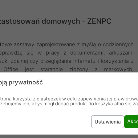
i zastosowań domowych - ZENPC
towe zestawy zaprojektowane z myślą o codziennych
sprawdzą się w pracy z dokumentami, arkuszami
uki zdalnej czy przeglądania internetu i korzystania z
Office jest starannie złożony z markowych,
rantują cichą i stabilną pracę przez wiele godzin
ją prywatność
osażone w nowoczesne procesory Intel Core lub AMD
arczającą ilość pamięci RAM, by praca z wieloma
trona korzysta z
ciasteczek
w celu zapewnienia jej prawidłowe
arce była komfortowa i płynna. To idealny wybór do
rzebujemy ich, abyś mógł dodać produkt do koszyka albo się z
takich jak Microsoft Office, LibreOffice czy Google
RM, programów księgowych, aplikacji webowych oraz
Akce
Ustawienia