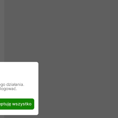
go działania.
alogować.
ptuję wszystko