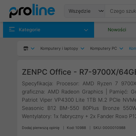
Produkty
Kategorie
Nowości
Producenci
Komputery i laptopy
Komputery PC
Kom
Kategorie
ZENPC Office - R7-9700X/64G
Specyfikacja: Procesor: AMD Ryzen 7 9700X
graficzna: AMD Radeon Graphics | Pamięć:
Patriot Viper VP4300 Lite 1TB M.2 PCIe NVM
Seasonic B12 BM-550 80Plus Bronze 550W |
Wentylatory: 1x fabryczny + 2x Fander Roxo P
Dodaj pierwszą opinię
Kod: 10988
SKU: 0000010988