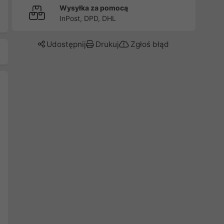
Wysyłka za pomocą
InPost, DPD, DHL
Udostępnij
Drukuj
Zgłoś błąd