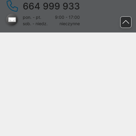
664 999 933
pon. - pt.
9:00 - 17:00
sob. - niedz.
nieczynne
pomoc@proline.pl
Dołącz do nas
Zgłoś błąd na stronie
Proline SA z siedzibą w Mirkowie (55-095), przy ul. Brzozowej 5,
wpisana do rejestru przedsiębiorców Krajowego Rejestru Sądowego
przez Sąd Rejonowy dla Wrocławia-Fabrycznej we Wrocławiu, VI
Wydział Gospodarczy Krajowego Rejestru Sądowego pod nr KRS:
0000282071, NIP: 8951898022, REGON: 020482041, BDO:
000437899. Kapitał zakładowy Spółki wynosi 500000,00 zł i został
on opłacony w całości.
© proline 1996 - 2026. Wszelkie prawa zastrzeżone.