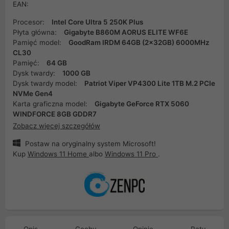
EAN:
Procesor:
Intel Core Ultra 5 250K Plus
Płyta główna:
Gigabyte B860M AORUS ELITE WF6E
Pamięć model:
GoodRam IRDM 64GB (2x32GB) 6000MHz
CL30
Pamięć:
64 GB
Dysk twardy:
1000 GB
Dysk twardy model:
Patriot Viper VP4300 Lite 1TB M.2 PCIe
NVMe Gen4
Karta graficzna model:
Gigabyte GeForce RTX 5060
WINDFORCE 8GB GDDR7
Zobacz więcej szczegółów
Postaw na oryginalny system Microsoft!
Kup
Windows 11 Home
albo
Windows 11 Pro
.