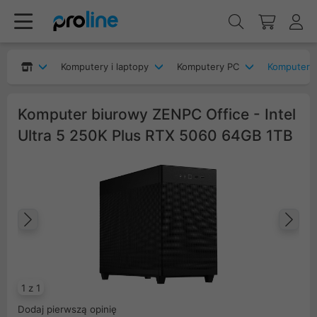
Komputery i laptopy
Komputery PC
Komputery 
Komputer biurowy ZENPC Office - Intel
Ultra 5 250K Plus RTX 5060 64GB 1TB
Poprzedni
Na
1 z 1
Dodaj pierwszą opinię