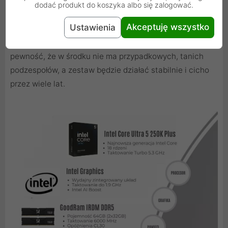
dodać produkt do koszyka albo się zalogować.
Każdy komputer ZENPC Office ma jasno określoną
Akceptuję wszystko
Ustawienia
specyfikację - od procesora, przez płytę główną i pamięć
RAM, aż po zasilacz i dysk SSD. Dzięki temu masz
pewność, że w środku nie ma przypadkowych, tanich
podzespołów, a zestaw będzie działać stabilnie i cicho
przez wiele lat.