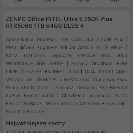
Opis
Cechy
Opinie
Raty
ZENPC Office INTEL Ultra 5 250K Plus
RTX5060 1TB 64GB DLSS 4
Specyfikacja: Procesor: Intel Core Ultra 5 250K Plus |
Płyta główna: Gigabyte B860M AORUS ELITE WF6E |
Karta graficzna: Gigabyte GeForce RTX 5060
WINDFORCE 8GB GDDR7 | Pamięć: GoodRam IRDM
64GB (2x32GB) 6000MHz CL30 | Dysk: Patriot Viper
VP4300 Lite 1TB M.2 PCIe NVMe Gen4 | Obudowa: Asus
Prime AP201 Mesh | Zasilacz: Seasonic B12 BM-550
80Plus Bronze 550W | Chłodzenie procesora: Arctic
Freezer 36 Black | Wentylatory: 1x fabryczny + 2x Fander
Roxo P12 Reverse
Najważniejsze cechy
Cicha i energooszczędna praca - idealny do