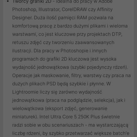
Twórcy grafiki 2D
- idealna do pracy w Adobe
Photoshop, Illustrator, CorelDRAW czy Affinity
Designer. Duża ilość pamięci RAM pozwala na
komfortową pracę z bardzo dużymi plikami i wieloma
warstwami, co jest kluczowe przy projektach DTP,
retuszu zdjęć czy tworzeniu zaawansowanych
ilustracji. Dla pracy w Photoshopie i innych
programach do grafiki 2D kluczowa jest wysoka
wydajność jednowątkowa (szybki pojedynczy rdzeń).
Operacje jak maskowanie, filtry, warstwy czy praca na
dużych plikach PSD będą szybkie i płynne. W
Lightroomie liczy się zarówno wydajność
jednowątkowa (praca na podglądzie, selekcja), jak i
wielowątkowa (eksport zdjęć, generowanie
miniaturek). Intel Ultra Core 5 250K Plus świetnie
radzi sobie w obu scenariuszach - ma wystarczającą
liczbę rdzeni, by szybko przetwarzać większe batch'e