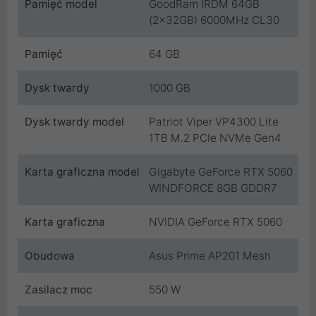
Pamięć model
GoodRam IRDM 64GB
(2x32GB) 6000MHz CL30
Pamięć
64 GB
Dysk twardy
1000 GB
Dysk twardy model
Patriot Viper VP4300 Lite
1TB M.2 PCIe NVMe Gen4
Karta graficzna model
Gigabyte GeForce RTX 5060
WINDFORCE 8GB GDDR7
Karta graficzna
NVIDIA GeForce RTX 5060
Obudowa
Asus Prime AP201 Mesh
Zasilacz moc
550 W