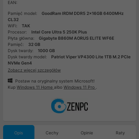
EAN:
Pamięć model:
GoodRam IRDM DDR5 2x16GB 6400MHz
CL32
WiFi:
TAK
Procesor:
Intel Core Ultra 5 250K Plus
Płyta główna:
Gigabyte B860M AORUS ELITE WF6E
Pamięć:
32 GB
Dysk twardy:
1000 GB
Dysk twardy model:
Patriot Viper VP4300 Lite 1TB M.2 PCIe
NVMe Gen4
Zobacz więcej szczegółów
Postaw na oryginalny system Microsoft!
Kup
Windows 11 Home
albo
Windows 11 Pro
.
Opis
Cechy
Opinie
Raty