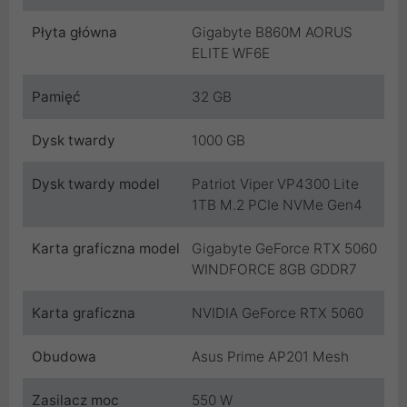
Płyta główna
Gigabyte B860M AORUS
ELITE WF6E
Pamięć
32 GB
Dysk twardy
1000 GB
Dysk twardy model
Patriot Viper VP4300 Lite
1TB M.2 PCIe NVMe Gen4
Karta graficzna model
Gigabyte GeForce RTX 5060
WINDFORCE 8GB GDDR7
Karta graficzna
NVIDIA GeForce RTX 5060
Obudowa
Asus Prime AP201 Mesh
Zasilacz moc
550 W