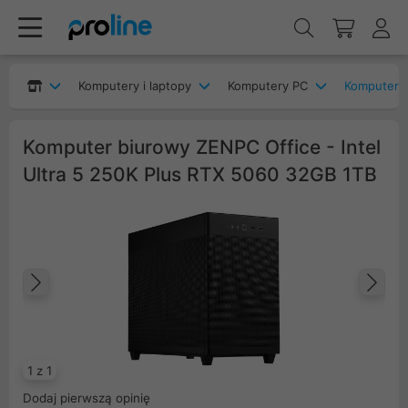
Komputery i laptopy
Komputery PC
Komputery 
Komputer biurowy ZENPC Office - Intel
Ultra 5 250K Plus RTX 5060 32GB 1TB
Poprzedni
Na
1 z 1
Dodaj pierwszą opinię