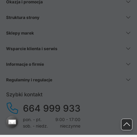
Okazja i promocja
Struktura strony
Sklepy marek
Wsparcie klienta i serwis
Informacje o firmie
Regulaminy i regulacje
Szybki kontakt
664 999 933
pon. - pt.
9:00 - 17:00
sob. - niedz.
nieczynne