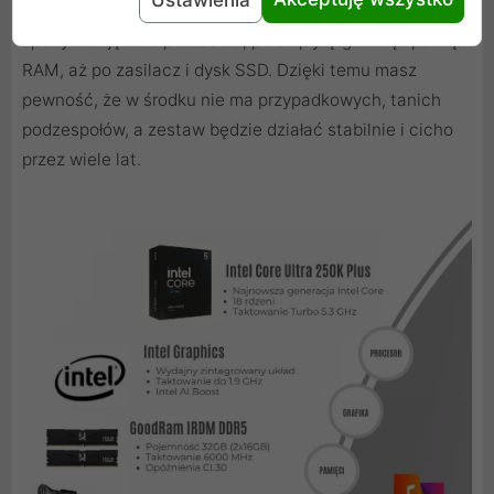
Każdy komputer ZENPC Office ma jasno określoną
specyfikację - od procesora, przez płytę główną i pamięć
RAM, aż po zasilacz i dysk SSD. Dzięki temu masz
pewność, że w środku nie ma przypadkowych, tanich
podzespołów, a zestaw będzie działać stabilnie i cicho
przez wiele lat.