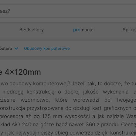
Bestsellery
pro
mocje
Sprzę
putera
Obudowy komputerowe
te 4x120mm
iowo obudowy komputerowej? Jeżeli tak, to dobrze, że t
iedrogą konstrukcją o dobrej jakości wykonania, 
czesne wzornictwo, które wprowadzi do Twojeg
nstrukcja przystosowana do obsługi kart graficznych 
procesora aż do 175 mm wysokości a jak najdzie Wa
układ AiO 240 na górze bądź nawet 360 z przodu. Cech
 i jak najwydajniejszy obieg powietrza dzięki konstrukcj