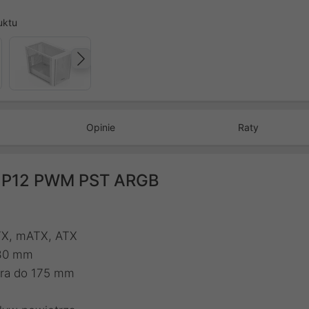
uktu
Następny
Opinie
Raty
x P12 PWM PST ARGB
ITX, mATX, ATX
330 mm
ora do 175 mm