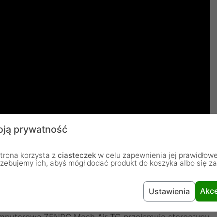
ją prywatność
trona korzysta z
ciasteczek
w celu zapewnienia jej prawidłowe
rzebujemy ich, abyś mógł dodać produkt do koszyka albo się z
Akce
Ustawienia
zy to możliwe?