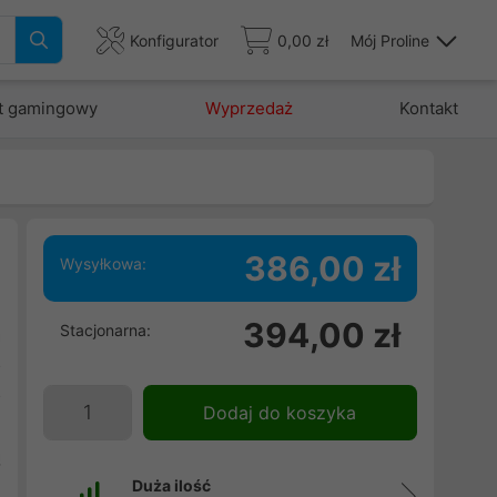
Konfigurator
0,00 zł
Mój Proline
t gamingowy
Wyprzedaż
Kontakt
386,00 zł
Wysyłkowa:
u
394,00 zł
Stacjonarna:
a
o
o
Dodaj do koszyka
s
ą
i
Duża ilość