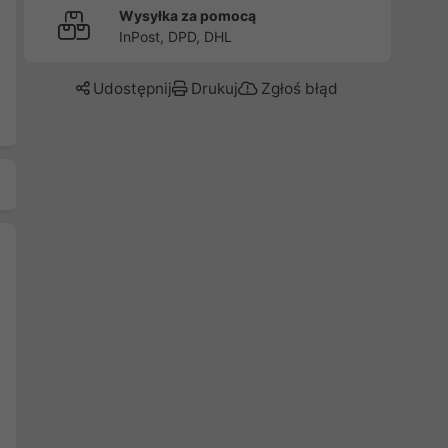
Wysyłka za pomocą
InPost, DPD, DHL
Udostępnij
Drukuj
Zgłoś błąd