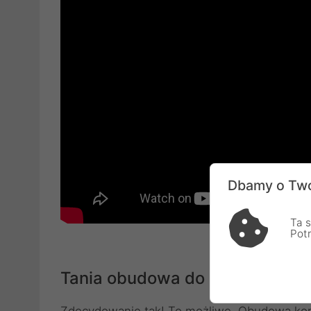
Dbamy o Two
Ta s
Pot
Tania obudowa do komputera. C