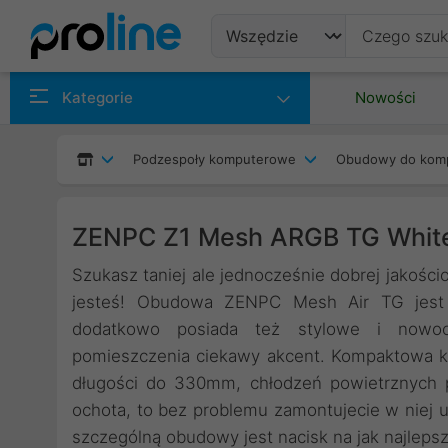
Produkty
Kategorie
Nowości
Producenci
Podzespoły komputerowe
Obudowy do kom
Kategorie
ZENPC Z1 Mesh ARGB TG Whi
Szukasz taniej ale jednocześnie dobrej jakośc
jesteś! Obudowa ZENPC Mesh Air TG jest n
dodatkowo posiada też stylowe i nowo
pomieszczenia ciekawy akcent. Kompaktowa ko
długości do 330mm, chłodzeń powietrznych 
ochota, to bez problemu zamontujecie w niej 
szczególną obudowy jest nacisk na jak najlepszy