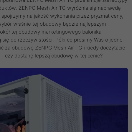
mputerowa ZENPC Mesh Air TG przełamuje stereotypy
roduktów. ZENPC Mesh Air TG wyróżnia się naprawdę
 spojrzymy na jakość wykonania przez pryzmat ceny,
wybór właśnie tej obudowy będzie najlepszym
kół tej obudowy marketingowego balonika
 się do rzeczywistości. Póki co prosimy Was o jedno -
cić za obudowę ZENPC Mesh Air TG i kiedy doczytacie
e - czy dostanę lepszą obudowę w tej cenie?