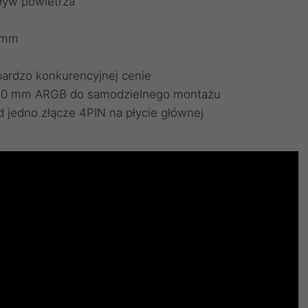
ływ powietrza
0 mm
bardzo konkurencyjnej cenie
120 mm ARGB do samodzielnego montażu
 jedno złącze 4PIN na płycie głównej