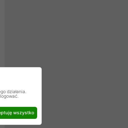
go działania.
alogować.
ptuję wszystko