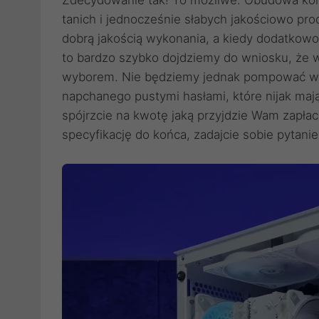
Zdecydowanie tak! To możliwe. Obudowa ko
tanich i jednocześnie słabych jakościowo p
dobrą jakością wykonania, a kiedy dodatkowo
to bardzo szybko dojdziemy do wniosku, że 
wyborem. Nie będziemy jednak pompować wo
napchanego pustymi hasłami, które nijak mają
spójrzcie na kwotę jaką przyjdzie Wam zapła
specyfikację do końca, zadajcie sobie pytani