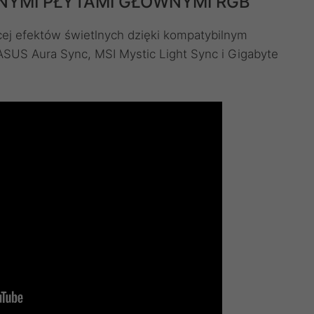
NYMI PŁYTAMI GŁÓWNYMI RGB
ęcej efektów świetlnych dzięki kompatybilnym
US Aura Sync, MSI Mystic Light Sync i Gigabyte