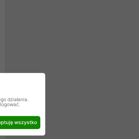
go działania.
alogować.
ptuję wszystko