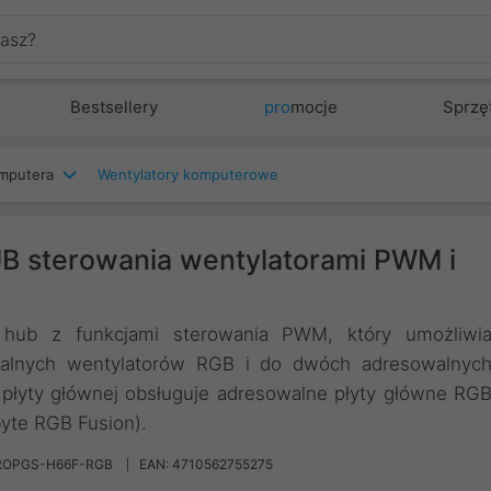
Bestsellery
pro
mocje
Sprzę
mputera
Wentylatory komputerowe
B sterowania wentylatorami PWM i
hub z funkcjami sterowania PWM, który umożliwi
walnych wentylatorów RGB i do dwóch adresowalnyc
płyty głównej obsługuje adresowalne płyty główne RG
byte RGB Fusion).
ROPGS-H66F-RGB
EAN: 4710562755275