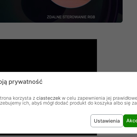
ją prywatność
trona korzysta z
ciasteczek
w celu zapewnienia jej prawidłowe
rzebujemy ich, abyś mógł dodać produkt do koszyka albo się z
Akce
Ustawienia