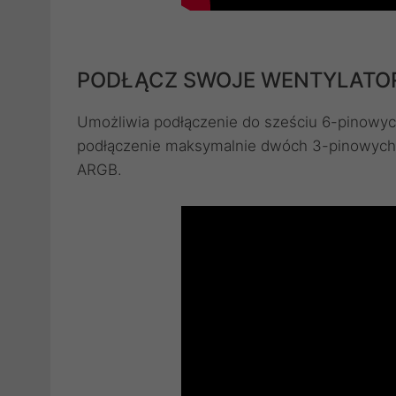
PODŁĄCZ SWOJE WENTYLATOR
Umożliwia podłączenie do sześciu 6-pinowy
podłączenie maksymalnie dwóch 3-pinowych
ARGB.