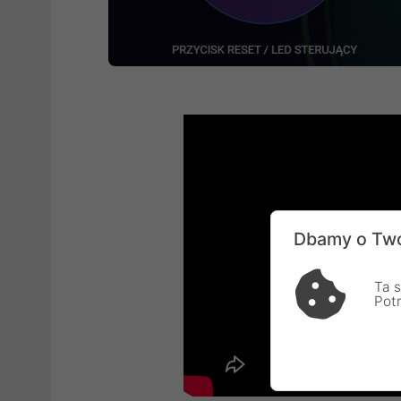
Dbamy o Two
Ta s
Pot