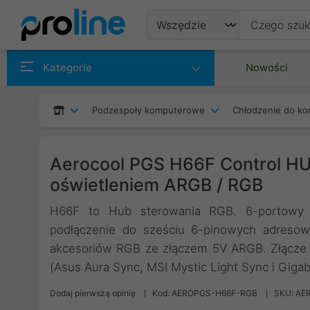
Produkty
Kategorie
Nowości
Producenci
Podzespoły komputerowe
Chłodzenie do ko
Kategorie
Aerocool PGS H66F Control HU
oświetleniem ARGB / RGB
H66F to Hub sterowania RGB. 6-portowy 
podłączenie do sześciu 6-pinowych adreso
akcesoriów RGB ze złączem 5V ARGB. Złącze 
(Asus Aura Sync, MSI Mystic Light Sync i Giga
Dodaj pierwszą opinię
Kod: AEROPGS-H66F-RGB
SKU: AE