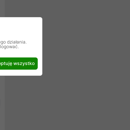
go działania.
alogować.
ptuję wszystko
Następny