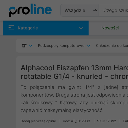
Produkty
Kategorie
Nowości
Producenci
Podzespoły komputerowe
Chłodzenie do ko
Kategorie
Alphacool Eiszapfen 13mm Hard
rotatable G1/4 - knurled - chr
To połączenie ma gwint 1/4" z jednej str
komponentów. Druga strona jest odpowiednia dl
cali środkowy ° Kątowy, aby uniknąć skompl
zapewnić maksymalną elastyczność.
Dodaj pierwszą opinię
Kod: AT_1012933
SKU: 17392
EA