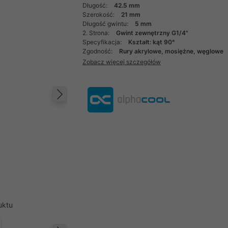
Długość:
42.5 mm
Szerokość:
21 mm
Długość gwintu:
5 mm
2. Strona:
Gwint zewnętrzny G1/4"
Specyfikacja:
Kształt: kąt 90°
Zgodność:
Rury akrylowe, mosiężne, węglowe
Zobacz więcej szczegółów
Następny
uktu