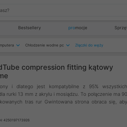
Bestsellery
pro
mocje
Sprzę
mputera
Chłodzenie wodne pc
Złączki do węży
Tube compression fitting kątowy
ome
ony i dlatego jest kompatybilne z 95% wszystkic
a rurki 13 mm z akrylu i mosiądzu. To połączenie ma 9
ikowanych tras rur Gwintowana strona obraca się, ab
N: 4250197173926