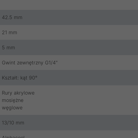
42.5 mm
21 mm
5 mm
Gwint zewnętrzny G1/4"
Kształt: kąt 90°
Rury akrylowe
mosiężne
węglowe
13/10 mm
Alphacool