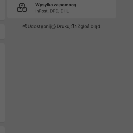
Wysyłka za pomocą
InPost, DPD, DHL
Udostępnij
Drukuj
Zgłoś błąd