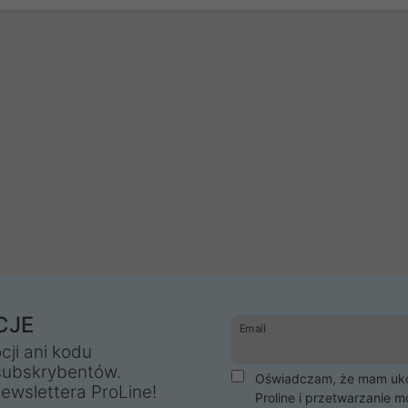
CJE
Email
cji ani kodu
subskrybentów.
Oświadczam, że mam ukoń
ewslettera ProLine!
Proline i przetwarzanie m