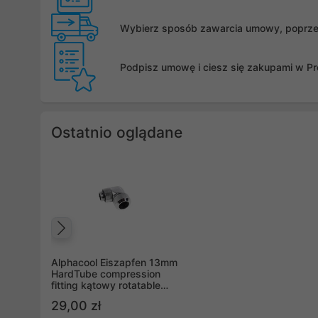
Wybierz sposób zawarcia umowy, poprzez 
Podpisz umowę i ciesz się zakupami w Pro
Ostatnio oglądane
Poprzedni
Alphacool Eiszapfen 13mm
HardTube compression
fitting kątowy rotatable
G1/4 - knurled - chrome
29,00 zł