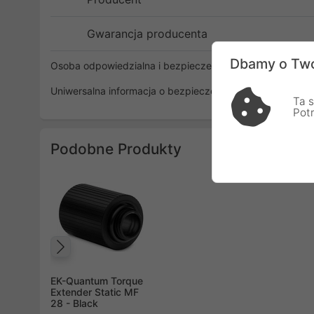
Gwarancja producenta
Dbamy o Two
Osoba odpowiedzialna i bezpieczeństwo
Uniwersalna informacja o bezpieczeństwie
Ta s
Pot
Podobne Produkty
Poprzedni
EK-Quantum Torque
Extender Static MF
28 - Black