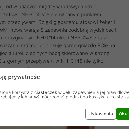
cji od wiodących międzynarodowych stron
rzętowi, NH-C14 stał się uznanym punktem
ym przepływem. Dzięki głębszemu stosowi żeber i
WM, nowa wersja S zapewnia podobną wydajność i
iu z oryginalnym NH-C14 układ NH-C14S został
wiązaniu radiator odblokuje górne gniazdo PCIe na
gięcia rurek cieplnych będą skierowane w stronę
u C z górnym przepływem w NH-C14S nie tylko
ia przy zachowaniu znacznie niższego profilu niż
ją prywatność
u wieży, ale także zapewnia doskonały przepływ
nentami płyty głównej w pobliżu gniazda.
trona korzysta z
ciasteczek
w celu zapewnienia jej prawidłowe
rzebujemy ich, abyś mógł dodać produkt do koszyka albo się z
Akce
Ustawienia