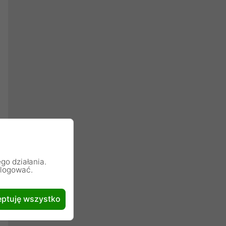
go działania.
alogować.
ptuję wszystko