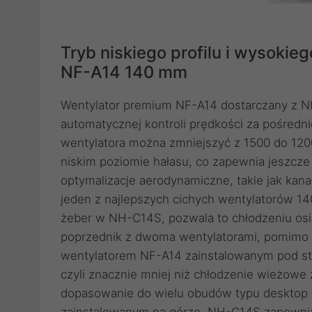
Tryb niskiego profilu i wysoki
NF-A14 140 mm
Wentylator premium NF-A14 dostarczany z 
automatycznej kontroli prędkości za pośred
wentylatora można zmniejszyć z 1500 do 120
niskim poziomie hałasu, co zapewnia jeszcz
optymalizacje aerodynamiczne, takie jak kana
jeden z najlepszych cichych wentylatorów 1
żeber w NH-C14S, pozwala to chłodzeniu osi
poprzednik z dwoma wentylatorami, pomimo z
wentylatorem NF-A14 zainstalowanym pod s
czyli znacznie mniej niż chłodzenie wieżowe
dopasowanie do wielu obudów typu desktop 
zainstalowanym na górze, NH-C14S zapewnia