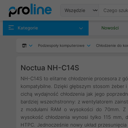
Produkty
Kategorie
Nowości
Producenci
Podzespoły komputerowe
Chłodzenie do ko
Kategorie
Noctua NH-C14S
NH-C14S to elitarne chłodzenie procesora z g
kompatybilne. Dzięki głębszym stosom żebe
cichą wydajność chłodzenia jak jego poprzedn
bardziej wszechstronny: z wentylatorem zains
z modułami RAM o wysokości do 70mm. Z we
wysokość chłodzenia wynosi tylko 115 mm, 
HTPC. Jednocześnie nowy układ przesunięcia 