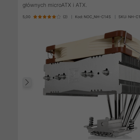
głównych microATX i ATX.
5,00
(
2
)
Kod: NOC_NH-C14S
SKU: NH-C
Poprzedni