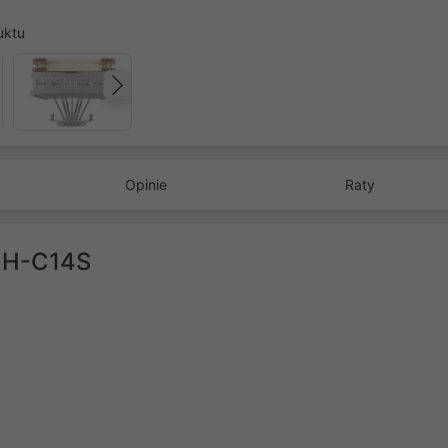
uktu
Następny
Opinie
Raty
 NH-C14S