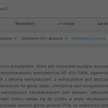
Bestsellery
pro
mocje
Sprzę
mputera
Chłodzenie CPU i akcesoria
Chłodzenie procesora
órnym przepływem, które jest niezwykle wydajne wysoc
r i renomowanemu wentylatorowi NF-A14 PWM, zapewni
ik z dwoma wentylatorami, a jednocześnie jest jeszcz
talowanym na górze żeber, chłodzenie jest kompatybiln
ntylatorem zainstalowanym pod żebrami, całkowit
dzięki czemu nadaje się do użytku w wielu obudowac
pozwala zwolnić górne gniazdo PCIe na większości pły