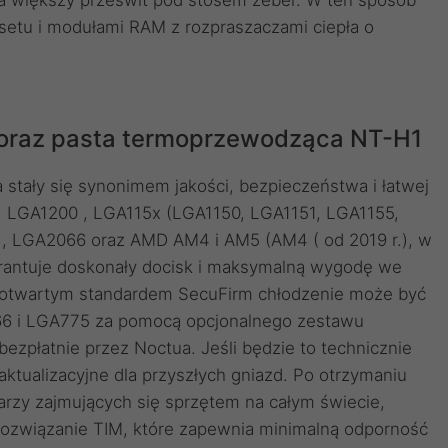
psetu i modułami RAM z rozpraszaczami ciepła o
oraz pasta termoprzewodząca NT-H1
tały się synonimem jakości, bezpieczeństwa i łatwej
r.), LGA1200 , LGA115x (LGA1150, LGA1151, LGA1155,
, LGA2066 oraz AMD AM4 i AM5 (AM4 ( od 2019 r.), w
antuje doskonały docisk i maksymalną wygodę we
 otwartym standardem SecuFirm chłodzenie może być
66 i LGA775 za pomocą opcjonalnego zestawu
ezpłatnie przez Noctua. Jeśli będzie to technicznie
ktualizacyjne dla przyszłych gniazd. Po otrzymaniu
arzy zajmujących się sprzętem na całym świecie,
ozwiązanie TIM, które zapewnia minimalną odporność