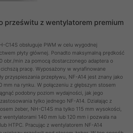
ego prześwitu z wentylatorem premium
NH-C14S obsługuje PWM w celu wygodnej
nictwem płyty głównej. Ponadto maksymalną prędkość
0 obr./min za pomocą dostarczonego adaptera o
e cichszą pracę. Wyposażony w wyrafinowane
ły przyspieszania przepływu, NF-A14 jest znany jako
40 mm na rynku. W połączeniu z głębszym stosem
ągnąć podobny poziom wydajności, jak jego
astosowania tylko jednego NF-A14. Działając z
tosem żeber, NH-C14S ma tylko 115 mm wysokości,
 z wentylatorami 140 mm lub 120 mm i pozwala na
lub HTPC. Pracując z wentylatorem NF-A14
 większy prześwit pod stosem żeber. W ten sposób