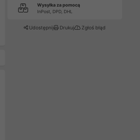
Wysyłka za pomocą
InPost, DPD, DHL
Udostępnij
Drukuj
Zgłoś błąd