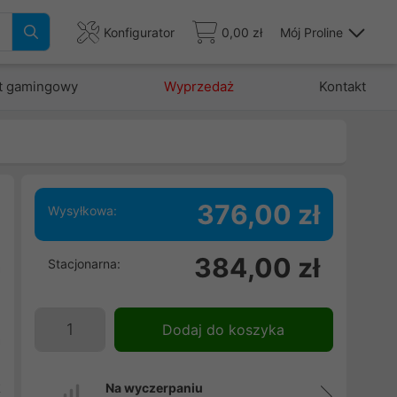
Konfigurator
0,00 zł
Mój Proline
t gamingowy
Wyprzedaż
Kontakt
376,00 zł
Wysyłkowa:
e
384,00 zł
Stacjonarna:
a
e
e
Dodaj do koszyka
a
h
t
Na wyczerpaniu