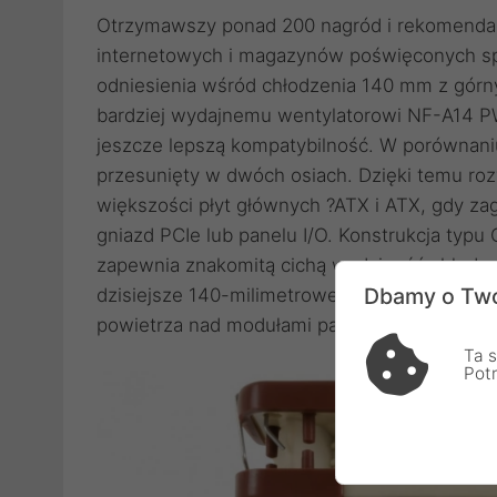
Otrzymawszy ponad 200 nagród i rekomenda
internetowych i magazynów poświęconych sp
odniesienia wśród chłodzenia 140 mm z górn
bardziej wydajnemu wentylatorowi NF-A14 P
jeszcze lepszą kompatybilność. W porównan
przesunięty w dwóch osiach. Dzięki temu roz
większości płyt głównych ?ATX i ATX, gdy za
gniazd PCIe lub panelu I/O. Konstrukcja typ
zapewnia znakomitą cichą wydajność chłodzen
Dbamy o Two
dzisiejsze 140-milimetrowe chłodnice w styl
powietrza nad modułami pamięci RAM i kompo
Ta s
Pot