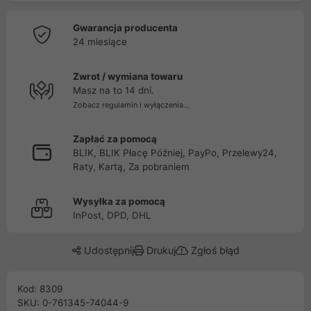
Gwarancja producenta
24 miesiące
Zwrot / wymiana towaru
Masz na to 14 dni.
Zobacz regulamin i wyłączenia...
Zapłać za pomocą
BLIK, BLIK Płacę Później, PayPo, Przelewy24,
Raty, Kartą, Za pobraniem
Wysyłka za pomocą
InPost, DPD, DHL
Udostępnij
Drukuj
Zgłoś błąd
Kod: 8309
SKU: 0-761345-74044-9