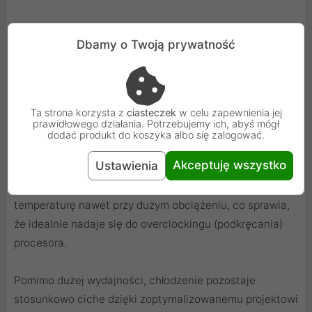
Dbamy o Twoją prywatność
Wydajność i cisza
Ta strona korzysta z
ciasteczek
w celu zapewnienia jej
prawidłowego działania. Potrzebujemy ich, abyś mógł
Chłodzenie Antec Symphony 360 Black ARGB
dodać produkt do koszyka albo się zalogować.
charakteryzuje się wysoką wydajnością, co pozwala na
Akceptuję wszystko
Ustawienia
efektywne chłodzenie procesorów o wysokim TDP
(Thermal Design Power). System może utrzymać niską
temperaturę nawet przy dużym obciążeniu, co sprawia,
że idealnie nadaje się do overclockingu (podkręcania)
procesora.
Pomimo dużej wydajności, chłodzenie pozostaje
stosunkowo ciche dzięki zoptymalizowanemu projektowi