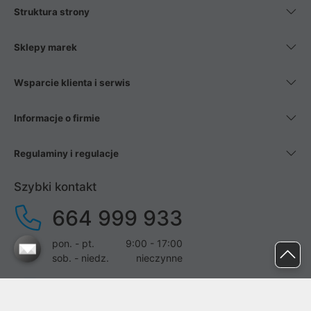
Struktura strony
Sklepy marek
Wsparcie klienta i serwis
Informacje o firmie
Regulaminy i regulacje
Szybki kontakt
664 999 933
pon. - pt.
9:00 - 17:00
sob. - niedz.
nieczynne
pomoc@proline.pl