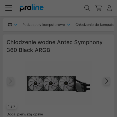
Podzespoły komputerowe
Chłodzenie do komputer
Chłodzenie wodne Antec Symphony
360 Black ARGB
Poprzedni
Na
1 z 7
Dodaj pierwszą opinię