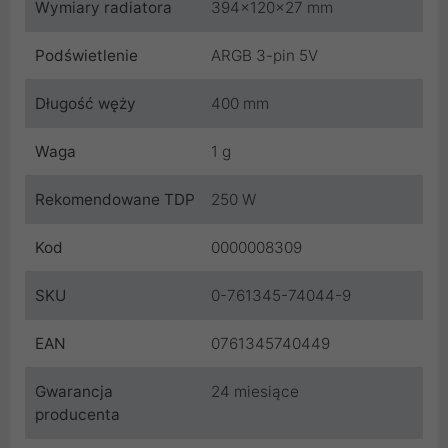
Wymiary radiatora
394x120x27 mm
Podświetlenie
ARGB 3-pin 5V
Długość węży
400 mm
Waga
1 g
Rekomendowane TDP
250 W
Kod
0000008309
SKU
0-761345-74044-9
EAN
0761345740449
Gwarancja
24 miesiące
producenta