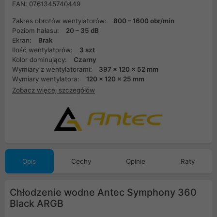
EAN: 0761345740449
Zakres obrotów wentylatorów:
800 – 1600 obr/min
Poziom hałasu:
20 – 35 dB
Ekran:
Brak
Ilość wentylatorów:
3 szt
Kolor dominujący:
Czarny
Wymiary z wentylatorami:
397 x 120 x 52 mm
Wymiary wentylatora:
120 x 120 x 25 mm
Zobacz więcej szczegółów
Opis
Cechy
Opinie
Raty
Chłodzenie wodne Antec Symphony 360
Black ARGB