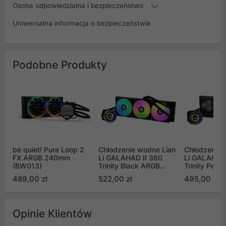
Osoba odpowiedzialna i bezpieczeństwo
Uniwersalna informacja o bezpieczeństwie
Podobne Produkty
be quiet! Pure Loop 2
Chłodzenie wodne Lian
Chłodzenie 
FX ARGB 240mm
Li GALAHAD II 360
Li GALAHAD 
(BW013)
Trinity Black ARGB
Trinity Perf
(GA2T36B)
Black ARGB
489,00 zł
522,00 zł
495,00 zł
Opinie Klientów