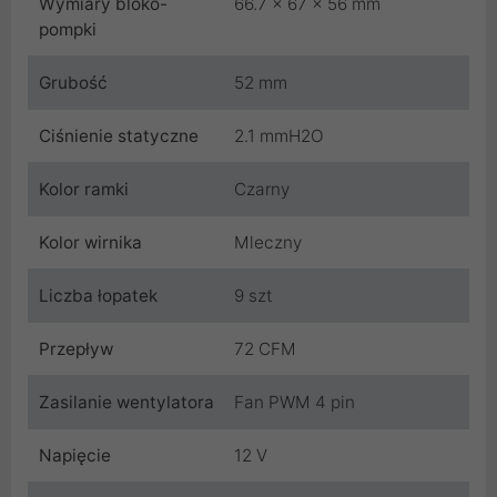
Wymiary bloko-
66.7 x 67 x 56 mm
pompki
Grubość
52 mm
Ciśnienie statyczne
2.1 mmH2O
Kolor ramki
Czarny
Kolor wirnika
Mleczny
Liczba łopatek
9 szt
Przepływ
72 CFM
Zasilanie wentylatora
Fan PWM 4 pin
Napięcie
12 V