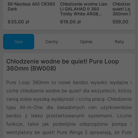
EK-Nucleus AIO CR360
Chłodzenie wodne Lian
Chłodzenie 
Dark
Li GALAHAD II 360
quiet! Light
Trinity White ARGB
360mm Blac
(GA2T36W)
635,00 zł
619,00 zł
559,00 zł
Opis
Cechy
Opinie
Raty
Chłodzenie wodne be quiet! Pure Loop
360mm (BW008)
Pure Loop 360mm to nowe bardzo wysoko wydajne i
ciche chłodzenie wodne be quiet! dla wszystkich, którzy
cenią sobie wysoką wydajność i cichą pracę. Chłodzenie
typu All-in-One dla świadomych cen użytkowników
bardzo z lekko przetaktowanymi systemami. Liczne
funkcje, takie jak podwójnie odsprzężona pompa i
wentylatory be quiet! Pure Wings 2 sprawiają, że Pure