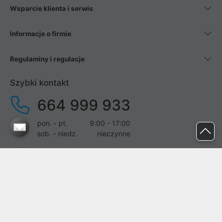
Wsparcie klienta i serwis
Informacje o firmie
Regulaminy i regulacje
Szybki kontakt
664 999 933
pon. - pt.
9:00 - 17:00
sob. - niedz.
nieczynne
pomoc@proline.pl
Dołącz do nas
Zgłoś błąd na stronie