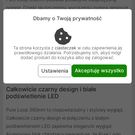
pompę. Dzięki skutecznemu wyciszeniu pompa generuje
tylko minimalny hałas i wibracje. To klucz do
Dbamy o Twoją prywatność
zagwarantowania słynnej cichej pracy be quiet!.
Wentylator Pure Wings 2 120 mm zapewnia bardzo cichą
pracę i wysoką wydajność chłodzenia. Dziewięć łopatek
Ta strona korzysta z
ciasteczek
w celu zapewnienia jej
zoptymalizowanych pod kątem przepływu powietrza
prawidłowego działania. Potrzebujemy ich, abyś mógł
sprawia, że Pure Wings 2 jest idealnym wentylatorem do
dodać produkt do koszyka albo się zalogować.
aluminiowego radiatora Pure Loop.
Akceptuję wszystko
Ustawienia
Całkowicie czarny design i białe
podświetlenie LED
Pure Loop 360mm to niepowtarzalny i stylowy wygląd.
Całkowicie czarny design w połączeniu z białym
podświetleniem LED zapewnia elegancki wygląd.
Aluminiowy blok chłodzący gwarantuje, że Pure Loop