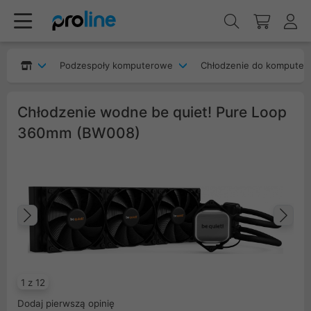
Podzespoły komputerowe
Chłodzenie do komputer
Chłodzenie wodne be quiet! Pure Loop
360mm (BW008)
Poprzedni
Na
1 z 12
Dodaj pierwszą opinię