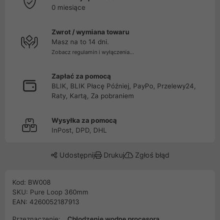
0 miesiące
Zwrot / wymiana towaru
Masz na to 14 dni.
Zobacz regulamin i wyłączenia...
Zapłać za pomocą
BLIK, BLIK Płacę Później, PayPo, Przelewy24,
Raty, Kartą, Za pobraniem
Wysyłka za pomocą
InPost, DPD, DHL
Udostępnij
Drukuj
Zgłoś błąd
Kod: BW008
SKU: Pure Loop 360mm
EAN: 4260052187913
Przeznaczenie:
Chłodzenie wodne procesora