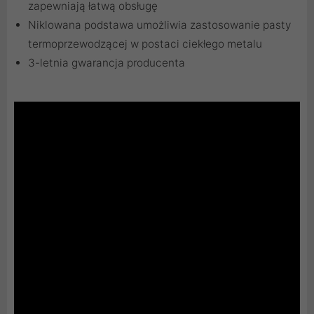
zapewniają łatwą obsługę
Niklowana podstawa umożliwia zastosowanie pasty
termoprzewodzącej w postaci ciekłego metalu
3-letnia gwarancja producenta