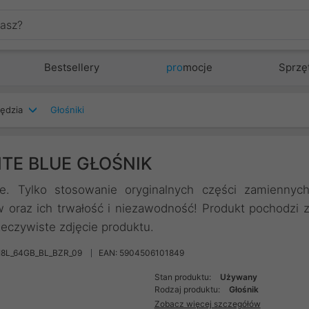
Bestsellery
pro
mocje
Sprzę
zędzia
Głośniki
LITE BLUE GŁOŚNIK
ue. Tylko stosowanie oryginalnych części zamiennyc
oraz ich trwałość i niezawodność! Produkt pochodzi 
zeczywiste zdjęcie produktu.
I8L_64GB_BL_BZR_09
EAN: 5904506101849
Stan produktu:
Używany
Rodzaj produktu:
Głośnik
Zobacz więcej szczegółów