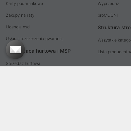
Karty podarunkowe
Wyprzedaż
Zakupy na raty
proMOCNI
Licencja esd
Struktura str
Usługi i rozszerzenia gwarancji
Wszystkie katego
Współpraca hurtowa i MŚP
Lista producent
Sprzedaż hurtowa
Oferta dla firm i instytucji
Przetargi i zamówienia publiczne
Proline SA z siedzibą w Mirkowie (55-095), przy ul. Brzozowej 5
Fabrycznej we Wrocławiu, VI Wydział Gospodarczy Krajowego Reje