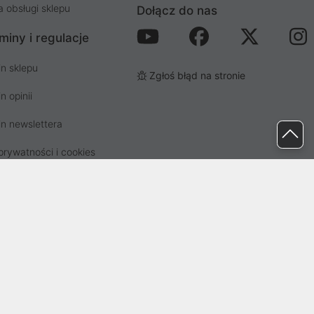
a obsługi sklepu
Dołącz do nas
miny i regulacje
n sklepu
Zgłoś błąd na stronie
n opinii
n newslettera
prywatności i cookies
osp. odpadami
ez Sąd Rejonowy dla Wrocławia-
82041, BDO: 000437899. Kapitał