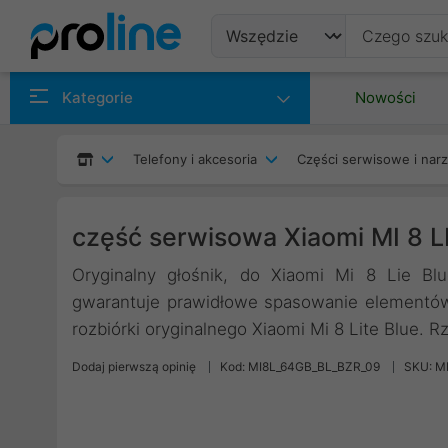
Produkty
Kategorie
Nowości
Producenci
Telefony i akcesoria
Części serwisowe i nar
Kategorie
część serwisowa Xiaomi MI 8 
Oryginalny głośnik, do Xiaomi Mi 8 Lie Bl
gwarantuje prawidłowe spasowanie elementów 
rozbiórki oryginalnego Xiaomi Mi 8 Lite Blue. R
Dodaj pierwszą opinię
Kod: MI8L_64GB_BL_BZR_09
SKU: M