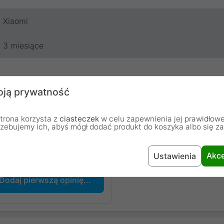
Xiaomi
3 miesiące
ją prywatność
trona korzysta z
ciasteczek
w celu zapewnienia jej prawidłowe
rzebujemy ich, abyś mógł dodać produkt do koszyka albo się z
chodzą od osób, które zakupiły lub używały dany produkt.
Akce
Ustawienia
Dodaj pierwszą opinię...