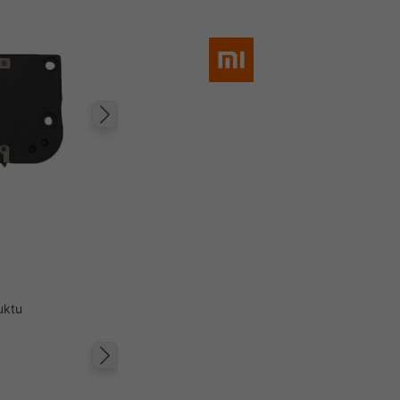
Następny
uktu
Następny