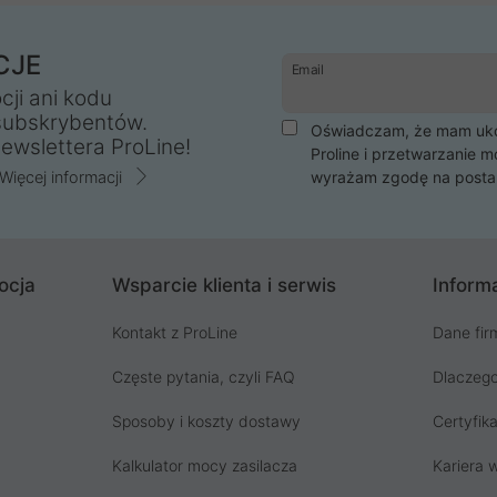
CJE
Email
cji ani kodu
subskrybentów.
Oświadczam, że mam ukoń
ewslettera ProLine!
Proline i przetwarzanie m
Więcej informacji
wyrażam zgodę na posta
ocja
Wsparcie klienta i serwis
Informa
Kontakt z ProLine
Dane fir
Częste pytania, czyli FAQ
Dlaczego
Sposoby i koszty dostawy
Certyfika
Kalkulator mocy zasilacza
Kariera w