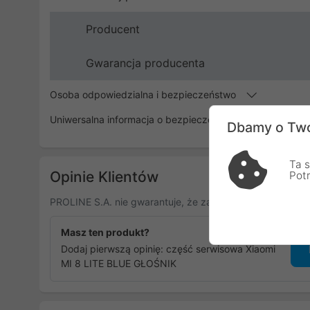
Producent
Gwarancja producenta
Osoba odpowiedzialna i bezpieczeństwo
Uniwersalna informacja o bezpieczeństwie
Dbamy o Two
Ta s
Opinie Klientów
Pot
PROLINE S.A. nie gwarantuje, że zamieszczone opinie po
Masz ten produkt?
Dodaj pierwszą opinię: część serwisowa Xiaomi
MI 8 LITE BLUE GŁOŚNIK