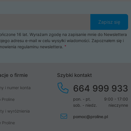
Zapisz się
czone 16 lat. Wyrażam zgodę na zapisanie mnie do Newslettera
ojego adresu e-mail w celu wysyłki wiadomości. Zapoznałem się i
nowienia
regulaminu newslettera
.
cje o firmie
Szybki kontakt
664 999 933
my i numer konta
pon. - pt.
9:00 - 17:00
 Proline
sob. - niedz.
nieczynne
ty i wyróżnienia
pomoc@proline.pl
 Proline