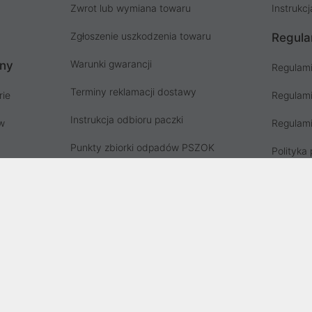
Zwrot lub wymiana towaru
Instrukcj
Zgłoszenie uszkodzenia towaru
Regula
Warunki gwarancji
ony
Regulami
Terminy reklamacji dostawy
rie
Regulami
Instrukcja odbioru paczki
ów
Regulami
Punkty zbiorki odpadów PSZOK
Polityka 
Zgłoś niebezpieczny produkt, GPSR
Koszty g
Zużyty sprzęt elektryczny
Deklaracja dostępności
, wpisana do rejestru przedsiębiorców Krajowego Rejestru Sądowego prz
stru Sądowego pod nr KRS: 0000282071, NIP: 8951898022, REGON: 0204