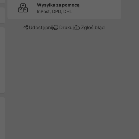
Wysyłka za pomocą
InPost, DPD, DHL
Udostępnij
Drukuj
Zgłoś błąd