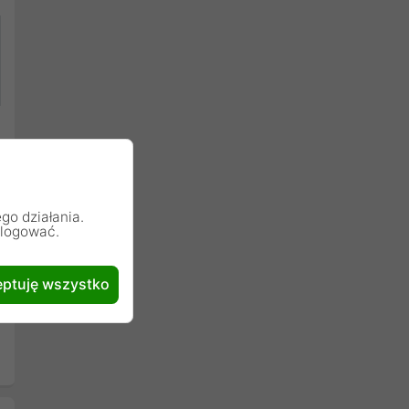
go działania.
alogować.
ptuję wszystko