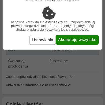
Stan
Bardzo dobry
Producent
Xiaomi
Ta strona korzysta z
ciasteczek
w celu zapewnienia jej
prawidłowego działania. Potrzebujemy ich, abyś mógł
Kod
MI9_LT_BK_BZR_003
dodać produkt do koszyka albo się zalogować.
SKU
MI9_LT_BK_BZR_003
Akceptuję wszystko
Ustawienia
EAN
5904506102075
Gwarancja
3 miesiące
producenta
Osoba odpowiedzialna i bezpieczeństwo
Uniwersalna informacja o bezpieczeństwie
Opinie Klientów