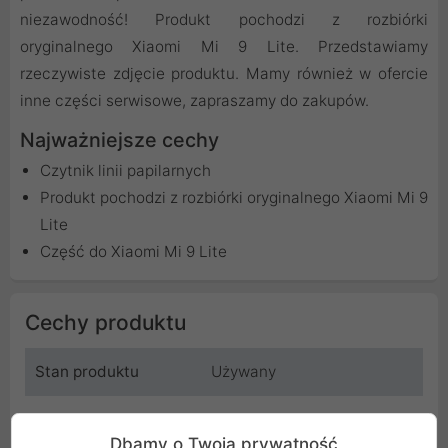
niezawodność! Produkt pochodzi z rozbiórki
oryginalnego Xiaomi Mi 9 Lite. Przedstawiamy
rzeczywiste zdjęcie produktu. Mamy również w ofercie
inne części serwisowe, zapraszamy do zakupów.
Najważniejsze cechy
Czytnik linii papilarnych
Produkt pochodzi z rozbiórki oryginalnego Xiaomi Mi 9
Lite
Część do Xiaomi Mi 9 Lite
Cechy produktu
Stan produktu
Używany
Rodzaj produktu
Czytnik linii papilarnych
Dbamy o Twoją prywatność