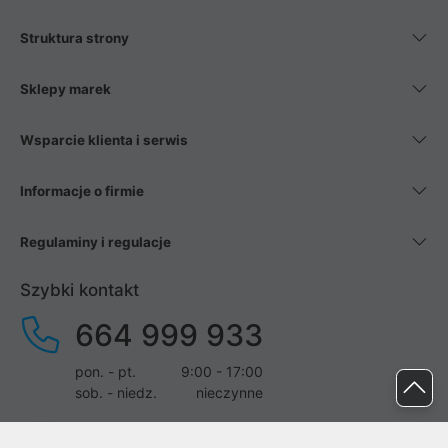
Struktura strony
Sklepy marek
Wsparcie klienta i serwis
Informacje o firmie
Regulaminy i regulacje
Szybki kontakt
664 999 933
pon. - pt.
9:00 - 17:00
sob. - niedz.
nieczynne
pomoc@proline.pl