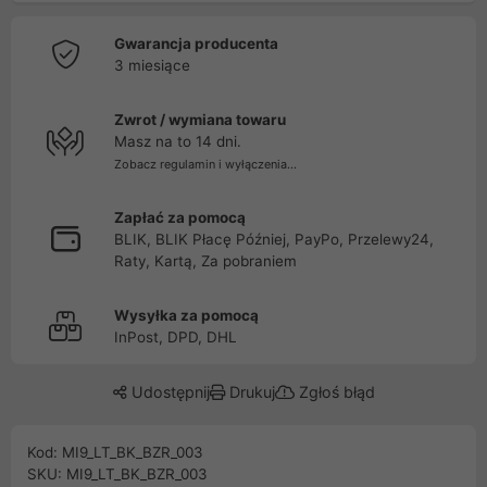
Gwarancja producenta
3 miesiące
Zwrot / wymiana towaru
Masz na to 14 dni.
Zobacz regulamin i wyłączenia...
Zapłać za pomocą
BLIK, BLIK Płacę Później, PayPo, Przelewy24,
Raty, Kartą, Za pobraniem
Wysyłka za pomocą
InPost, DPD, DHL
Udostępnij
Drukuj
Zgłoś błąd
Kod: MI9_LT_BK_BZR_003
SKU: MI9_LT_BK_BZR_003