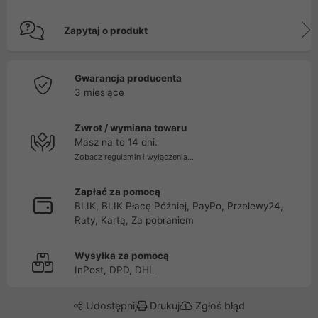
Zapytaj o produkt
Gwarancja producenta
3 miesiące
Zwrot / wymiana towaru
Masz na to 14 dni.
Zobacz regulamin i wyłączenia...
Zapłać za pomocą
BLIK, BLIK Płacę Później, PayPo, Przelewy24,
Raty, Kartą, Za pobraniem
Wysyłka za pomocą
InPost, DPD, DHL
Udostępnij
Drukuj
Zgłoś błąd