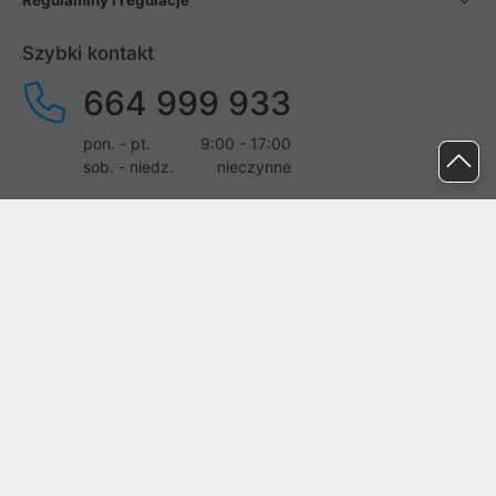
Regulaminy i regulacje
Szybki kontakt
664 999 933
pon. - pt.
9:00 - 17:00
sob. - niedz.
nieczynne
pomoc@proline.pl
Dołącz do nas
Zgłoś błąd na stronie
Proline SA z siedzibą w Mirkowie (55-095), przy ul. Brzozowej 5,
wpisana do rejestru przedsiębiorców Krajowego Rejestru Sądowego
przez Sąd Rejonowy dla Wrocławia-Fabrycznej we Wrocławiu, VI
Wydział Gospodarczy Krajowego Rejestru Sądowego pod nr KRS:
0000282071, NIP: 8951898022, REGON: 020482041, BDO: