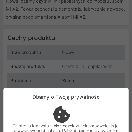
Nowa, czarny czytnik linii papilarnych do modelu Xiaomi
MI A2. Towar pochodzi z demontażu fabrycznie nowego,
oryginalnego smartfona Xiaomi MI A2.
Cechy produktu
Stan produktu
Nowy
Rodzaj produktu
Czytnik linii papilarnych
Producent
Xiaomi
Kod
MI_A2_BL_32_BZR_003
Dbamy o Twoją prywatność
SKU
MI_A2_BL_32_BZR_003
EAN
5904506102877
Ta strona korzysta z
ciasteczek
w celu zapewnienia jej
prawidłowego działania. Potrzebujemy ich, abyś mógł