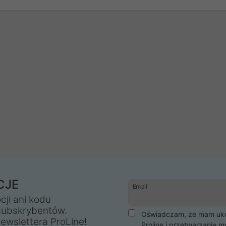
CJE
Email
cji ani kodu
subskrybentów.
Oświadczam, że mam ukoń
ewslettera ProLine!
Proline i przetwarzanie m