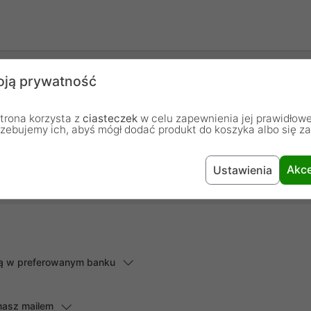
ją prywatność
chodzą od osób, które zakupiły lub używały dany produkt.
trona korzysta z
ciasteczek
w celu zapewnienia jej prawidłowe
rzebujemy ich, abyś mógł dodać produkt do koszyka albo się z
Dodaj pierwszą opinię...
Akce
Ustawienia
lną w preferowanym banku
masz mailem