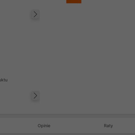
Następny
uktu
Następny
Opinie
Raty