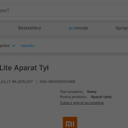
Bestsellery
pro
mocje
Sprzę
zędzia
Aparaty
ite Aparat Tył
I_A2_LT-BK_BZR_007
EAN: 5904506102969
Stan produktu:
Nowy
Rodzaj produktu:
Aparat tylny
Zobacz więcej szczegółów