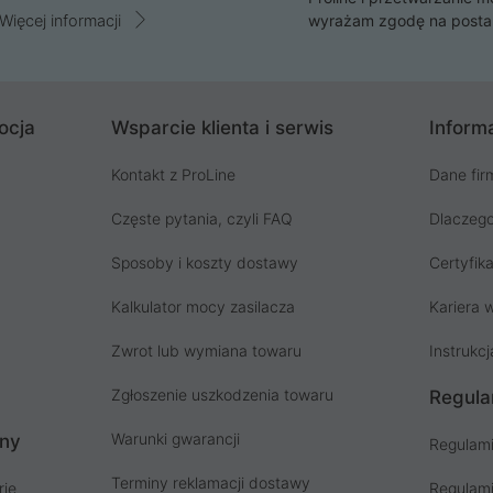
Więcej informacji
wyrażam zgodę na posta
ocja
Wsparcie klienta i serwis
Informa
Kontakt z ProLine
Dane fir
Częste pytania, czyli FAQ
Dlaczego
Sposoby i koszty dostawy
Certyfika
Kalkulator mocy zasilacza
Kariera w
Zwrot lub wymiana towaru
Instrukcj
Zgłoszenie uszkodzenia towaru
Regula
Warunki gwarancji
ony
Regulami
Terminy reklamacji dostawy
rie
Regulami