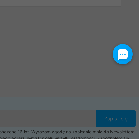
Zapisz się
czone 16 lat. Wyrażam zgodę na zapisanie mnie do Newslettera
ojego adresu e-mail w celu wysyłki wiadomości. Zapoznałem się i