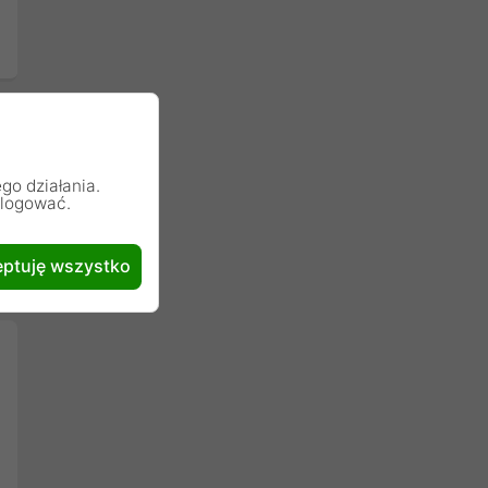
go działania.
alogować.
ptuję wszystko