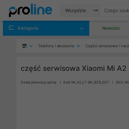
Produkty
Kategorie
Nowości
Producenci
Telefony i akcesoria
Części serwisowe i nar
Kategorie
część serwisowa Xiaomi Mi A2 L
Dodaj pierwszą opinię
Kod: MI_A2_LT-BK_BZR_007
SKU: M