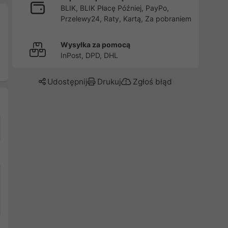
BLIK, BLIK Płacę Później, PayPo,
Przelewy24, Raty, Kartą, Za pobraniem
Wysyłka za pomocą
InPost, DPD, DHL
Udostępnij
Drukuj
Zgłoś błąd