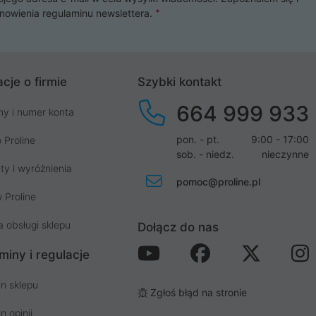
nowienia
regulaminu newslettera
.
cje o firmie
Szybki kontakt
664 999 933
my i numer konta
pon. - pt.
9:00 - 17:00
 Proline
sob. - niedz.
nieczynne
ty i wyróżnienia
pomoc@proline.pl
 Proline
a obsługi sklepu
Dołącz do nas
miny i regulacje
n sklepu
Zgłoś błąd na stronie
n opinii