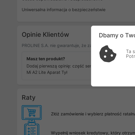
Uniwersalna informacja o bezpieczeństwie
Opinie Klientów
Dbamy o Two
PROLINE S.A. nie gwarantuje, że zamieszczone opinie po
Ta s
Pot
Masz ten produkt?
Dodaj pierwszą opinię: część serwisowa Xiaomi
Mi A2 Lite Aparat Tył
Raty
Złóż zamówienie i wybierz płatność rata
Wypełnij wniosek kredytowy, który otrzy