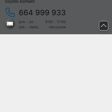
Szybki kontakt
664 999 933
pon. - pt.
9:00 - 17:00
sob. - niedz.
nieczynne
pomoc@proline.pl
Dołącz do nas
Zgłoś błąd na stronie
Proline SA z siedzibą w Mirkowie (55-095), przy ul. Brzozowej 5,
wpisana do rejestru przedsiębiorców Krajowego Rejestru Sądowego
przez Sąd Rejonowy dla Wrocławia-Fabrycznej we Wrocławiu, VI
Wydział Gospodarczy Krajowego Rejestru Sądowego pod nr KRS:
0000282071, NIP: 8951898022, REGON: 020482041, BDO:
000437899. Kapitał zakładowy Spółki wynosi 500000,00 zł i został
on opłacony w całości.