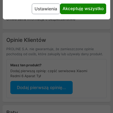
Akceptuję wszystko
Ustawienia
Osoba odpowiedzialna i bezpieczeństwo
Uniwersalna informacja o bezpieczeństwie
Opinie Klientów
PROLINE S.A. nie gwarantuje, że zamieszczone opinie
pochodzą od osób, które zakupiły lub używały dany produkt.
Masz ten produkt?
Dodaj pierwszą opinię: część serwisowa Xiaomi
Redmi 6 Aparat Tył
Dodaj pierwszą opinię...
Raty