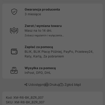
Gwarancja producenta
3 miesiące
Zwrot / wymiana towaru
Masz na to 14 dni.
Zobacz regulamin i wyłączenia...
Zapłać za pomocą
BLIK, BLIK Płacę Później, PayPo, Przelewy24,
Raty, Kartą, Za pobraniem
Wysyłka za pomocą
InPost, DPD, DHL
Udostępnij
Drukuj
Zgłoś błąd
Kod: XM-R6-BK_BZR_007
SKU: XM-R6-BK_BZR_007