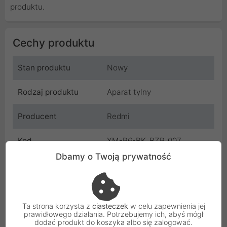
produktu.
Cechy produktu
Stan produktu
Nowy
Rodzaj produktu
Aparat tylny
Producent
Redmi
Kod
XM-R6-BK_BZR_007
Dbamy o Twoją prywatność
SKU
XM-R6-BK_BZR_007
EAN
5904506108008
Ta strona korzysta z
ciasteczek
w celu zapewnienia jej
Gwarancja
3 miesiące
prawidłowego działania. Potrzebujemy ich, abyś mógł
dodać produkt do koszyka albo się zalogować.
producenta