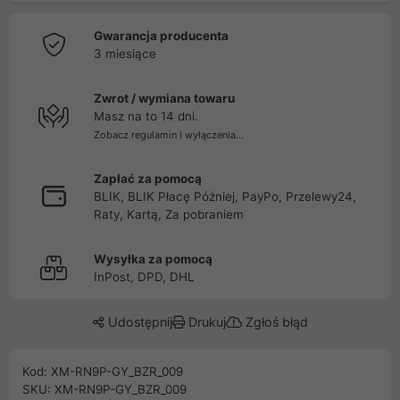
Gwarancja producenta
3 miesiące
Zwrot / wymiana towaru
Masz na to 14 dni.
Zobacz regulamin i wyłączenia...
Zapłać za pomocą
BLIK, BLIK Płacę Później, PayPo, Przelewy24,
Raty, Kartą, Za pobraniem
Wysyłka za pomocą
InPost, DPD, DHL
Udostępnij
Drukuj
Zgłoś błąd
Kod: XM-RN9P-GY_BZR_009
SKU: XM-RN9P-GY_BZR_009