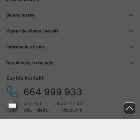
Sklepy marek
Wsparcie klienta i serwis
Informacje o firmie
Regulaminy i regulacje
Szybki kontakt
664 999 933
pon. - pt.
9:00 - 17:00
sob. - niedz.
nieczynne
pomoc@proline.pl
Dołącz do nas