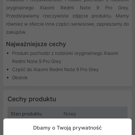
oryginalnego Xiaomi Redmi Note 9 Pro Grey.
Przedstawiamy rzeczywiste zdjęcie produktu. Mamy
również w ofercie inne części serwisowe, zapraszamy do
zakupów.
Najważniejsze cechy
Produkt pochodzi z rozbiórki oryginalnego Xiaomi
Redmi Note 9 Pro Grey
Część do Xiaomi Redmi Note 9 Pro Grey
Głośnik
Cechy produktu
Stan produktu
Nowy
Dbamy o Twoją prywatność
Rodzaj produktu
Głośnik