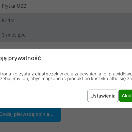
Płytka USB
Redmi
3 miesiące
ją prywatność
trona korzysta z
ciasteczek
w celu zapewnienia jej prawidłowe
rzebujemy ich, abyś mógł dodać produkt do koszyka albo się z
chodzą od osób, które zakupiły lub używały dany produkt.
Akce
Ustawienia
Dodaj pierwszą opinię...