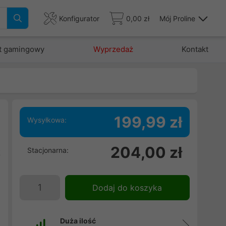
Konfigurator
0,00 zł
Mój Proline
t gamingowy
Wyprzedaż
Kontakt
199,99 zł
Wysyłkowa:
i
204,00 zł
Stacjonarna:
t
e
Dodaj do koszyka
Duża ilość