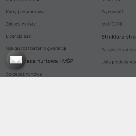
Karty podarunkowe
Wyprzedaż
Zakupy na raty
proMOCNI
Licencja esd
Struktura str
Usługi i rozszerzenia gwarancji
Wszystkie katego
Współpraca hurtowa i MŚP
Lista producent
Sprzedaż hurtowa
Oferta dla firm i instytucji
Przetargi i zamówienia publiczne
Proline SA z siedzibą w Mirkowie (55-095), przy ul. Brzozowej 5