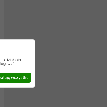
go działania.
alogować.
ptuję wszystko