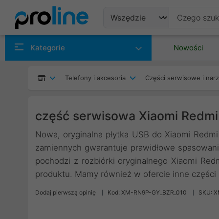
Produkty
Kategorie
Nowości
Producenci
Telefony i akcesoria
Części serwisowe i nar
Kategorie
część serwisowa Xiaomi Redmi 
Nowa, oryginalna płytka USB do Xiaomi Redmi 
zamiennych gwarantuje prawidłowe spasowanie
pochodzi z rozbiórki oryginalnego Xiaomi Red
produktu. Mamy również w ofercie inne częśc
Dodaj pierwszą opinię
Kod: XM-RN9P-GY_BZR_010
SKU: 