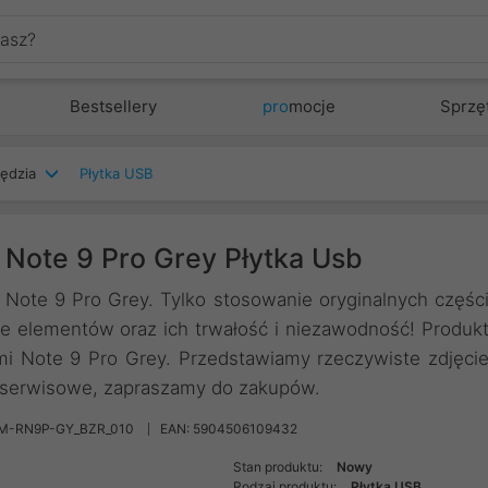
Bestsellery
pro
mocje
Sprzę
zędzia
Płytka USB
Note 9 Pro Grey Płytka Usb
Note 9 Pro Grey. Tylko stosowanie oryginalnych częśc
 elementów oraz ich trwałość i niezawodność! Produk
mi Note 9 Pro Grey. Przedstawiamy rzeczywiste zdjęci
i serwisowe, zapraszamy do zakupów.
XM-RN9P-GY_BZR_010
EAN: 5904506109432
Stan produktu:
Nowy
Rodzaj produktu:
Płytka USB