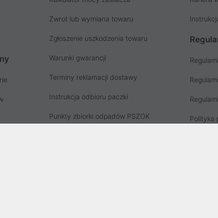
Zwrot lub wymiana towaru
Instrukcj
Zgłoszenie uszkodzenia towaru
Regula
Warunki gwarancji
ony
Regulami
Terminy reklamacji dostawy
rie
Regulami
Instrukcja odbioru paczki
ów
Regulami
Punkty zbiorki odpadów PSZOK
Polityka 
Zgłoś niebezpieczny produkt, GPSR
Koszty g
Zużyty sprzęt elektryczny
Deklaracja dostępności
, wpisana do rejestru przedsiębiorców Krajowego Rejestru Sądowego prz