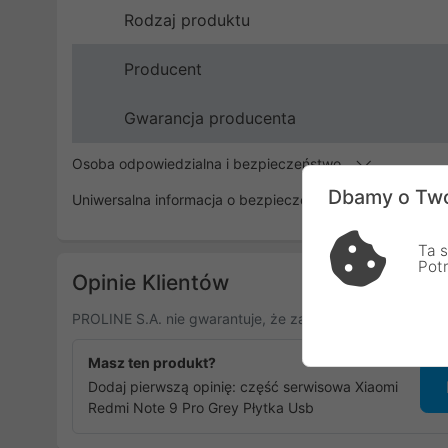
Rodzaj produktu
Producent
Gwarancja producenta
Osoba odpowiedzialna i bezpieczeństwo
Dbamy o Two
Uniwersalna informacja o bezpieczeństwie
Ta s
Pot
Opinie Klientów
PROLINE S.A. nie gwarantuje, że zamieszczone opinie po
Masz ten produkt?
Dodaj pierwszą opinię: część serwisowa Xiaomi
Redmi Note 9 Pro Grey Płytka Usb