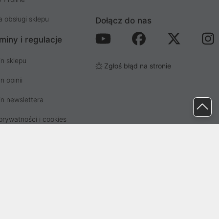
a obsługi sklepu
Dołącz do nas
miny i regulacje
n sklepu
Zgłoś błąd na stronie
n opinii
n newslettera
prywatności i cookies
osp. odpadami
ez Sąd Rejonowy dla Wrocławia-