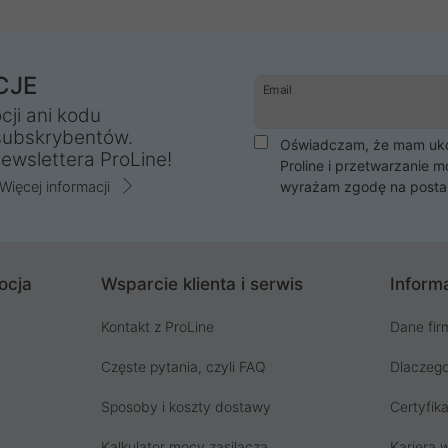
CJE
Email
cji ani kodu
subskrybentów.
Oświadczam, że mam ukoń
ewslettera ProLine!
Proline i przetwarzanie m
Więcej informacji
wyrażam zgodę na posta
ocja
Wsparcie klienta i serwis
Informa
Kontakt z ProLine
Dane fir
Częste pytania, czyli FAQ
Dlaczego
Sposoby i koszty dostawy
Certyfika
Kalkulator mocy zasilacza
Kariera w