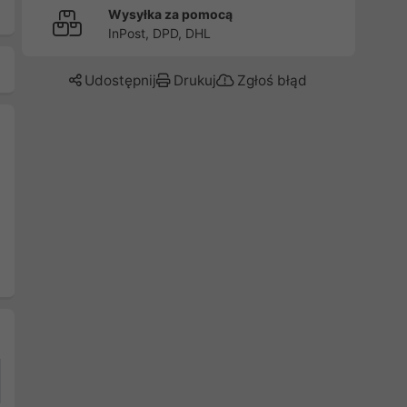
Wysyłka za pomocą
InPost, DPD, DHL
Udostępnij
Drukuj
Zgłoś błąd