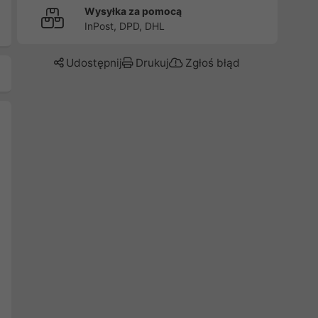
Wysyłka za pomocą
InPost, DPD, DHL
Udostępnij
Drukuj
Zgłoś błąd