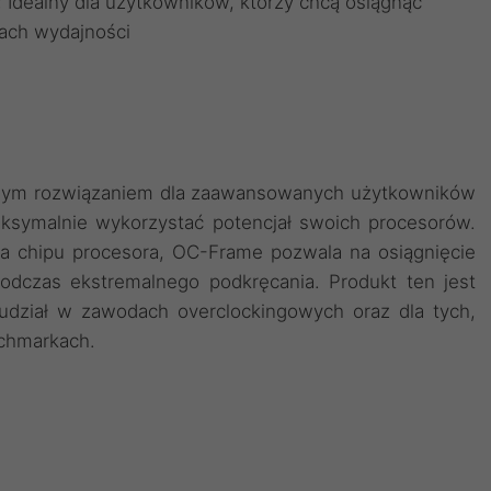
 Idealny dla użytkowników, którzy chcą osiągnąć
ach wydajności
alnym rozwiązaniem dla zaawansowanych użytkowników
aksymalnie wykorzystać potencjał swoich procesorów.
ia chipu procesora, OC-Frame pozwala na osiągnięcie
podczas ekstremalnego podkręcania. Produkt ten jest
 udział w zawodach overclockingowych oraz dla tych,
nchmarkach.