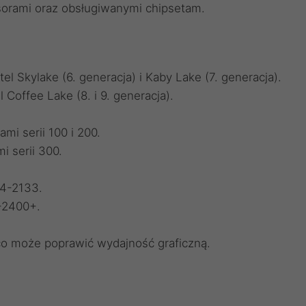
sorami oraz obsługiwanymi chipsetam.
el Skylake (6. generacja) i Kaby Lake (7. generacja).
 Coffee Lake (8. i 9. generacja).
mi serii 100 i 200.
i serii 300.
R4-2133.
-2400+.
, co może poprawić wydajność graficzną.