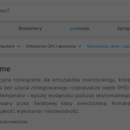
Bestsellery
pro
mocje
Sprzę
mputera
Chłodzenie CPU i akcesoria
Mocowania, ramki i zapi
ame
yjne rozwiązanie dla entuzjastów overclockingu, któr
 bez użycia zintegrowanego rozpraszacza ciepła (IHS)
 temperatur i lepszej wydajności podczas ekstremalneg
towany przez światowej klasy overclockera, Roman
 jakość wykonania i niezawodność.
 4250144803234