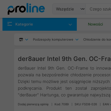
Produkty
Kategorie
Nowości
Producenci
Podzespoły komputerowe
Chłodzenie do ko
Kategorie
der8auer Intel 9th Gen. OC-Fr
der8auer Intel 9th Gen. OC-Frame to innowac
pozwala na bezpośrednie chłodzenie procesora
Dzięki temu możliwe jest osiągnięcie niższych
podkręcania. Produkt ten został zaprojek
"der8auer" Hartunga, co gwarantuje najwyższą
Dodaj pierwszą opinię
Kod: 7089
SKU: FSD8-026
EAN: