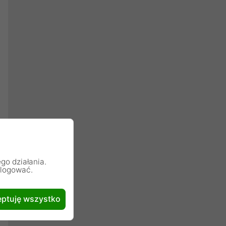
go działania.
alogować.
ptuję wszystko