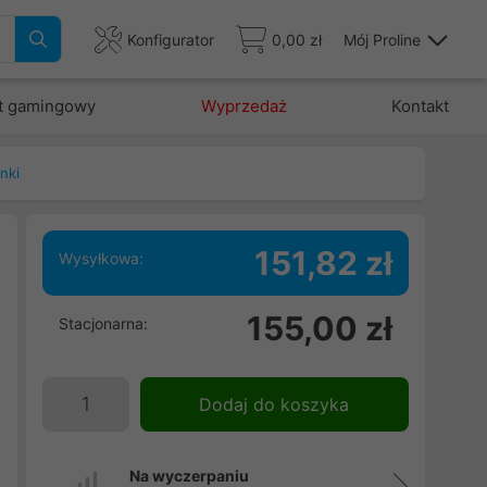
Konfigurator
0,00 zł
Mój Proline
t gamingowy
Wyprzedaż
Kontakt
nki
151,82 zł
Wysyłkowa:
e
155,00 zł
Stacjonarna:
.
o
a
Dodaj do koszyka
Na wyczerpaniu