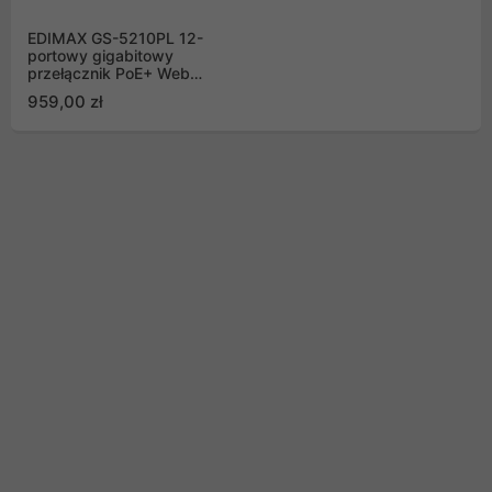
EDIMAX GS-5210PL 12-
portowy gigabitowy
przełącznik PoE+ Web
Smart z 2 gigabitowymi
959,00 zł
portami Combo
RJ45/SFP