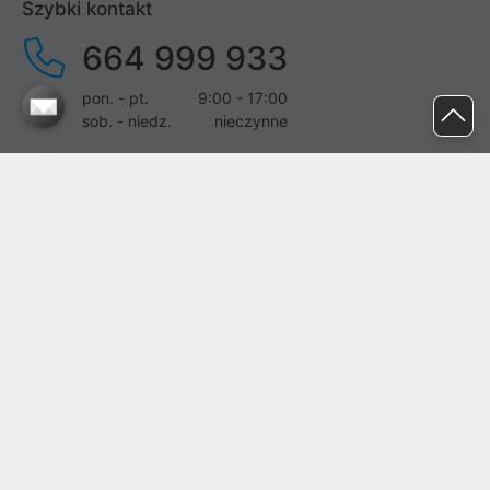
Szybki kontakt
664 999 933
pon. - pt.
9:00 - 17:00
sob. - niedz.
nieczynne
pomoc@proline.pl
Dołącz do nas
Zgłoś błąd na stronie
Proline SA z siedzibą w Mirkowie (55-095), przy ul. Brzozowej 5,
wpisana do rejestru przedsiębiorców Krajowego Rejestru Sądowego
przez Sąd Rejonowy dla Wrocławia-Fabrycznej we Wrocławiu, VI
Wydział Gospodarczy Krajowego Rejestru Sądowego pod nr KRS:
0000282071, NIP: 8951898022, REGON: 020482041, BDO:
000437899. Kapitał zakładowy Spółki wynosi 500000,00 zł i został
on opłacony w całości.