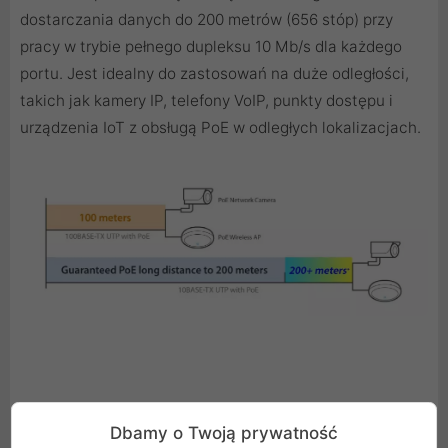
dostarczania danych do 200 metrów (656 stóp) przy
pracy w trybie pełnego dupleksu 10 Mb/s dla każdego
portu. Jest idealny do zastosowań na duże odległości,
takich jak kamery IP, telefony VoIP, punkty dostępu i
urządzenia IoT z obsługą PoE w odległych lokalizacjach.
4-cyfrowy wyświetlacz LED
Dbamy o Twoją prywatność