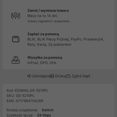
Zwrot / wymiana towaru
Masz na to 14 dni.
Zobacz regulamin i wyłączenia...
Zapłać za pomocą
BLIK, BLIK Płacę Później, PayPo, Przelewy24,
Raty, Kartą, Za pobraniem
Wysyłka za pomocą
InPost, DPD, DHL
Udostępnij
Drukuj
Zgłoś błąd
Kod: EDIMAX_GS-5210PL
SKU: GS-5210PL
EAN: 4717964704269
Rodzaj urządzenia:
Switch
Szybkość łącza:
24 Gbps