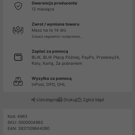
Gwarancja producenta
12 miesiące
Zwrot / wymiana towaru
Masz na to 14 dni.
Zobacz regulamin i wyłączenia...
Zapłać za pomocą
BLIK, BLIK Płacę Później, PayPo, Przelewy24,
Raty, Kartą, Za pobraniem
Wysyłka za pomocą
InPost, DPD, DHL
Udostępnij
Drukuj
Zgłoś błąd
Kod: 4963
SKU: 0000004963
EAN: 3831109844090