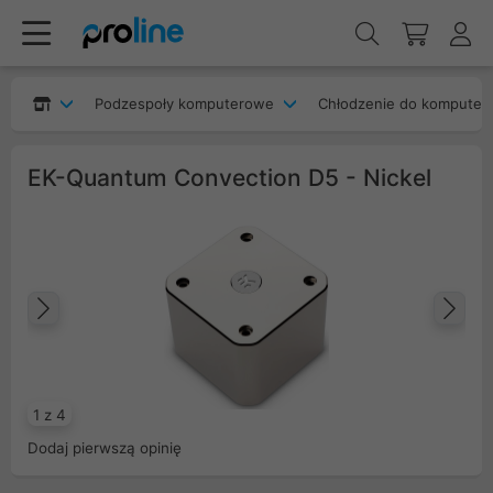
Podzespoły komputerowe
Chłodzenie do komputer
EK-Quantum Convection D5 - Nickel
Poprzedni
Na
1 z 4
Dodaj pierwszą opinię