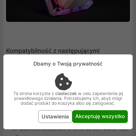
Kompatybilność z następującymi
produktami EK:
Dbamy o Twoją prywatność
EK-Quantum Reflection PC-O11D Mini D5 PWM D-
RGB - Plexi
EK-Quantum Reflection Fractal ATX D5 PWM D-RGB -
Ta strona korzysta z
ciasteczek
w celu zapewnienia jej
Plexi
prawidłowego działania. Potrzebujemy ich, abyś mógł
dodać produkt do koszyka albo się zalogować.
EK-Quantum Reflection Evolv X D5 PWM D-RGB -
Plexi
Akceptuję wszystko
Ustawienia
EK-Quantum Reflection 1000D D5 PWM D-RGB - Plexi
EK-Quantum Reflection PC-O11D XL D5 PWM D-RGB