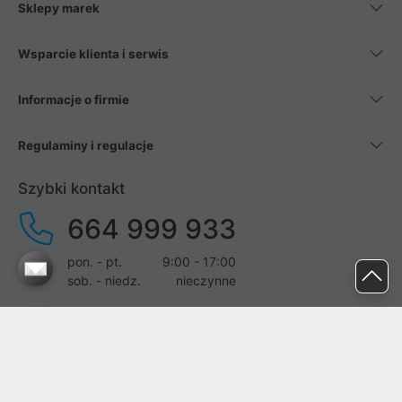
Sklepy marek
Wsparcie klienta i serwis
Informacje o firmie
Regulaminy i regulacje
Szybki kontakt
664 999 933
pon. - pt.
9:00 - 17:00
sob. - niedz.
nieczynne
pomoc@proline.pl
Dołącz do nas