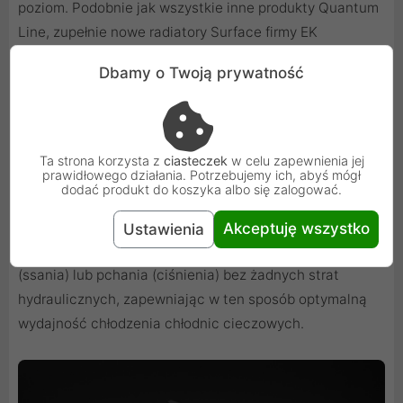
poziom. Podobnie jak wszystkie inne produkty Quantum
Line, zupełnie nowe radiatory Surface firmy EK
zapewniają liczne ulepszenia wydajności, w tym
Dbamy o Twoją prywatność
wydajność cieplną, ograniczenie przepływu chłodziwa i
przepływu powietrza. Dzięki dostarczonym śrubom ten
radiator jest kompatybilny z wentylatorami 140 mm o
standardowej grubości 25 mm. EK zaleca stosowanie
Ta strona korzysta z
ciasteczek
w celu zapewnienia jej
prawidłowego działania. Potrzebujemy ich, abyś mógł
wentylatorów EK lub podobnych z ramkami o
dodać produkt do koszyka albo się zalogować.
uszczelnionych krawędziach. Ten klasyczny, ale
skuteczny kwadratowy kształt obudowy wentylatora
Akceptuję wszystko
Ustawienia
zapewnia optymalną wydajność w trybie ciągnięcia
(ssania) lub pchania (ciśnienia) bez żadnych strat
hydraulicznych, zapewniając w ten sposób optymalną
wydajność chłodzenia chłodnic cieczowych.