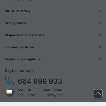
Struktura strony
Sklepy marek
Wsparcie klienta i serwis
Informacje o firmie
Regulaminy i regulacje
Szybki kontakt
664 999 933
pon. - pt.
9:00 - 17:00
sob. - niedz.
nieczynne
pomoc@proline.pl