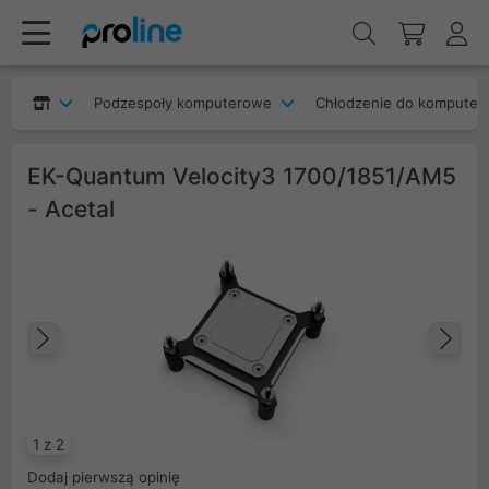
Podzespoły komputerowe
Chłodzenie do komputer
EK-Quantum Velocity3 1700/1851/AM5
- Acetal
Poprzedni
Na
1 z 2
Dodaj pierwszą opinię