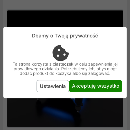
Dbamy o Twoją prywatność
Ta strona korzysta z
ciasteczek
w celu zapewnienia jej
prawidłowego działania. Potrzebujemy ich, abyś mógł
dodać produkt do koszyka albo się zalogować.
Akceptuję wszystko
Ustawienia