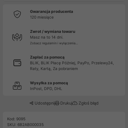
Gwarancja producenta
120 miesiące
Zwrot / wymiana towaru
Masz na to 14 dni.
Zobacz regulamin i wyłączenia...
Zapłać za pomocą
BLIK, BLIK Płacę Później, PayPo, Przelewy24,
Raty, Kartą, Za pobraniem
Wysyłka za pomocą
InPost, DPD, DHL
Udostępnij
Drukuj
Zgłoś błąd
Kod: 9095
SKU: 6B2AB000035