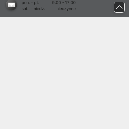
pon. - pt.
9:00 - 17:00
sob. - niedz.
nieczynne
pomoc@proline.pl
Dołącz do nas
Zgłoś błąd na stronie
Proline SA z siedzibą w Mirkowie (55-095), przy ul. Brzozowej 5,
wpisana do rejestru przedsiębiorców Krajowego Rejestru Sądowego
przez Sąd Rejonowy dla Wrocławia-Fabrycznej we Wrocławiu, VI
Wydział Gospodarczy Krajowego Rejestru Sądowego pod nr KRS:
0000282071, NIP: 8951898022, REGON: 020482041, BDO:
000437899. Kapitał zakładowy Spółki wynosi 500000,00 zł i został
on opłacony w całości.
© proline 1996 - 2026. Wszelkie prawa zastrzeżone.