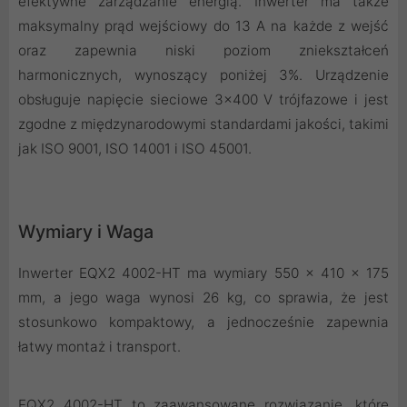
efektywne zarządzanie energią. Inwerter ma także
maksymalny prąd wejściowy do 13 A na każde z wejść
oraz zapewnia niski poziom zniekształceń
harmonicznych, wynoszący poniżej 3%. Urządzenie
obsługuje napięcie sieciowe 3x400 V trójfazowe i jest
zgodne z międzynarodowymi standardami jakości, takimi
jak ISO 9001, ISO 14001 i ISO 45001.
Wymiary i Waga
Inwerter EQX2 4002-HT ma wymiary 550 x 410 x 175
mm, a jego waga wynosi 26 kg, co sprawia, że jest
stosunkowo kompaktowy, a jednocześnie zapewnia
łatwy montaż i transport.
EQX2 4002-HT to zaawansowane rozwiązanie, które