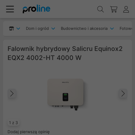
Dom i ogród
Budownictwo i akcesoria
Fotowol
Falownik hybrydowy Salicru Equinox2
EQX2 4002-HT 4000 W
Poprzedni
Na
1 z 3
Dodaj pierwszą opinię