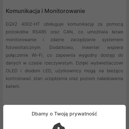
Komunikacja i Monitorowanie
EQX2 4002-HT obsługuje komunikację za pomocą
protokołów RS485 oraz CAN, co umożliwia łatwe
monitorowanie i zdalne zarządzanie systemem
fotowoltaicznym. Dodatkowo, inwerter wspiera
połączenie Wi-Fi, co zapewnia wygodny dostęp do
danych w czasie rzeczywistym. Dzięki wyświetlaczowi
OLED i diodom LED, użytkownicy mogą na bieżąco
kontrolować stan urządzenia oraz poziom naładowania
baterii.
Design i Wytrzymałość
Dbamy o Twoją prywatność
Inwerter ma stopień ochrony IP65, co zapewnia mu