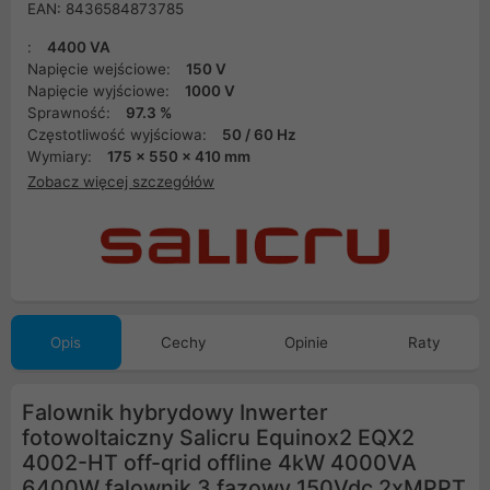
EAN: 8436584873785
:
4400 VA
Napięcie wejściowe:
150 V
Napięcie wyjściowe:
1000 V
Sprawność:
97.3 %
Częstotliwość wyjściowa:
50 / 60 Hz
Wymiary:
175 x 550 x 410 mm
Zobacz więcej szczegółów
Opis
Cechy
Opinie
Raty
Falownik hybrydowy Inwerter
fotowoltaiczny Salicru Equinox2 EQX2
4002-HT off-qrid offline 4kW 4000VA
6400W falownik 3 fazowy 150Vdc 2xMPPT