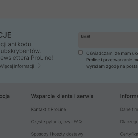
CJE
Email
cji ani kodu
subskrybentów.
Oświadczam, że mam ukoń
ewslettera ProLine!
Proline i przetwarzanie m
Więcej informacji
wyrażam zgodę na posta
ocja
Wsparcie klienta i serwis
Informa
Kontakt z ProLine
Dane fir
Częste pytania, czyli FAQ
Dlaczego
Sposoby i koszty dostawy
Certyfika