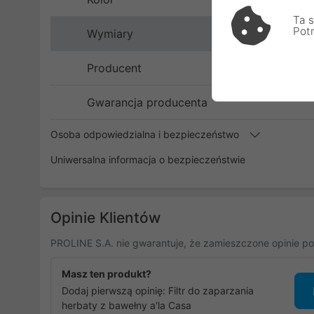
Ta s
Pot
Wymiary
Producent
Gwarancja producenta
Osoba odpowiedzialna i bezpieczeństwo
Uniwersalna informacja o bezpieczeństwie
Opinie Klientów
PROLINE S.A. nie gwarantuje, że zamieszczone opinie po
Masz ten produkt?
Dodaj pierwszą opinię: Filtr do zaparzania
herbaty z bawełny a'la Casa