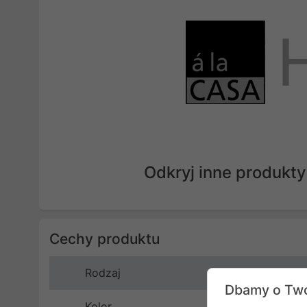
Odkryj inne produkty
Cechy produktu
Rodzaj
Dbamy o Two
Kolor