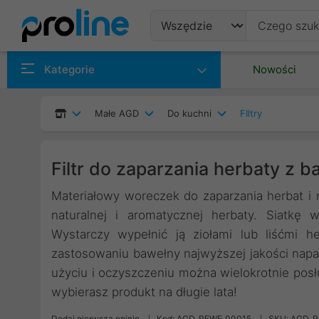
Produkty
Kategorie
Nowości
Producenci
Małe AGD
Do kuchni
FIltry
Kategorie
Filtr do zaparzania herbaty z b
Materiałowy woreczek do zaparzania herbat i 
naturalnej i aromatycznej herbaty. Siatkę
Wystarczy wypełnić ją ziołami lub liśćmi h
zastosowaniu bawełny najwyższej jakości napar
użyciu i oczyszczeniu można wielokrotnie posł
wybierasz produkt na długie lata!
Dodaj pierwszą opinię
Kod: AGD_REWE_00015
SKU: AGD_