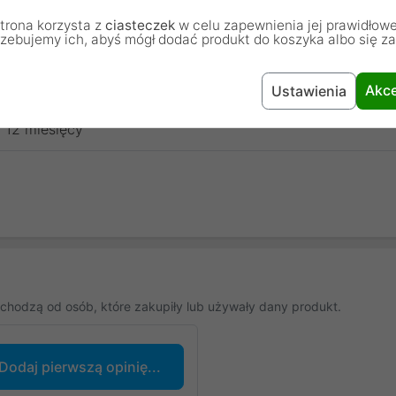
trona korzysta z
ciasteczek
w celu zapewnienia jej prawidłowe
rzebujemy ich, abyś mógł dodać produkt do koszyka albo się z
130x90 mm
a'la Casa
Akce
Ustawienia
12 miesięcy
chodzą od osób, które zakupiły lub używały dany produkt.
Dodaj pierwszą opinię...