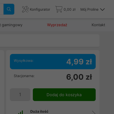
Konfigurator
0,00 zł
Mój Proline
t gamingowy
Wyprzedaż
Kontakt
4,99 zł
Wysyłkowa:
w
6,00 zł
Stacjonarna:
.
i
o
Dodaj do koszyka
,
Duża ilość