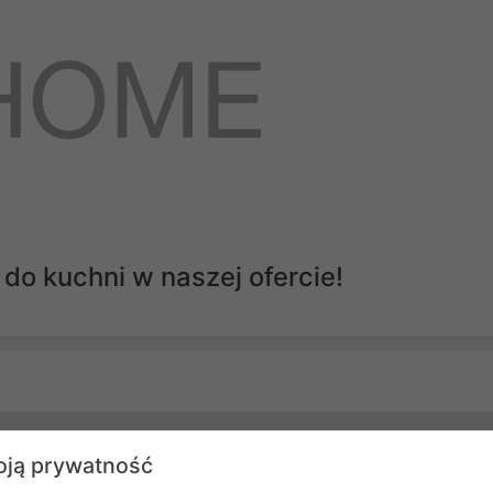
 do kuchni w naszej ofercie!
Pozostałe drobne AGD do kuchni
ją prywatność
Biały