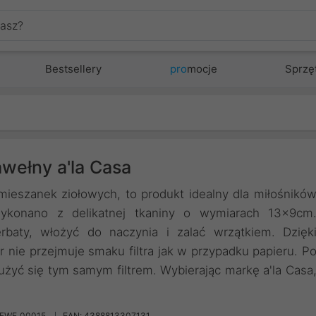
Bestsellery
pro
mocje
Sprzę
awełny a'la Casa
mieszanek ziołowych, to produkt idealny dla miłośnikó
 wykonano z delikatnej tkaniny o wymiarach 13x9cm
erbaty, włożyć do naczynia i zalać wrzątkiem. Dzięk
 nie przejmuje smaku filtra jak w przypadku papieru. P
użyć się tym samym filtrem. Wybierając markę a'la Casa
REWE_00015
EAN: 4388813307131