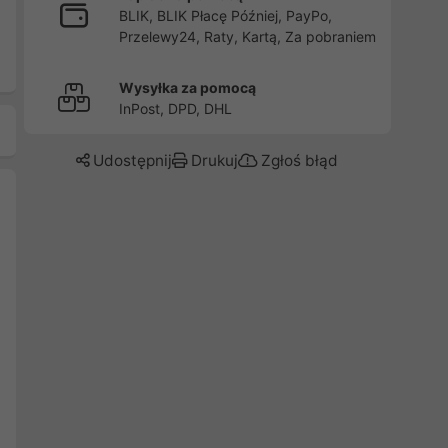
BLIK, BLIK Płacę Później, PayPo,
Przelewy24, Raty, Kartą, Za pobraniem
Wysyłka za pomocą
InPost, DPD, DHL
Udostępnij
Drukuj
Zgłoś błąd