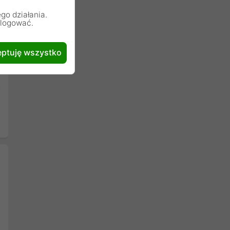
go działania.
alogować.
ptuję wszystko