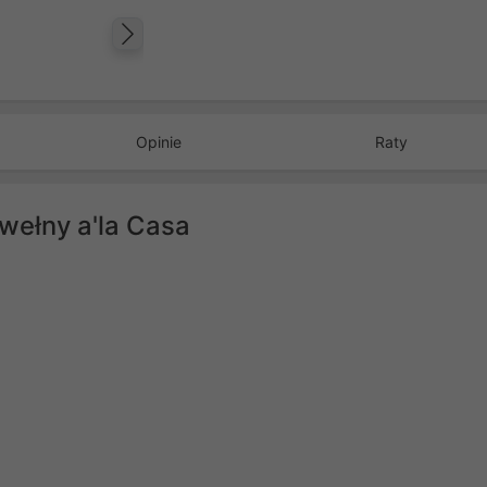
Następny
Opinie
Raty
awełny a'la Casa