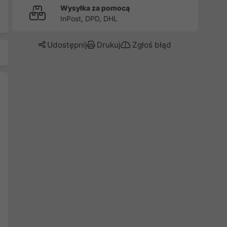
Wysyłka za pomocą
InPost, DPD, DHL
Udostępnij
Drukuj
Zgłoś błąd