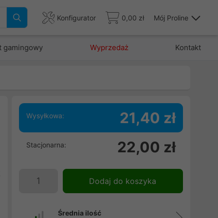
Konfigurator
0,00 zł
Mój Proline
t gamingowy
Wyprzedaż
Kontakt
21,40 zł
Wysyłkowa:
m
22,00 zł
Stacjonarna:
i
h
t
Dodaj do koszyka
Średnia ilość