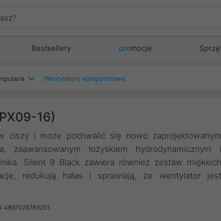
Bestsellery
pro
mocje
Sprzę
mputera
Wentylatory komputerowe
-PX09-16)
tów ciszy i może pochwalić się nowo zaprojektowany
za, zaawansowanym łożyskiem hydrodynamicznym 
nika. Silent 9 Black zawiera również zestaw miękkic
cje, redukują hałas i sprawiają, że wentylator jes
: 4897025783201