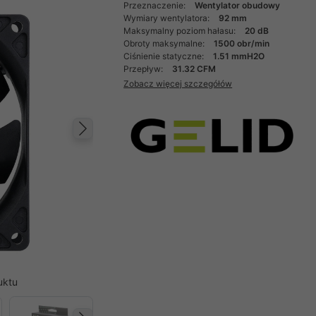
Przeznaczenie:
Wentylator obudowy
Wymiary wentylatora:
92 mm
Maksymalny poziom hałasu:
20 dB
Obroty maksymalne:
1500 obr/min
Ciśnienie statyczne:
1.51 mmH2O
Przepływ:
31.32 CFM
Zobacz więcej szczegółów
Następny
uktu