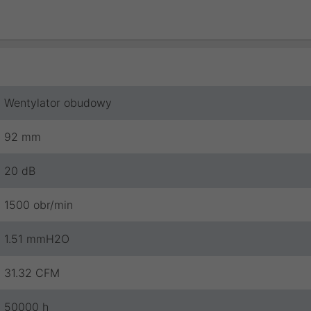
Wentylator obudowy
92 mm
20 dB
1500 obr/min
1.51 mmH2O
31.32 CFM
50000 h