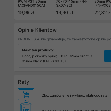
PWM PST 80mm
70x70x15mm (FN-
80mm PW
(ACFAN00150A)
SX07-22)
(FN-PX08
19,99 zł
19,90 zł
22,32 z
Opinie Klientów
PROLINE S.A. nie gwarantuje, że zamieszczone opinie po
Masz ten produkt?
Dodaj pierwszą opinię: Gelid 92mm Silent 9
92mm Black (FN-PX09-16)
Raty
Złóż zamówienie i wybierz płatność rata
Wypełnij wniosek kredytowy, który otrzy