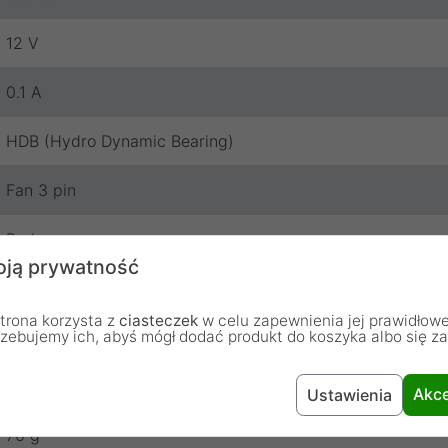
12 V
0.1 A
HDB (Hydro Dynamic Bearing)
Fan 3 pin
Brak
ją prywatność
Czarny
trona korzysta z
ciasteczek
w celu zapewnienia jej prawidłowe
rzebujemy ich, abyś mógł dodać produkt do koszyka albo się z
Czarny
92 x 92 x 25 mm
Akce
Ustawienia
76 g