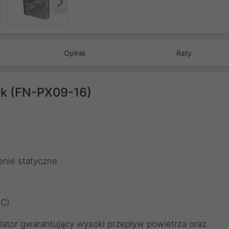
Następny
Opinie
Raty
ck (FN-PX09-16)
enie statyczne
°C)
tylator gwarantujący wysoki przepływ powietrza oraz