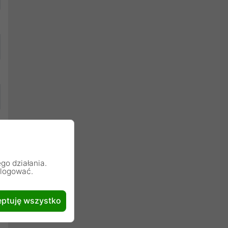
go działania.
alogować.
ptuję wszystko