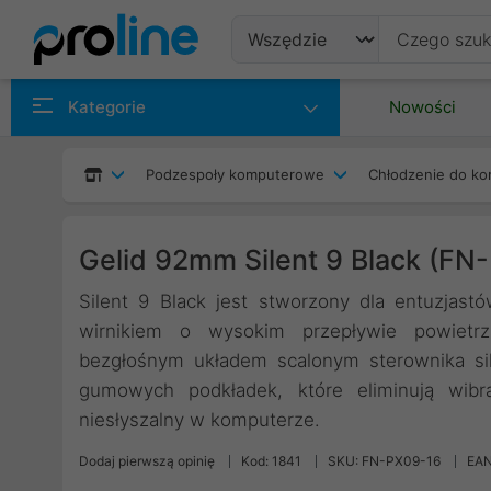
Produkty
Kategorie
Nowości
Producenci
Podzespoły komputerowe
Chłodzenie do ko
Kategorie
Gelid 92mm Silent 9 Black (FN
Silent 9 Black jest stworzony dla entuzjas
wirnikiem o wysokim przepływie powietr
bezgłośnym układem scalonym sterownika sil
gumowych podkładek, które eliminują wibra
niesłyszalny w komputerze.
Dodaj pierwszą opinię
Kod: 1841
SKU: FN-PX09-16
EAN