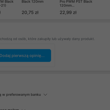
M Black
Black 120mm
Pro PWM PST Black
-21)
120mm
(ACFAN00306A)
ł
20,75 zł
22,99 zł
chodzą od osób, które zakupiły lub używały dany produkt.
Dodaj pierwszą opinię...
lną w preferowanym banku
masz mailem