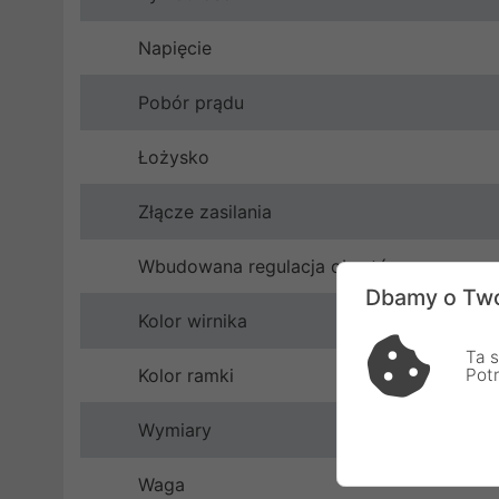
Napięcie
Pobór prądu
Łożysko
Złącze zasilania
Wbudowana regulacja obrotów
Dbamy o Two
Kolor wirnika
Ta s
Kolor ramki
Pot
Wymiary
Waga